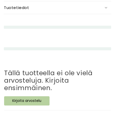
i
Tuotetiedot
e
n
e
n
e
t
t
ä
v
ä
Tällä tuotteella ei ole vielä
s
arvosteluja. Kirjoita
i
ensimmäinen.
s
ä
Kirjoita arvostelu
l
t