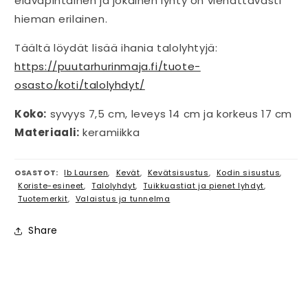
eläväpintainen ja jokainen lyhty on viehättävästi
hieman erilainen.
Täältä löydät lisää ihania talolyhtyjä:
https://puutarhurinmaja.fi/tuote-
osasto/koti/talolyhdyt/
Koko:
syvyys 7,5 cm, leveys 14 cm ja korkeus 17 cm
Materiaali:
keramiikka
OSASTOT:
Ib Laursen
,
Kevät
,
Kevätsisustus
,
Kodin sisustus
,
Koriste-esineet
,
Talolyhdyt
,
Tuikkuastiat ja pienet lyhdyt
,
Tuotemerkit
,
Valaistus ja tunnelma
Share
P