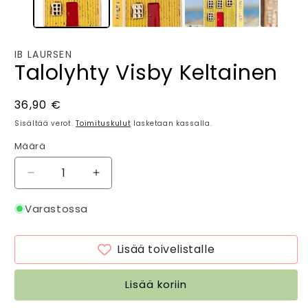
IB LAURSEN
Talolyhty Visby Keltainen
Normaalihinta
36,90 €
Sisältää verot.
Toimituskulut
lasketaan kassalla.
Määrä
Määrä
Vähennä
Lisää
tuotteen
tuotteen
Talolyhty
Talolyhty
Varastossa
Visby
Visby
Keltainen
Keltainen
Lisää toivelistalle
määrää
määrää
Lisää koriin