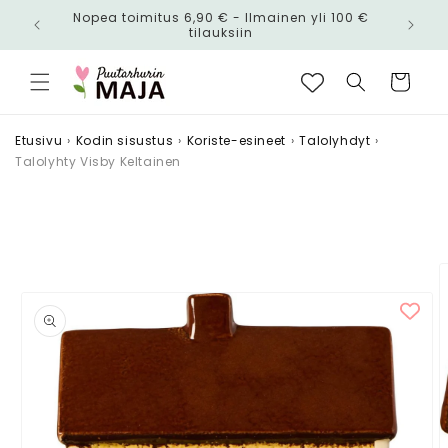
Ohita ja
Nopea toimitus 6,90 € - Ilmainen yli 100 €
siirry
n!
tilauksiin
sisältöön
Ostoskori
Etusivu
›
Kodin sisustus
›
Koriste-esineet
›
Talolyhdyt
›
Talolyhty Visby Keltainen
Siirry
tuotetietoihin