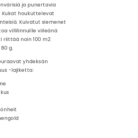
invärisiä ja punertavia
. Kukat houkuttelevat
nteisiä. Kuivatut siemenet
a villilinnuille viileänä
i riittää noin 100 m2
 80 g.
seuraavat yhdeksän
us -lajiketta:
ne
skus
önheit
nengold