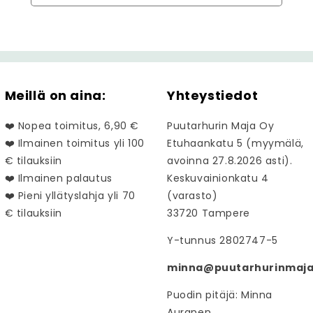
Meillä on aina:
Yhteystiedot
❤️ Nopea toimitus, 6,90 €
Puutarhurin Maja Oy
❤️ Ilmainen toimitus yli 100
Etuhaankatu 5 (myymälä,
€ tilauksiin
avoinna 27.8.2026 asti).
❤️ Ilmainen palautus
Keskuvainionkatu 4
❤️ Pieni yllätyslahja yli 70
(varasto)
€ tilauksiin
33720 Tampere
Y-tunnus 2802747-5
minna@puutarhurinmaja.
Puodin pitäjä: Minna
Auranen