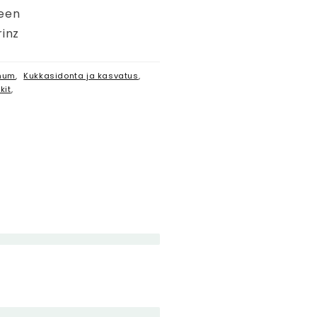
een
rinz
num
,
Kukkasidonta ja kasvatus
,
kit
,