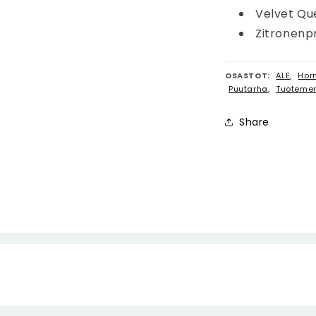
Velvet Qu
Zitronenp
OSASTOT:
ALE
,
Hor
Puutarha
,
Tuotemer
Share