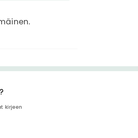
mmäinen.
?
at kirjeen