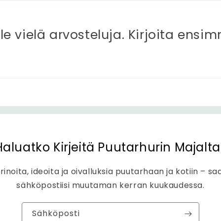
ole vielä arvosteluja. Kirjoita ensi
Haluatko Kirjeitä Puutarhurin Majalta
rinoita, ideoita ja oivalluksia puutarhaan ja kotiin – sa
sähköpostiisi muutaman kerran kuukaudessa.
Sähköposti