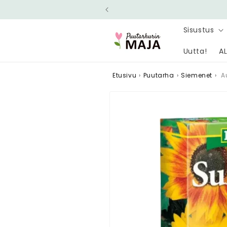
Ohita ja
siirry
sisältöön
Sisustus
Uutta!
AL
Etusivu
›
Puutarha
›
Siemenet
›
A
Siirry
tuotetietoihin