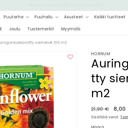
Nopea toimitus 6,90 € - Ilmainen yli 100 € tilauksiin
Puutarha
Puuhailu
Asusteet
Kaikki tuotteet
E
Joulu
Tuotemerkit
Myymälä
uringonkukkaniitty siemenet 100 m2
HORNUM
Aurin
tty si
m2
Normaalihin
Alen
8,00
21,90 €
Sisältää verot.
Toi
Määrä
Määrä