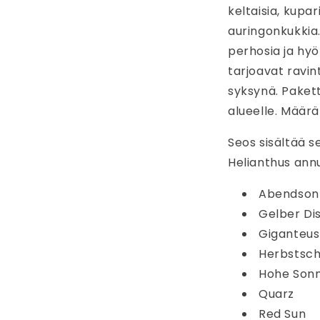
keltaisia, kupar
auringonkukkia
perhosia ja hyö
tarjoavat ravinto
syksynä. Pakett
alueelle. Määrä
Seos sisältää 
Helianthus annu
Abendson
Gelber Di
Giganteus
Herbstsch
Hohe Son
Quarz
Red Sun