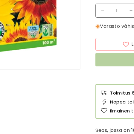
Vähennä
L
tuotteen
t
Varasto vähi
Auringonkukka
A
siemenet
s
100
1
L
m2
määrää
m
Toimitus 
Nopea toi
Ilmainen t
Seos, jossa on 