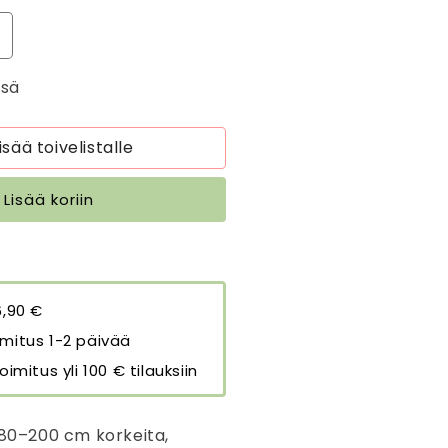
isää
uotteen
ssä
niitty
uringonkukkaniitty
iemenet
00
isää toivelistalle
m2
äärää
Lisää koriin
6,90 €
mitus 1-2 päivää
oimitus yli 100 € tilauksiin
180–200 cm korkeita,