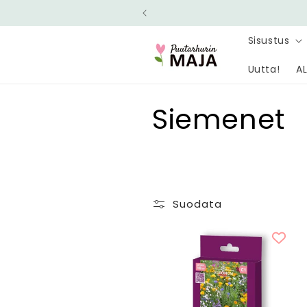
Ohita ja
siirry
sisältöön
Sisustus
Uutta!
AL
K
Siemenet
o
k
Suodata
o
e
l