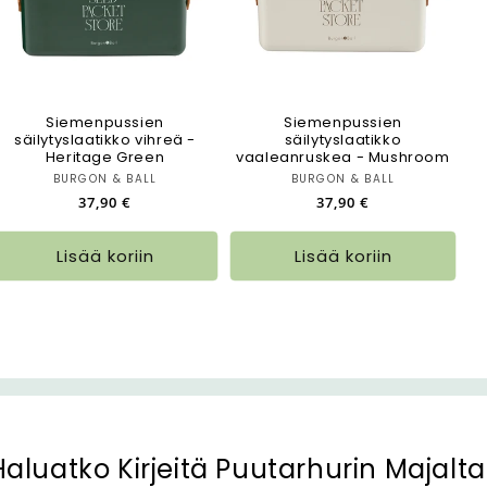
Siemenpussien
Siemenpussien
säilytyslaatikko vihreä -
säilytyslaatikko
Heritage Green
vaaleanruskea - Mushroom
Myyjä:
Myyjä:
BURGON & BALL
BURGON & BALL
Normaalihinta
37,90 €
Normaalihinta
37,90 €
Lisää koriin
Lisää koriin
Haluatko Kirjeitä Puutarhurin Majalta