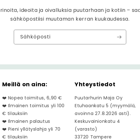
rinoita, ideoita ja oivalluksia puutarhaan ja kotiin – sa
sähköpostiisi muutaman kerran kuukaudessa.
Sähköposti
Meillä on aina:
Yhteystiedot
❤️ Nopea toimitus, 6,90 €
Puutarhurin Maja Oy
❤️ Ilmainen toimitus yli 100
Etuhaankatu 5 (myymälä,
€ tilauksiin
avoinna 27.8.2026 asti).
❤️ Ilmainen palautus
Keskuvainionkatu 4
❤️ Pieni yllätyslahja yli 70
(varasto)
€ tilauksiin
33720 Tampere