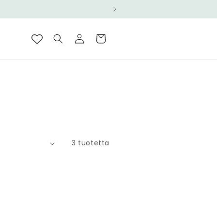
Kirjaudu
Ostoskori
sisään
3 tuotetta