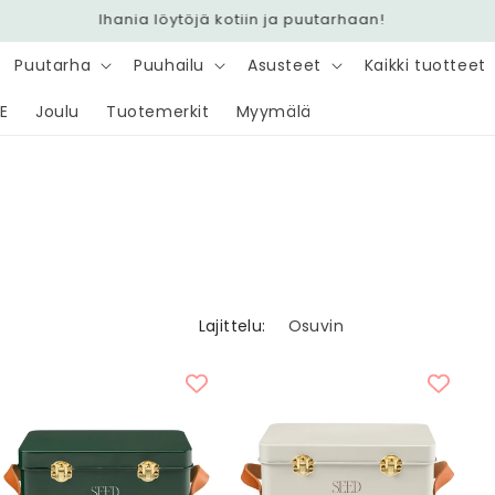
Nopea toimitus 6,90 € - Ilmainen yli 100 € tilauksiin
Puutarha
Puuhailu
Asusteet
Kaikki tuotteet
E
Joulu
Tuotemerkit
Myymälä
Lajittelu: