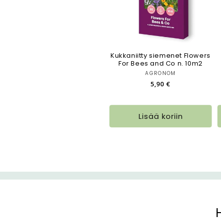
m
a
Kukkaniitty siemenet Flowers
:
For Bees and Co n. 10m2
Myyjä:
AGRONOM
Normaalihinta
5,90 €
Lisää koriin