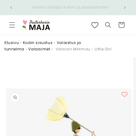
Ohita ja
Nopea toimitus 6,90 € - Ilmainen yli 100 €
siirry
tilauksiin
sisältöön
Ostoskori
Etusivu
›
Kodin sisustus
›
Valaistus ja
tunnelma
›
Valaisimet
›
Valaisin Millimou - Little Girl
Siirry
tuotetietoihin