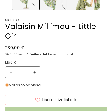
SKITSO
Valaisin Millimou - Little
Girl
Normaalihinta
230,00 €
Sisältää verot.
Toimituskulut
lasketaan kassalla.
Määrä
Määrä
Vähennä
Lisää
tuotteen
tuotteen
Valaisin
Valaisin
Varasto vähissä
Millimou
Millimou
-
-
Lisää toivelistalle
Little
Little
Girl
Girl
määrää
määrää