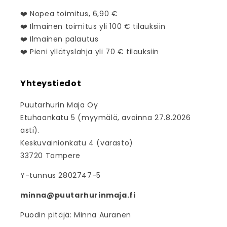
❤️ Nopea toimitus, 6,90 €
❤️ Ilmainen toimitus yli 100 € tilauksiin
❤️ Ilmainen palautus
❤️ Pieni yllätyslahja yli 70 € tilauksiin
Yhteystiedot
Puutarhurin Maja Oy
Etuhaankatu 5 (myymälä, avoinna 27.8.2026
asti).
Keskuvainionkatu 4 (varasto)
33720 Tampere
Y-tunnus 2802747-5
minna@puutarhurinmaja.fi
Puodin pitäjä: Minna Auranen