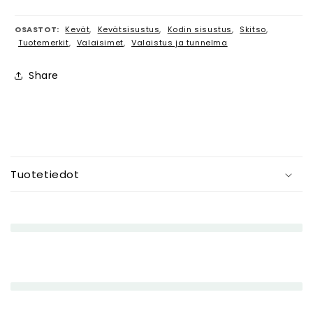
OSASTOT:
Kevät
,
Kevätsisustus
,
Kodin sisustus
,
Skitso
,
Tuotemerkit
,
Valaisimet
,
Valaistus ja tunnelma
Share
P
i
Tuotetiedot
e
n
e
n
e
t
t
ä