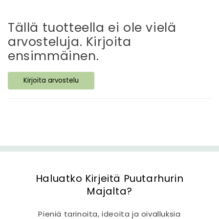
v
ä
Tällä tuotteella ei ole vielä
s
arvosteluja. Kirjoita
i
ensimmäinen.
s
ä
Kirjoita arvostelu
l
t
ö
Haluatko Kirjeitä Puutarhurin
Majalta?
Pieniä tarinoita, ideoita ja oivalluksia