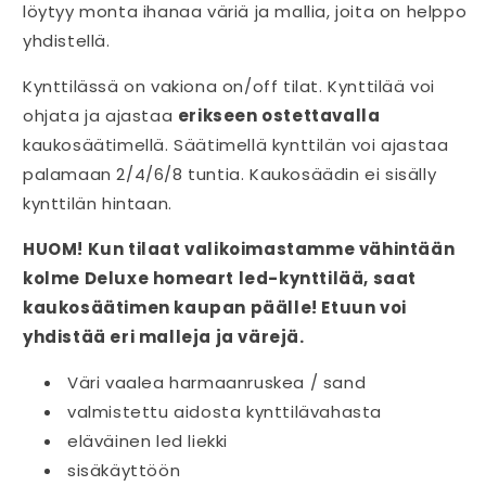
löytyy monta ihanaa väriä ja mallia, joita on helppo
yhdistellä.
Kynttilässä on vakiona on/off tilat. Kynttilää voi
ohjata ja ajastaa
erikseen ostettavalla
kaukosäätimellä. Säätimellä kynttilän voi ajastaa
palamaan 2/4/6/8 tuntia. Kaukosäädin ei sisälly
kynttilän hintaan.
HUOM! Kun tilaat valikoimastamme vähintään
kolme Deluxe homeart led-kynttilää, saat
kaukosäätimen kaupan päälle! Etuun voi
yhdistää eri malleja ja värejä.
Väri vaalea harmaanruskea / sand
valmistettu aidosta kynttilävahasta
eläväinen led liekki
sisäkäyttöön