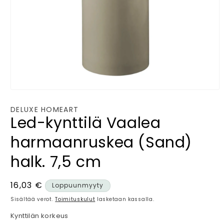
Avaa
aineisto
1
DELUXE HOMEART
modaalisessa
Led-kynttilä Vaalea
ikkunassa
harmaanruskea (Sand)
halk. 7,5 cm
Normaalihinta
16,03 €
Loppuunmyyty
Sisältää verot.
Toimituskulut
lasketaan kassalla.
Kynttilän korkeus