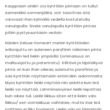
Kauppiaan vinkki! Jos kynttilän pintaan on tullut
esimerkiksi sormenjälkiä, voit tasoittaa sitä
varovasti ihan kylmällä vedellä kostutetulla
vanulapulla. Sivele vanulapulla kynttilän pintaa
pitkin pystysuuntaisin vedoin.
Näiden Deluxe Homeart merkin kynttilöiden
erikoisjuttu on sulaneen parafiinin näköinen pinta
kynttilän led liekin ympärillä (ominaisuus on
mallisuojattu ja patentoitu). Kiiltävä ja läpinäkyvä
pinta on kuin ihan oikeaa sulanutta parafiinia ja
saa kynttilän näyttämään entistäkin aidommalta.
Myös kynttilän liekki näyttää niin aidolta kuin led
liekki voi näyttää. Lämminsävyinen liekki lepattaa
kuin oikea tuli. Liekki liikkuu siten että liekin valo
liikkuu/ sen voimakkuus vaihtelee, mutta itse led
polttimo ei liiku fyysisesti. Liekin väri on lämpimän