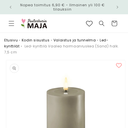
Ohita ja
Nopea toimitus 6,90 € - Ilmainen yli 100 €
siirry
n!
tilauksiin
sisältöön
Ostoskori
Etusivu
›
Kodin sisustus
›
Valaistus ja tunnelma
›
Led-
kynttilät
›
Led-kynttilä Vaalea harmaanruskea (Sand) halk.
7,5 cm
Siirry
tuotetietoihin