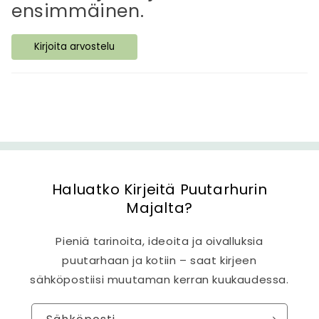
i
ensimmäinen.
s
ä
Kirjoita arvostelu
l
t
ö
Haluatko Kirjeitä Puutarhurin
Majalta?
Pieniä tarinoita, ideoita ja oivalluksia
puutarhaan ja kotiin – saat kirjeen
sähköpostiisi muutaman kerran kuukaudessa.