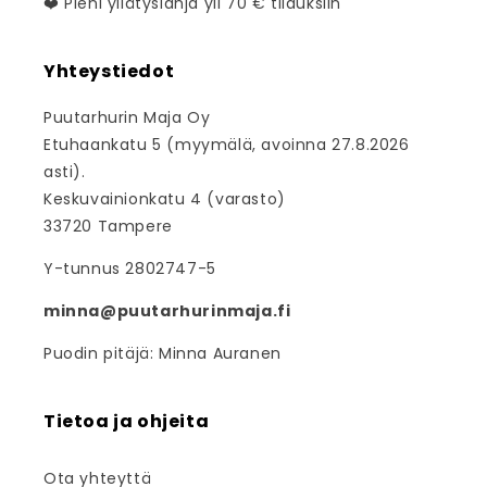
❤️ Pieni yllätyslahja yli 70 € tilauksiin
Yhteystiedot
Puutarhurin Maja Oy
Etuhaankatu 5 (myymälä, avoinna 27.8.2026
asti).
Keskuvainionkatu 4 (varasto)
33720 Tampere
Y-tunnus 2802747-5
minna@puutarhurinmaja.fi
Puodin pitäjä: Minna Auranen
Tietoa ja ohjeita
Ota yhteyttä