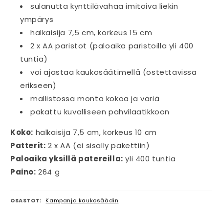
sulanutta kynttilävahaa imitoiva liekin
ympärys
halkaisija 7,5 cm, korkeus 15 cm
2 x AA paristot (paloaika paristoilla yli 400
tuntia)
voi ajastaa kaukosäätimellä (ostettavissa
erikseen)
mallistossa monta kokoa ja väriä
pakattu kuvalliseen pahvilaatikkoon
Koko:
halkaisija 7,5 cm, korkeus 10 cm
Patterit:
2 x AA (ei sisälly pakettiin)
Paloaika yksillä patereilla:
yli 400 tuntia
Paino:
264 g
OSASTOT:
Kampanja kaukosäädin