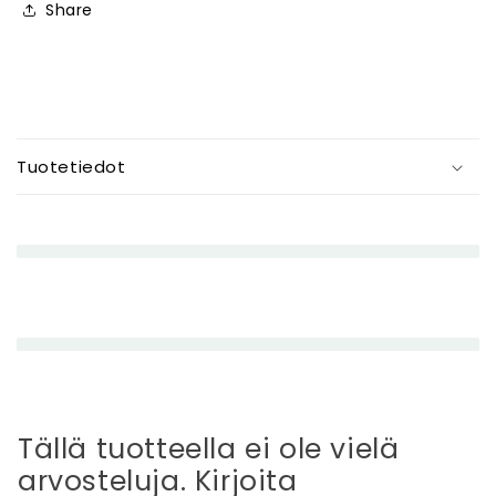
Share
P
i
Tuotetiedot
e
n
e
n
e
t
t
ä
v
ä
Tällä tuotteella ei ole vielä
s
arvosteluja. Kirjoita