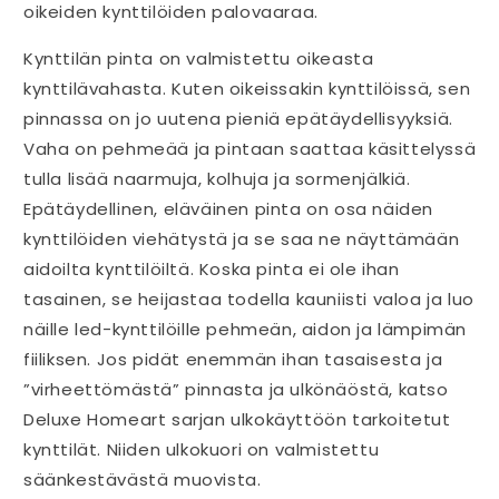
oikeiden kynttilöiden palovaaraa.
Kynttilän pinta on valmistettu oikeasta
kynttilävahasta. Kuten oikeissakin kynttilöissä, sen
pinnassa on jo uutena pieniä epätäydellisyyksiä.
Vaha on pehmeää ja pintaan saattaa käsittelyssä
tulla lisää naarmuja, kolhuja ja sormenjälkiä.
Epätäydellinen, eläväinen pinta on osa näiden
kynttilöiden viehätystä ja se saa ne näyttämään
aidoilta kynttilöiltä. Koska pinta ei ole ihan
tasainen, se heijastaa todella kauniisti valoa ja luo
näille led-kynttilöille pehmeän, aidon ja lämpimän
fiiliksen. Jos pidät enemmän ihan tasaisesta ja
”virheettömästä” pinnasta ja ulkönäöstä, katso
Deluxe Homeart sarjan ulkokäyttöön tarkoitetut
kynttilät. Niiden ulkokuori on valmistettu
säänkestävästä muovista.