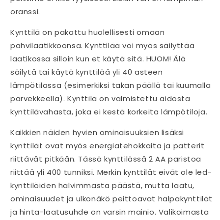
oranssi.
Kynttilä on pakattu huolellisesti omaan
pahvilaatikkoonsa. Kynttilää voi myös säilyttää
laatikossa silloin kun et käytä sitä. HUOM! Älä
säilytä tai käytä kynttilää yli 40 asteen
lämpötilassa (esimerkiksi takan päällä tai kuumalla
parvekkeella). Kynttilä on valmistettu aidosta
kynttilävahasta, joka ei kestä korkeita lämpötiloja.
Kaikkien näiden hyvien ominaisuuksien lisäksi
kynttilät ovat myös energiatehokkaita ja patterit
riittävät pitkään. Tässä kynttilässä 2 AA paristoa
riittää yli 400 tunniksi. Merkin kynttilät eivät ole led-
kynttilöiden halvimmasta päästä, mutta laatu,
ominaisuudet ja ulkonäkö peittoavat halpakynttilät
ja hinta-laatusuhde on varsin mainio. Valikoimasta