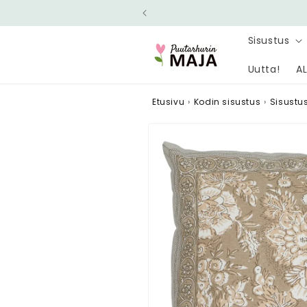
Ohita ja
siirry
sisältöön
Sisustus
Uutta!
AL
Etusivu
›
Kodin sisustus
›
Sisustust
Siirry
tuotetietoihin