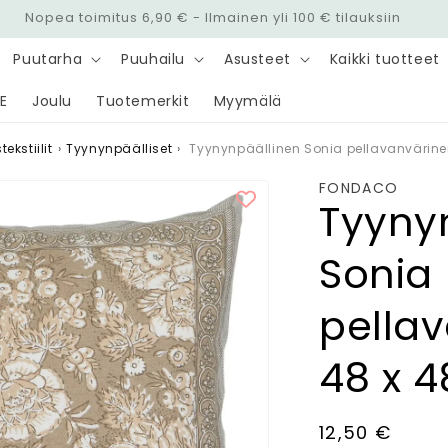
Nopea toimitus 6,90 € - Ilmainen yli 100 € tilauksiin
Puutarha
Puuhailu
Asusteet
Kaikki tuotteet
E
Joulu
Tuotemerkit
Myymälä
ekstiilit
›
Tyynynpäälliset
›
Tyynynpäällinen Sonia pellavanvärine
FONDACO
Tyyny
Sonia
pella
48 x 
Normaalihin
12,50 €