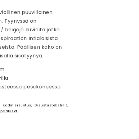
iollinen puuvillainen
n. Tyynyssä on
/ beigejä kuvioita jotka
spiraation Intialaisista
seista. Päällisen koko on
isällä sisätyynyä.
cm
illa
 asteessa pesukoneessa
,
Kodin sisustus
,
Sisustustekstiilit
,
päälliset