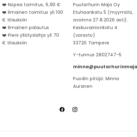
❤️ Nopea toimitus, 6,90 €
Puutarhurin Maja Oy
❤️ Ilmainen toimitus yli 100
Etuhaankatu 5 (myymälä,
€ tilauksiin
avoinna 27.8.2026 asti).
❤️ Ilmainen palautus
Keskuvainionkatu 4
❤️ Pieni yllätyslahja yli 70
(varasto)
€ tilauksiin
33720 Tampere
Y-tunnus 2802747-5
minna@puutarhurinmaja.
Puodin pitäjä: Minna
Auranen
Facebook
Instagram