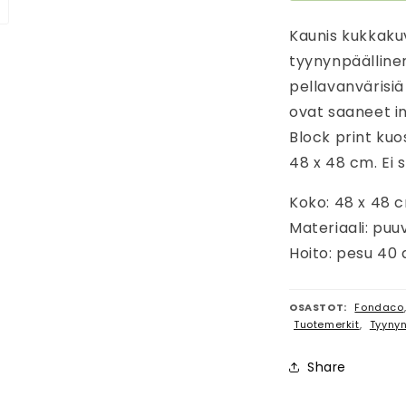
Kaunis kukkakuv
tyynynpäälline
pellavanvärisiä 
ovat saaneet in
Block print kuo
48 x 48 cm. Ei s
Koko: 48 x 48 
Materiaali: puuv
Hoito: pesu 40
OSASTOT:
Fondaco
Tuotemerkit
,
Tyynyn
Share