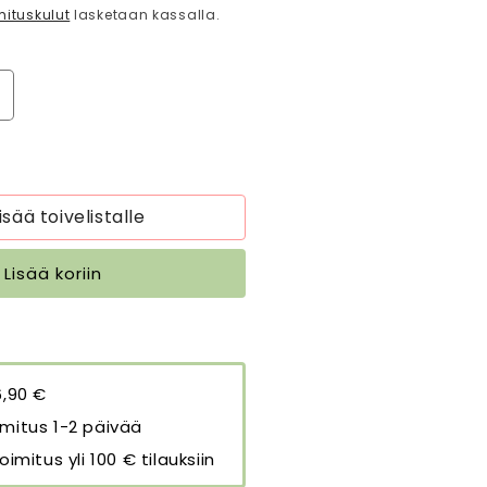
mituskulut
lasketaan kassalla.
isää
uotteen
nen
yynynpäällinen
onia
nen
ellavanvärinen
isää toivelistalle
8
8
Lisää koriin
m
äärää
6,90 €
mitus 1-2 päivää
oimitus yli 100 € tilauksiin