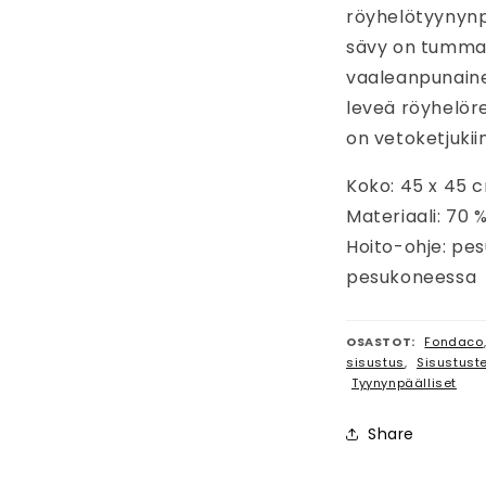
röyhelötyynynp
sävy on tumma
vaaleanpunaine
leveä röyhelör
on vetoketjukiin
Koko: 45 x 45 
Materiaali: 70 %
Hoito-ohje: pe
pesukoneessa
OSASTOT:
Fondaco
sisustus
,
Sisustustek
Tyynynpäälliset
Share