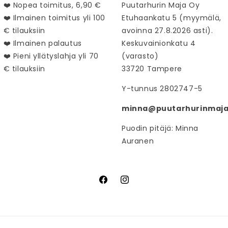
❤️ Nopea toimitus, 6,90 €
Puutarhurin Maja Oy
❤️ Ilmainen toimitus yli 100
Etuhaankatu 5 (myymälä,
€ tilauksiin
avoinna 27.8.2026 asti).
❤️ Ilmainen palautus
Keskuvainionkatu 4
❤️ Pieni yllätyslahja yli 70
(varasto)
€ tilauksiin
33720 Tampere
Y-tunnus 2802747-5
minna@puutarhurinmaja.
Puodin pitäjä: Minna
Auranen
Facebook
Instagram