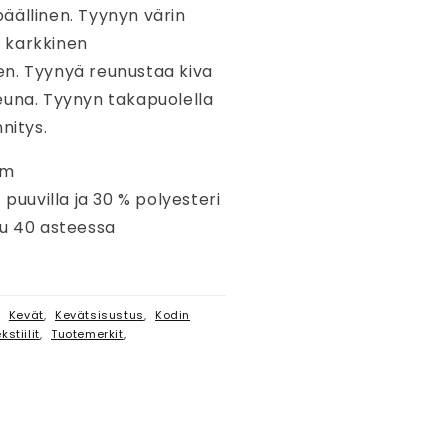
äällinen. Tyynyn värin
 karkkinen
n. Tyynyä reunustaa kiva
euna. Tyynyn takapuolella
nitys.
cm
 puuvilla ja 30 % polyesteri
su 40 asteessa
,
Kevät
,
Kevätsisustus
,
Kodin
stiilit
,
Tuotemerkit
,