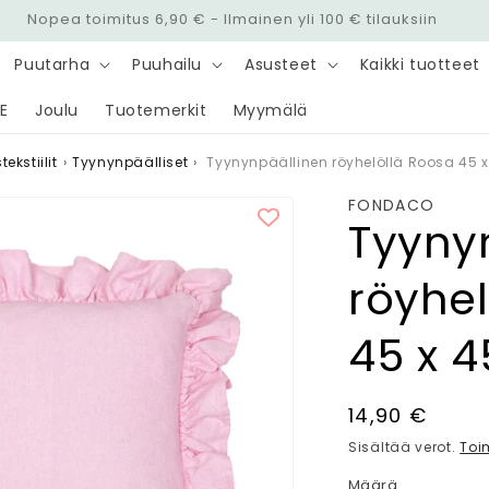
Nopea toimitus 6,90 € - Ilmainen yli 100 € tilauksiin
Puutarha
Puuhailu
Asusteet
Kaikki tuotteet
E
Joulu
Tuotemerkit
Myymälä
ekstiilit
›
Tyynynpäälliset
›
Tyynynpäällinen röyhelöllä Roosa 45 
FONDACO
Tyyny
röyhel
45 x 
Normaalihin
14,90 €
Sisältää verot.
Toi
Määrä
Määrä