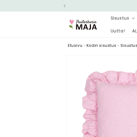
Ohita ja
siirry
sisältöön
Sisustus
Uutta!
AL
Etusivu
›
Kodin sisustus
›
Sisustust
Siirry
tuotetietoihin