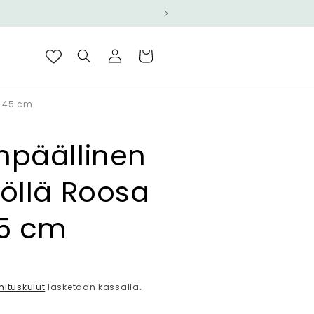
Kirjaudu
Ostoskori
sisään
x 45 cm
npäällinen
öllä Roosa
45 cm
ta
mituskulut
lasketaan kassalla.