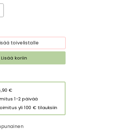
isää
uotteen
nen
yynynpäällinen
öyhelöllä
oosa
isää toivelistalle
5
5
Lisää koriin
m
äärää
6,90 €
mitus 1-2 päivää
oimitus yli 100 € tilauksiin
anpunainen