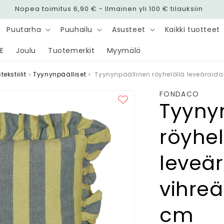
Nopea toimitus 6,90 € - Ilmainen yli 100 € tilauksiin
Puutarha
Puuhailu
Asusteet
Kaikki tuotteet
E
Joulu
Tuotemerkit
Myymälä
ekstiilit
›
Tyynynpäälliset
›
Tyynynpäällinen röyhelöllä leveäraida
FONDACO
Tyyny
röyhel
leveär
vihreä
cm