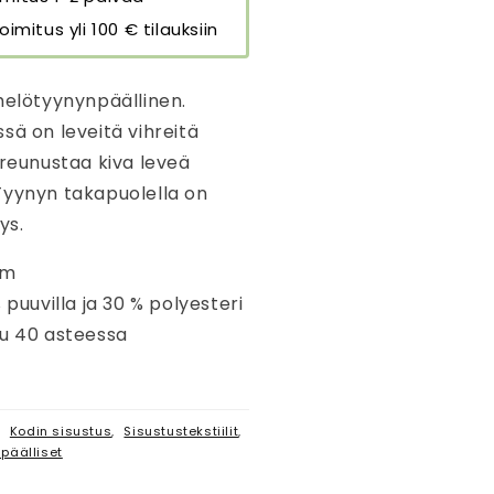
oimitus yli 100 € tilauksiin
helötyynynpäällinen.
sä on leveitä vihreitä
 reunustaa kiva leveä
Tyynyn takapuolella on
ys.
cm
 puuvilla ja 30 % polyesteri
su 40 asteessa
,
Kodin sisustus
,
Sisustustekstiilit
,
päälliset