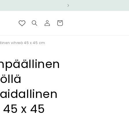
Kirjaudu
Ostoskori
sisään
llinen vihreä 45 x 45 cm
npäällinen
öllä
aidallinen
 45 x 45