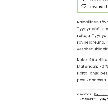
Ilmainen t
Raidallinen röy
Tyynynpäällises
raitoja. Tyynyä
röyhelöreuna. 
vetoketjukiinnit
Koko: 45 x 45 
Materiaali: 70 %
Hoito-ohje: pe
pesukoneessa
OSASTOT:
Fondaco
Tuotemerkit
,
Tyynyn