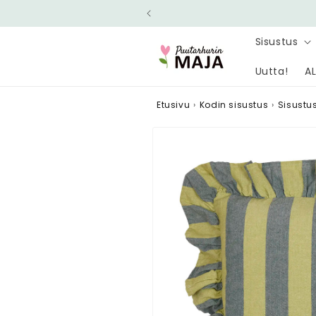
Ohita ja
siirry
sisältöön
Sisustus
Uutta!
AL
Etusivu
›
Kodin sisustus
›
Sisustust
Siirry
tuotetietoihin