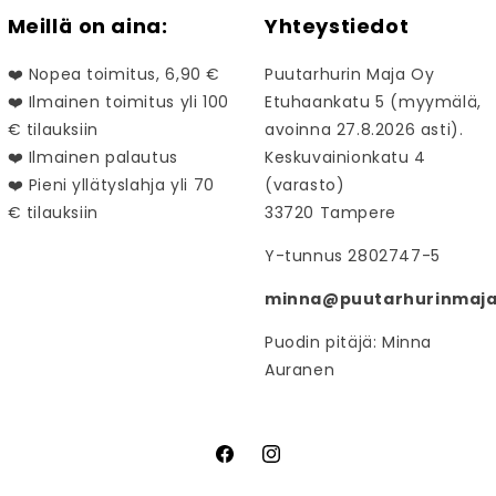
Meillä on aina:
Yhteystiedot
❤️ Nopea toimitus, 6,90 €
Puutarhurin Maja Oy
❤️ Ilmainen toimitus yli 100
Etuhaankatu 5 (myymälä,
€ tilauksiin
avoinna 27.8.2026 asti).
❤️ Ilmainen palautus
Keskuvainionkatu 4
❤️ Pieni yllätyslahja yli 70
(varasto)
€ tilauksiin
33720 Tampere
Y-tunnus 2802747-5
minna@puutarhurinmaja.
Puodin pitäjä: Minna
Auranen
Facebook
Instagram