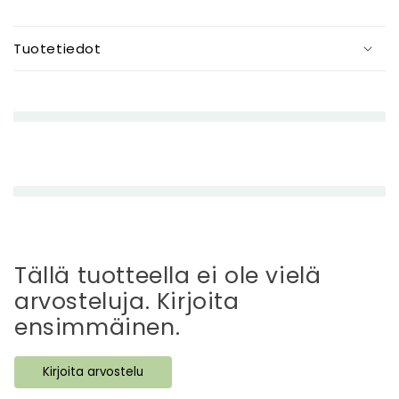
P
i
Tuotetiedot
e
n
e
n
e
t
t
ä
v
ä
Tällä tuotteella ei ole vielä
s
arvosteluja. Kirjoita
i
ensimmäinen.
s
ä
Kirjoita arvostelu
l