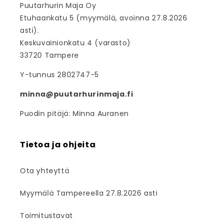
Puutarhurin Maja Oy
Etuhaankatu 5 (myymälä, avoinna 27.8.2026
asti).
Keskuvainionkatu 4 (varasto)
33720 Tampere
Y-tunnus 2802747-5
minna@puutarhurinmaja.fi
Puodin pitäjä: Minna Auranen
Tietoa ja ohjeita
Ota yhteyttä
Myymälä Tampereella 27.8.2026 asti
Toimitustavat