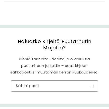
t
ö
Haluatko Kirjeitä Puutarhurin
Majalta?
Pieniä tarinoita, ideoita ja oivalluksia
puutarhaan ja kotiin – saat kirjeen
sähköpostiisi muutaman kerran kuukaudessa.
Sähköposti