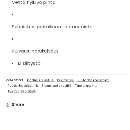
Vettä hylkivä pinta
Puhdistus: paikallinen tahranpoisto
Kuivaus: narukuivaus
Ei silitystä
OSASTOT:
Kodin sisustus
,
Puutarha
,
Puutarhakoristeet
,
Puutarhatekstiilit
,
Sisustustekstiilit
,
Tuotemerkit
,
Tyynynpäälliset
,
Share