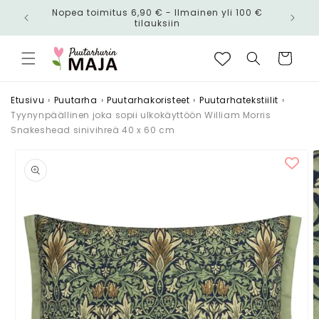
Ohita ja
Nopea toimitus 6,90 € - Ilmainen yli 100 €
siirry
n!
tilauksiin
sisältöön
Ostoskori
Etusivu
›
Puutarha
›
Puutarhakoristeet
›
Puutarhatekstiilit
›
Tyynynpäällinen joka sopii ulkokäyttöön William Morris
Snakeshead sinivihreä 40 x 60 cm
Siirry
tuotetietoihin