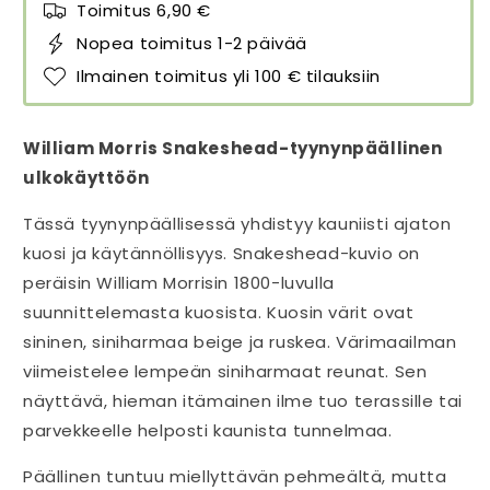
Toimitus 6,90 €
cm
cm
määrää
määrää
Nopea toimitus 1-2 päivää
Ilmainen toimitus yli 100 € tilauksiin
William Morris Snakeshead-tyynynpäällinen
ulkokäyttöön
Tässä tyynynpäällisessä yhdistyy kauniisti ajaton
kuosi ja käytännöllisyys. Snakeshead-kuvio on
peräisin William Morrisin 1800-luvulla
suunnittelemasta kuosista. Kuosin värit ovat
sininen, siniharmaa beige ja ruskea. Värimaailman
viimeistelee lempeän siniharmaat reunat. Sen
näyttävä, hieman itämainen ilme tuo terassille tai
parvekkeelle helposti kaunista tunnelmaa.
Päällinen tuntuu miellyttävän pehmeältä, mutta