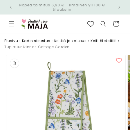
Ohita ja
Nopea toimitus 6,90 € - Ilmainen yli 100 €
siirry
n!
tilauksiin
sisältöön
Ostoskori
Etusivu
›
Kodin sisustus
›
Keittiö ja kattaus
›
Keittiötekstiilit
›
Tuplauunikinnas Cottage Garden
Siirry
tuotetietoihin