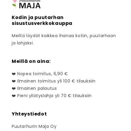
Kodin ja puutarhan
sisustusverkkokauppa
Meiltä löydät kaikkea ihanaa kotiin, puutarhaan
ja lahjaksi.
Meillä on aina:
❤️ Nopea toimitus, 6,90 €
❤️ Ilmainen toimitus yli 100 € tilauksiin
❤️ Ilmainen palautus
❤️ Pieni yllätyslahja yli 70 € tilauksiin
Yhteystiedot
Puutarhurin Maja Oy