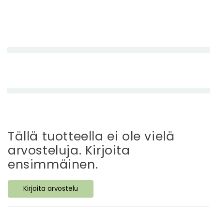
P
i
e
n
e
n
e
t
t
Tällä tuotteella ei ole vielä
ä
arvosteluja. Kirjoita
v
ensimmäinen.
ä
s
Kirjoita arvostelu
i
s