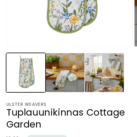
Avaa
A
aineisto
a
1
2
modaalisessa
m
ikkunassa
i
ULSTER WEAVERS
Tuplauunikinnas Cottage
Garden