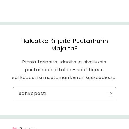
ä
l
t
ö
Haluatko Kirjeitä Puutarhurin
Majalta?
Pieniä tarinoita, ideoita ja oivalluksia
puutarhaan ja kotiin – saat kirjeen
sähköpostiisi muutaman kerran kuukaudessa.
Sähköposti