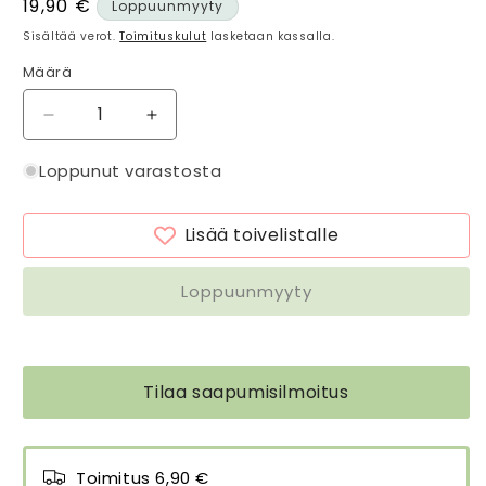
Normaalihinta
19,90 €
Loppuunmyyty
Sisältää verot.
Toimituskulut
lasketaan kassalla.
Määrä
Määrä
Vähennä
Lisää
tuotteen
tuotteen
Tuplauunikinnas
Tuplauunikinnas
Loppunut varastosta
Cottage
Cottage
Garden
Garden
Lisää toivelistalle
määrää
määrää
Loppuunmyyty
Tilaa saapumisilmoitus
Toimitus 6,90 €