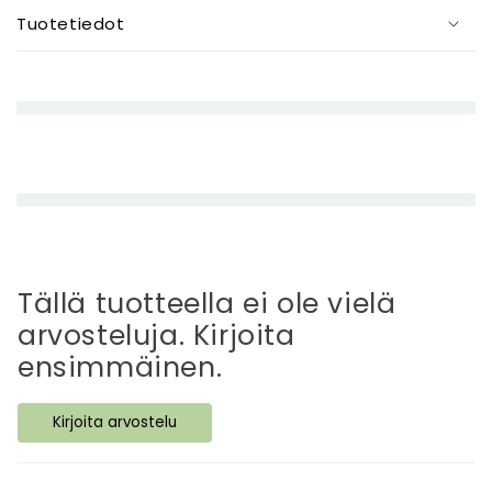
i
Tuotetiedot
e
n
e
n
e
t
t
ä
v
ä
Tällä tuotteella ei ole vielä
s
arvosteluja. Kirjoita
i
ensimmäinen.
s
ä
Kirjoita arvostelu
l
t