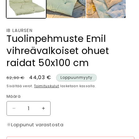
IB LAURSEN
Tuolinpehmuste Emil
vihreävalkoiset ohuet
raidat 50x100 cm
Normaalihinta
Alennushinta
44,03 €
62,90 €
Loppuunmyyty
Sisältää verot.
Toimituskulut
lasketaan kassalla.
Määrä
Määrä
Vähennä
Lisää
tuotteen
tuotteen
Tuolinpehmuste
Tuolinpehmuste
Loppunut varastosta
Emil
Emil
vihreävalkoiset
vihreävalkoiset