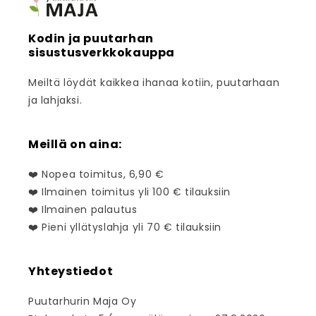
Kodin ja puutarhan
sisustusverkkokauppa
Meiltä löydät kaikkea ihanaa kotiin, puutarhaan
ja lahjaksi.
Meillä on aina:
❤️ Nopea toimitus, 6,90 €
❤️ Ilmainen toimitus yli 100 € tilauksiin
❤️ Ilmainen palautus
❤️ Pieni yllätyslahja yli 70 € tilauksiin
Yhteystiedot
Puutarhurin Maja Oy