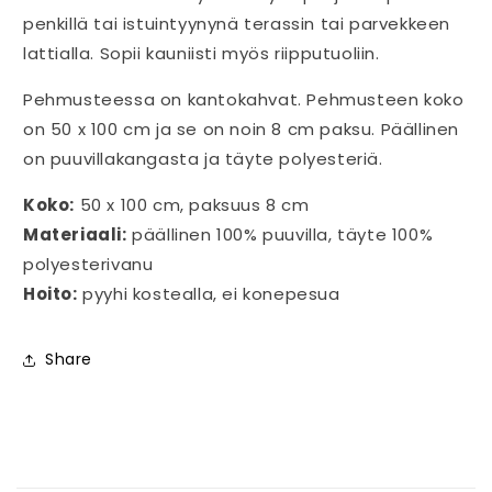
penkillä tai istuintyynynä terassin tai parvekkeen
lattialla. Sopii kauniisti myös riipputuoliin.
Pehmusteessa on kantokahvat. Pehmusteen koko
on 50 x 100 cm ja se on noin 8 cm paksu. Päällinen
on puuvillakangasta ja täyte polyesteriä.
Koko:
50 x 100 cm, paksuus 8 cm
Materiaali:
päällinen 100% puuvilla, täyte 100%
polyesterivanu
Hoito:
pyyhi kostealla, ei konepesua
Share
P