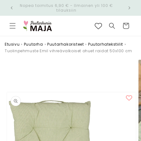
Ohita ja
Nopea toimitus 6,90 € - Ilmainen yli 100 €
siirry
n!
tilauksiin
sisältöön
Ostoskori
Etusivu
›
Puutarha
›
Puutarhakoristeet
›
Puutarhatekstiilit
›
Tuolinpehmuste Emil vihreävalkoiset ohuet raidat 50x100 cm
Siirry
tuotetietoihin