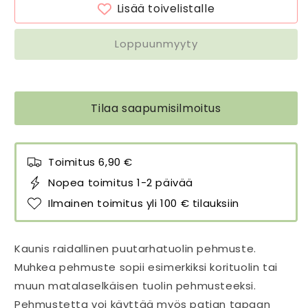
Lisää toivelistalle
ohuet
ohuet
raidat
raidat
50x100
50x100
Loppuunmyyty
cm
cm
määrää
määrää
Tilaa saapumisilmoitus
Toimitus 6,90 €
Nopea toimitus 1-2 päivää
Ilmainen toimitus yli 100 € tilauksiin
Kaunis raidallinen puutarhatuolin pehmuste.
Muhkea pehmuste sopii esimerkiksi korituolin tai
muun matalaselkäisen tuolin pehmusteeksi.
Pehmustetta voi käyttää myös patjan tapaan