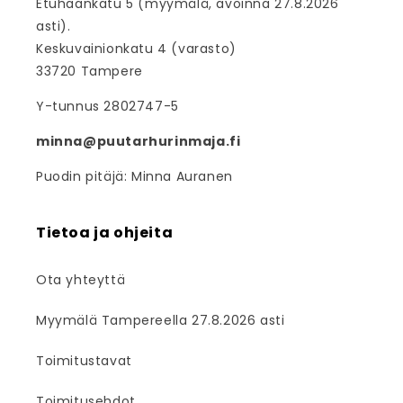
Etuhaankatu 5 (myymälä, avoinna 27.8.2026
asti).
Keskuvainionkatu 4 (varasto)
33720 Tampere
Y-tunnus 2802747-5
minna@puutarhurinmaja.fi
Puodin pitäjä: Minna Auranen
Tietoa ja ohjeita
Ota yhteyttä
Myymälä Tampereella 27.8.2026 asti
Toimitustavat
Toimitusehdot