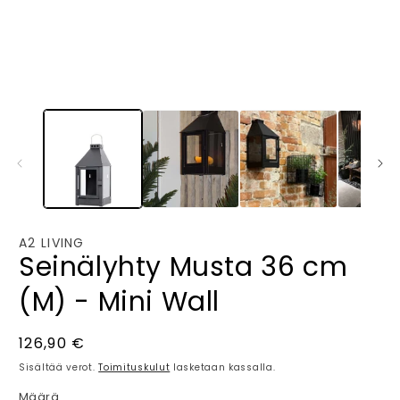
2
m
i
A2 LIVING
Seinälyhty Musta 36 cm
(M) - Mini Wall
Normaalihinta
126,90 €
Sisältää verot.
Toimituskulut
lasketaan kassalla.
Määrä
Määrä