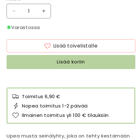
Vähennä
Lisää
tuotteen
tuotteen
Seinälyhty
Seinälyhty
Varastossa
Musta
Musta
36
36
Lisää toivelistalle
cm
cm
(M)
(M)
-
-
Lisää koriin
Mini
Mini
Wall
Wall
määrää
määrää
Toimitus 6,90 €
Nopea toimitus 1-2 päivää
Ilmainen toimitus yli 100 € tilauksiin
Upea musta seinälyhty, joka on tehty kestämään