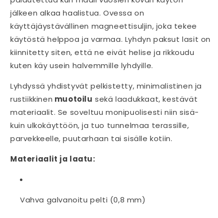
jälkeen alkaa haalistua. Ovessa on
käyttäjäystävällinen magneettisuljin, joka tekee
käytöstä helppoa ja varmaa. Lyhdyn paksut lasit on
kiinnitetty siten, että ne eivät helise ja rikkoudu
kuten käy usein halvemmille lyhdyille.
Lyhdyssä yhdistyvät pelkistetty, minimalistinen ja
rustiikkinen
muotoilu
sekä laadukkaat, kestävät
materiaalit. Se soveltuu monipuolisesti niin sisä-
kuin ulkokäyttöön, ja tuo tunnelmaa terassille,
parvekkeelle, puutarhaan tai sisälle kotiin.
Materiaalit ja laatu:
Vahva galvanoitu pelti (0,8 mm)