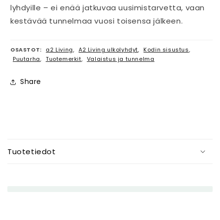
lyhdyille – ei enää jatkuvaa uusimistarvetta, vaan
kestävää tunnelmaa vuosi toisensa jälkeen.
OSASTOT:
a2 Living
,
A2 Living ulkolyhdyt
,
Kodin sisustus
,
Puutarha
,
Tuotemerkit
,
Valaistus ja tunnelma
Share
P
i
Tuotetiedot
e
n
e
n
e