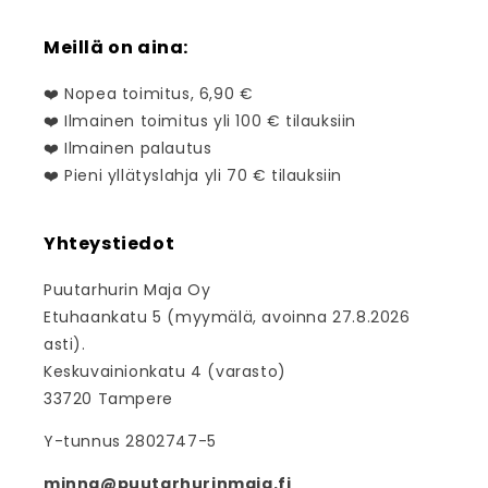
Meillä on aina:
❤️ Nopea toimitus, 6,90 €
❤️ Ilmainen toimitus yli 100 € tilauksiin
❤️ Ilmainen palautus
❤️ Pieni yllätyslahja yli 70 € tilauksiin
Yhteystiedot
Puutarhurin Maja Oy
Etuhaankatu 5 (myymälä, avoinna 27.8.2026
asti).
Keskuvainionkatu 4 (varasto)
33720 Tampere
Y-tunnus 2802747-5
minna@puutarhurinmaja.fi