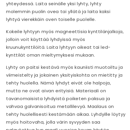
yhteydessä. Laita seinälle yksi lyhty, lyhty
molemmin puolin ovea tai yllätä ja laita kaksi
lyhtyä vierekkäin oven toiselle puolelle.
Kokeile lyhtyyn myös magneettisia kynttilänjalkoja,
jolloin voit käyttää lyhdyissä myös
kruunukynttilöitä. Laita lyhtyyn oikeat tai led-
kynttilät oman mieltymyksesi mukaan.
Lyhty on paitsi kestävä myös kauniisti muotoiltu ja
viimeistelty ja jokainen yksityiskohta on mietitty ja
tehty huolella. Nämä lyhdyt eivät ole halpoja,
mutta ne ovat aivan erityisiä. Materiaali on
tavanomaisista lyhdyistä poiketen paksua ja
vahvaa galvanisoitua metallilevyä. Maalaus on
tehty huolellisesti kestämään aikaa. Lyhdyille löytyy
myös hoitovaha, jolla värin syvyyden saa
palautettua kun maali vuosien kovan käytön