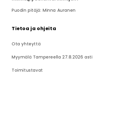
Puodin pitäjä: Minna Auranen
Tietoa ja ohjeita
Ota yhteyttä
Myymälä Tampereella 27.8.2026 asti
Toimitustavat
Toimitusehdot
Tietosuojaseloste
Palautus- ja peruutus