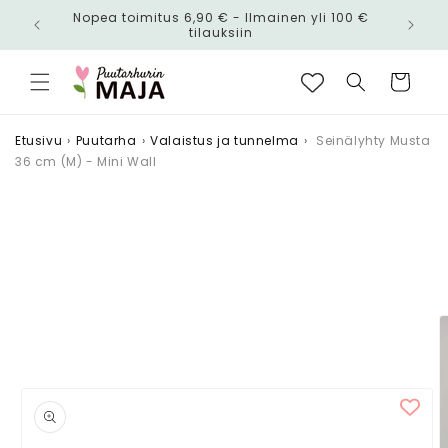
Ohita ja
Nopea toimitus 6,90 € - Ilmainen yli 100 €
siirry
n!
tilauksiin
sisältöön
Ostoskori
Etusivu
›
Puutarha
›
Valaistus ja tunnelma
›
Seinälyhty Musta
36 cm (M) - Mini Wall
Siirry
tuotetietoihin