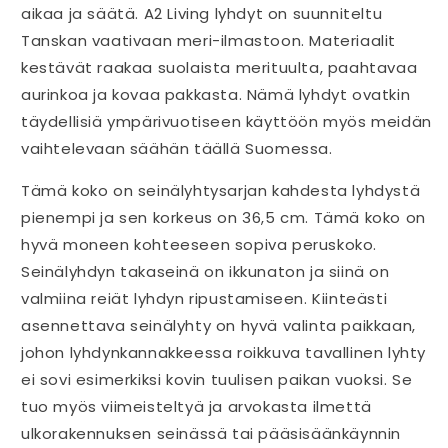
aikaa ja säätä. A2 Living lyhdyt on suunniteltu
Tanskan vaativaan meri-ilmastoon. Materiaalit
kestävät raakaa suolaista merituulta, paahtavaa
aurinkoa ja kovaa pakkasta. Nämä lyhdyt ovatkin
täydellisiä ympärivuotiseen käyttöön myös meidän
vaihtelevaan säähän täällä Suomessa.
Tämä koko on seinälyhtysarjan kahdesta lyhdystä
pienempi ja sen korkeus on 36,5 cm. Tämä koko on
hyvä moneen kohteeseen sopiva peruskoko.
Seinälyhdyn takaseinä on ikkunaton ja siinä on
valmiina reiät lyhdyn ripustamiseen. Kiinteästi
asennettava seinälyhty on hyvä valinta paikkaan,
johon lyhdynkannakkeessa roikkuva tavallinen lyhty
ei sovi esimerkiksi kovin tuulisen paikan vuoksi. Se
tuo myös viimeisteltyä ja arvokasta ilmettä
ulkorakennuksen seinässä tai pääsisäänkäynnin