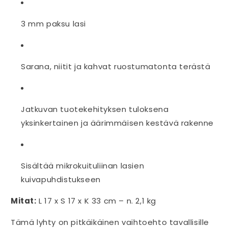
3 mm paksu lasi
Sarana, niitit ja kahvat ruostumatonta terästä
Jatkuvan tuotekehityksen tuloksena
yksinkertainen ja äärimmäisen kestävä rakenne
Sisältää mikrokuituliinan lasien
kuivapuhdistukseen
Mitat:
L 17 x S 17 x K 33 cm – n. 2,1 kg
Tämä lyhty on pitkäikäinen vaihtoehto tavallisille