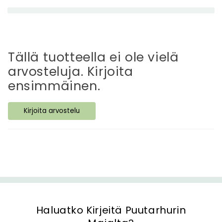
t
t
ä
v
ä
Tällä tuotteella ei ole vielä
s
arvosteluja. Kirjoita
i
ensimmäinen.
s
ä
Kirjoita arvostelu
l
t
ö
Haluatko Kirjeitä Puutarhurin