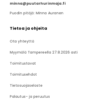
minna@puutarhurinmaja.fi
Puodin pitäjä: Minna Auranen
Tietoa ja ohjeita
Ota yhteyttä
Myymälä Tampereella 27.8.2026 asti
Toimitustavat
Toimitusehdot
Tietosuojaseloste
Palautus- ja peruutus