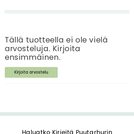
t
t
ä
v
ä
Tällä tuotteella ei ole vielä
s
arvosteluja. Kirjoita
i
ensimmäinen.
s
ä
Kirjoita arvostelu
l
t
ö
Haluatko Kirjeitä Puutarhurin