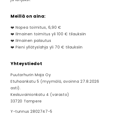
Meillä on aina:
❤️ Nopea toimitus, 6,90 €
❤️ Ilmainen toimitus yli 100 € tilauksiin
❤️ Ilmainen palautus
❤️ Pieni yllätyslahja yli 70 € tilauksiin
Yhteystiedot
Puutarhurin Maja Oy
Etuhaankatu 5 (myymälä, avoinna 27.8.2026
asti).
Keskuvainionkatu 4 (varasto)
33720 Tampere
Y-tunnus 2802747-5