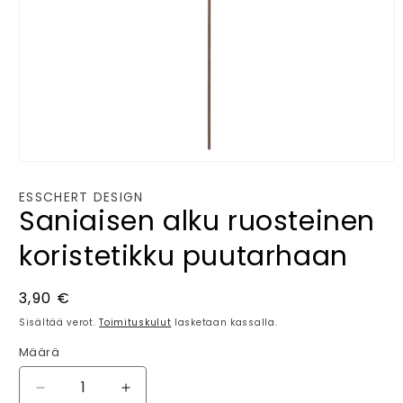
Avaa
aineisto
1
ESSCHERT DESIGN
modaalisessa
Saniaisen alku ruosteinen
ikkunassa
koristetikku puutarhaan
Normaalihinta
3,90 €
Sisältää verot.
Toimituskulut
lasketaan kassalla.
Määrä
Määrä
Vähennä
Lisää