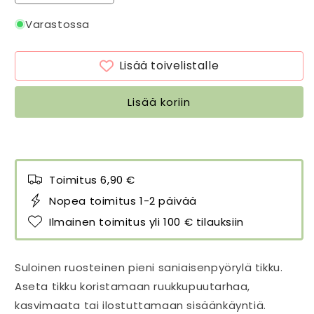
tuotteen
tuotteen
Saniaisen
Saniaisen
Varastossa
alku
alku
ruosteinen
ruosteinen
Lisää toivelistalle
koristetikku
koristetikku
puutarhaan
puutarhaan
määrää
määrää
Lisää koriin
Toimitus 6,90 €
Nopea toimitus 1-2 päivää
Ilmainen toimitus yli 100 € tilauksiin
Suloinen ruosteinen pieni saniaisenpyörylä tikku.
Aseta tikku koristamaan ruukkupuutarhaa,
kasvimaata tai ilostuttamaan sisäänkäyntiä.