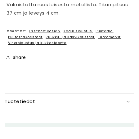
Valmistettu ruosteisesta metallista. Tikun pituus
37 cm ja leveys 4 cm.
OSASTOT:
Esschert Design
,
Kodin sisustus
,
Puutarha
,
Puutarhakoristeet
,
Ruukku- ja kasvikoristeet
,
Tuotemerkit
,
Vihersisustus ja kukkasidonta
Share
P
i
Tuotetiedot
e
n
e
n
e