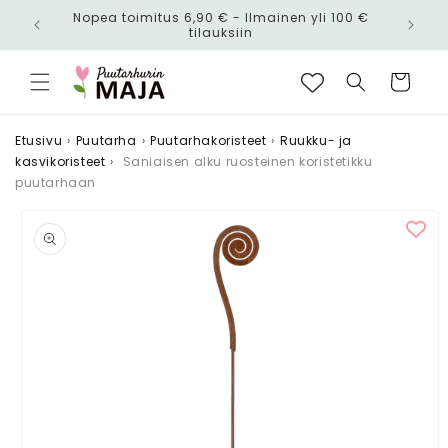
Ohita ja
Nopea toimitus 6,90 € - Ilmainen yli 100 €
siirry
n!
tilauksiin
sisältöön
Ostoskori
Etusivu
›
Puutarha
›
Puutarhakoristeet
›
Ruukku- ja
kasvikoristeet
›
Saniaisen alku ruosteinen koristetikku
puutarhaan
Siirry
tuotetietoihin