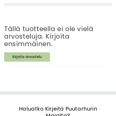
n
e
t
t
Tällä tuotteella ei ole vielä
ä
arvosteluja. Kirjoita
v
ensimmäinen.
ä
s
Kirjoita arvostelu
i
s
ä
l
t
ö
Haluatko Kirjeitä Puutarhurin
Majalta?