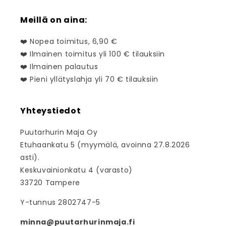
Meillä on aina:
❤️ Nopea toimitus, 6,90 €
❤️ Ilmainen toimitus yli 100 € tilauksiin
❤️ Ilmainen palautus
❤️ Pieni yllätyslahja yli 70 € tilauksiin
Yhteystiedot
Puutarhurin Maja Oy
Etuhaankatu 5 (myymälä, avoinna 27.8.2026
asti).
Keskuvainionkatu 4 (varasto)
33720 Tampere
Y-tunnus 2802747-5
minna@puutarhurinmaja.fi