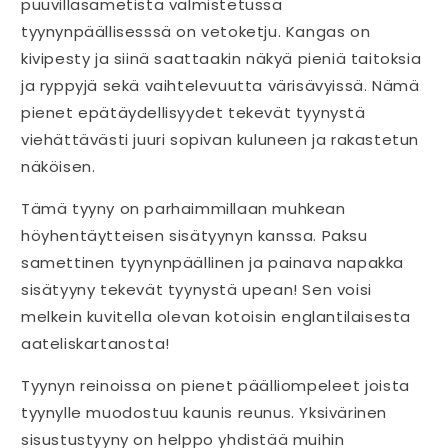
puuvillasametista valmistetussa
tyynynpäällisesssä on vetoketju. Kangas on
kivipesty ja siinä saattaakin näkyä pieniä taitoksia
ja ryppyjä sekä vaihtelevuutta värisävyissä. Nämä
pienet epätäydellisyydet tekevät tyynystä
viehättävästi juuri sopivan kuluneen ja rakastetun
näköisen.
Tämä tyyny on parhaimmillaan muhkean
höyhentäytteisen sisätyynyn kanssa. Paksu
samettinen tyynynpäällinen ja painava napakka
sisätyyny tekevät tyynystä upean! Sen voisi
melkein kuvitella olevan kotoisin englantilaisesta
aateliskartanosta!
Tyynyn reinoissa on pienet päälliompeleet joista
tyynylle muodostuu kaunis reunus. Yksivärinen
sisustustyyny on helppo yhdistää muihin