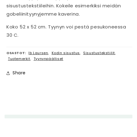
sisustustekstiileihin. Kokeile esimerkiksi meidän
gobeliinityynyjemme kaverina.
Koko 52 x 52 cm. Tyynyn voi pestä pesukoneessa
30 C.
OSASTOT:
Ib Laursen
,
Kodin sisustus
,
Sisustustekstiilit
,
Tuotemerkit
,
Tyynynpäälliset
Share
P
i
e
n
e