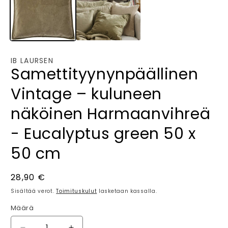
IB LAURSEN
Samettityynynpäällinen
Vintage – kuluneen
näköinen Harmaanvihreä
- Eucalyptus green 50 x
50 cm
Normaalihinta
28,90 €
Sisältää verot.
Toimituskulut
lasketaan kassalla.
Määrä
Määrä