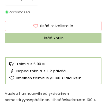
Vähennä
Lisää
tuotteen
tuotteen
Samettityynynpäällinen
Samettityynynpäällinen
Varastossa
Vintage
Vintage
–
–
Lisää toivelistalle
kuluneen
kuluneen
näköinen
näköinen
Harmaanvihreä
Harmaanvihreä
Lisää koriin
-
-
Eucalyptus
Eucalyptus
green
green
50
50
x
x
Toimitus 6,90 €
50
50
cm
cm
Nopea toimitus 1-2 päivää
määrää
määrää
Ilmainen toimitus yli 100 € tilauksiin
Vaalea harmaanvihreä yksivärinen
samettityynynpäällinen. Tiheäänkudotusta 100 %