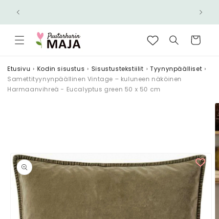
Ohita ja
Nopea toimitus 6,90 € - Ilmainen yli 100 €
siirry
n!
tilauksiin
sisältöön
Ostoskori
Etusivu
›
Kodin sisustus
›
Sisustustekstiilit
›
Tyynynpäälliset
›
Samettityynynpäällinen Vintage – kuluneen näköinen
Harmaanvihreä - Eucalyptus green 50 x 50 cm
Siirry
tuotetietoihin