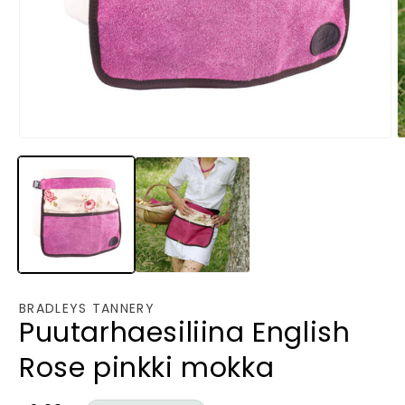
Avaa
A
aineisto
a
1
2
modaalisessa
m
ikkunassa
i
BRADLEYS TANNERY
Puutarhaesiliina English
Rose pinkki mokka