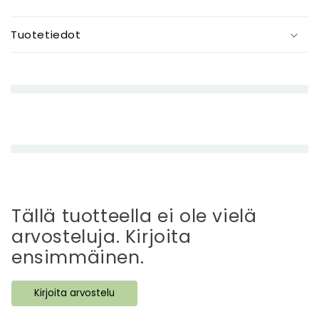
P
i
Tuotetiedot
e
n
e
n
e
t
t
ä
v
ä
Tällä tuotteella ei ole vielä
s
arvosteluja. Kirjoita
i
ensimmäinen.
s
ä
Kirjoita arvostelu
l