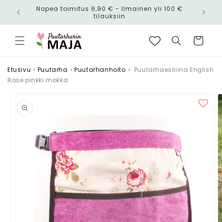
Ohita ja
Nopea toimitus 6,90 € - Ilmainen yli 100 €
siirry
n!
tilauksiin
sisältöön
Ostoskori
Etusivu
›
Puutarha
›
Puutarhanhoito
›
Puutarhaesiliina English
Rose pinkki mokka
Siirry
tuotetietoihin