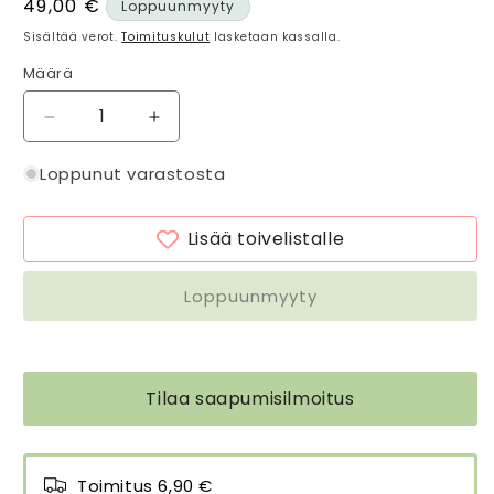
Normaalihinta
49,00 €
Loppuunmyyty
Sisältää verot.
Toimituskulut
lasketaan kassalla.
Määrä
Määrä
Vähennä
Lisää
tuotteen
tuotteen
Puutarhaesiliina
Puutarhaesiliina
Loppunut varastosta
English
English
Rose
Rose
Lisää toivelistalle
pinkki
pinkki
mokka
mokka
määrää
määrää
Loppuunmyyty
Tilaa saapumisilmoitus
Toimitus 6,90 €