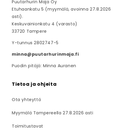
Puutarhurin Maja Oy
Etuhaankatu 5 (myymälä, avoinna 27.8.2026
asti).
Keskuvainionkatu 4 (varasto)
33720 Tampere
Y-tunnus 2802747-5
minna@puutarhurinmaja.fi
Puodin pitäjä: Minna Auranen
Tietoa ja ohjeita
Ota yhteyttä
Myymälä Tampereella 27.8.2026 asti
Toimitustavat