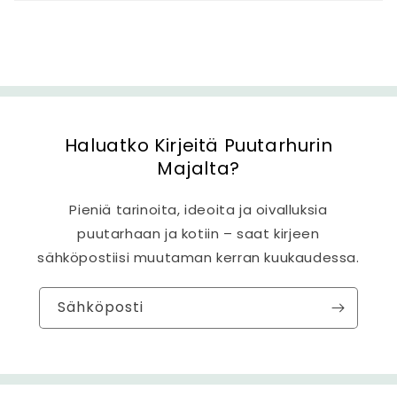
t
ö
Haluatko Kirjeitä Puutarhurin
Majalta?
Pieniä tarinoita, ideoita ja oivalluksia
puutarhaan ja kotiin – saat kirjeen
sähköpostiisi muutaman kerran kuukaudessa.
Sähköposti