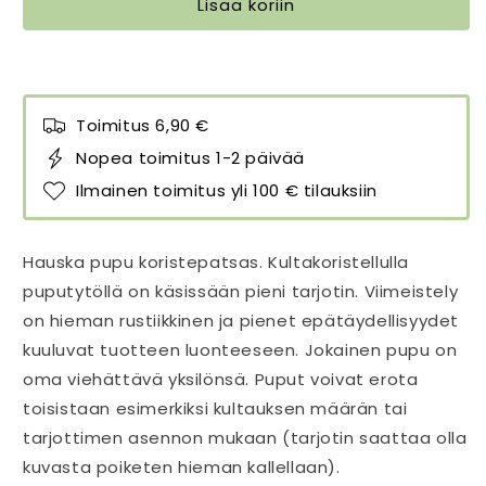
Lisää koriin
määrää
määrää
Toimitus 6,90 €
Nopea toimitus 1-2 päivää
Ilmainen toimitus yli 100 € tilauksiin
Hauska pupu koristepatsas. Kultakoristellulla
puputytöllä on käsissään pieni tarjotin. Viimeistely
on hieman rustiikkinen ja pienet epätäydellisyydet
kuuluvat tuotteen luonteeseen. Jokainen pupu on
oma viehättävä yksilönsä. Puput voivat erota
toisistaan esimerkiksi kultauksen määrän tai
tarjottimen asennon mukaan (tarjotin saattaa olla
kuvasta poiketen hieman kallellaan).