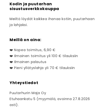
Kodin ja puutarhan
sisustusverkkokauppa
Meiltä löydät kaikkea ihanaa kotiin, puutarhaan
ja lahjaksi.
Meillä on aina:
❤️ Nopea toimitus, 6,90 €
❤️ Ilmainen toimitus yli 100 € tilauksiin
❤️ Ilmainen palautus
❤️ Pieni yllätyslahja yli 70 € tilauksiin
Yhteystiedot
Puutarhurin Maja Oy
Etuhaankatu 5 (myymälä, avoinna 27.8.2026
asti).