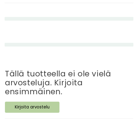
n
e
n
e
t
t
ä
v
ä
Tällä tuotteella ei ole vielä
s
arvosteluja. Kirjoita
i
ensimmäinen.
s
ä
Kirjoita arvostelu
l
t
ö