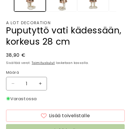
A LOT DECORATION
Puputyttö vati kädessään,
korkeus 28 cm
Normaalihinta
38,90 €
Sisältää verot.
Toimituskulut
lasketaan kassalla.
Määrä
Määrä
Vähennä
Lisää
tuotteen
tuotteen
Puputyttö
Puputyttö
Varastossa
vati
vati
kädessään,
kädessään,
Lisää toivelistalle
korkeus
korkeus
28
28
cm
cm