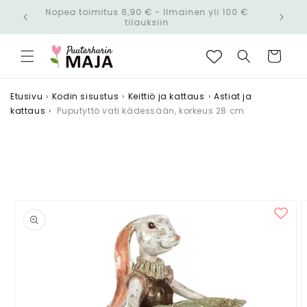
Ohita ja
Nopea toimitus 6,90 € - Ilmainen yli 100 €
siirry
n!
tilauksiin
sisältöön
Ostoskori
Etusivu
›
Kodin sisustus
›
Keittiö ja kattaus
›
Astiat ja
kattaus
›
Puputyttö vati kädessään, korkeus 28 cm
Siirry
tuotetietoihin