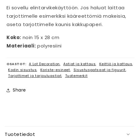
Ei sovellu elintarvikekäyttöön. Jos haluat laittaa
tarjottimelle esimerkiksi kääreettömiä makeisia,
aseta tarjottimelle kaunis kakkupaperi.
Koko:
noin 15 x 28 cm
Materiaali:
polyresiini
OSASTOT:
A Lot Decoration
,
Astiat ja kattaus
,
Keittiö ja kattaus
,
Kodin sisustus
,
Koriste-esineet
,
Sisustuspatsaat ja figuurit
,
Tarjottimet ja tarjouluastiat
,
Tuotemerkit
Share
P
i
Tuotetiedot
e