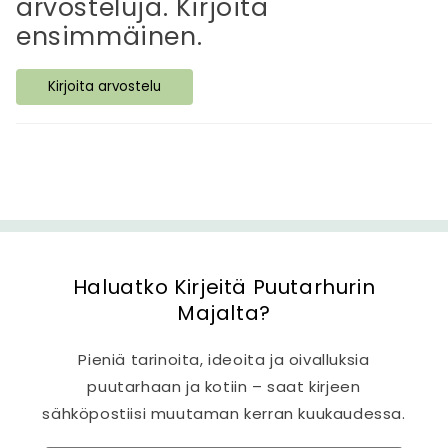
arvosteluja. Kirjoita
v
ensimmäinen.
ä
s
Kirjoita arvostelu
i
s
ä
l
t
ö
Haluatko Kirjeitä Puutarhurin
Majalta?
Pieniä tarinoita, ideoita ja oivalluksia
puutarhaan ja kotiin – saat kirjeen
sähköpostiisi muutaman kerran kuukaudessa.