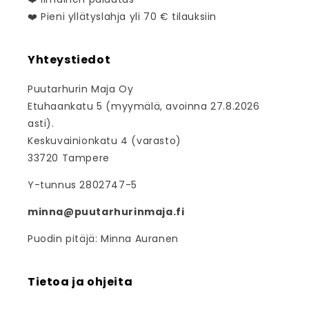
❤️ Pieni yllätyslahja yli 70 € tilauksiin
Yhteystiedot
Puutarhurin Maja Oy
Etuhaankatu 5 (myymälä, avoinna 27.8.2026
asti).
Keskuvainionkatu 4 (varasto)
33720 Tampere
Y-tunnus 2802747-5
minna@puutarhurinmaja.fi
Puodin pitäjä: Minna Auranen
Tietoa ja ohjeita