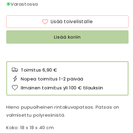
Pupu
Pupu
Varastossa
rintakuvapatsas,
rintakuvapatsas,
korkeus
korkeus
Lisää toivelistalle
40
40
cm
cm
määrää
määrää
Lisää koriin
Toimitus 6,90 €
Nopea toimitus 1-2 päivää
Ilmainen toimitus yli 100 € tilauksiin
Hieno pupuaiheinen rintakuvapatsas. Patsas on
valmisettu polyresiinistä.
Koko: 18 x 18 x 40 cm