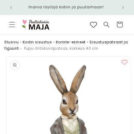
Ohita ja
siirry
aan!
sisältöön
Ostoskori
Etusivu
›
Kodin sisustus
›
Koriste-esineet
›
Sisustuspatsaat ja
figuurit
›
Pupu rintakuvapatsas, korkeus 40 cm
Siirry
tuotetietoihin