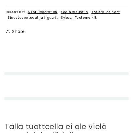
OSASTOT:
A Lot Decoration
,
Kodin sisustus
,
Koriste-esineet
,
Sisustuspatsaat ja figuurit
,
Syksy
,
Tuotemerkit
,
Share
P
i
e
n
e
n
e
t
t
Tällä tuotteella ei ole vielä
ä