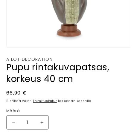
Avaa
aineisto
1
A LOT DECORATION
modaalisessa
Pupu rintakuvapatsas,
ikkunassa
korkeus 40 cm
Normaalihinta
66,90 €
Sisältää verot.
Toimituskulut
lasketaan kassalla.
Määrä
Määrä
Vähennä
Lisää
tuotteen
tuotteen