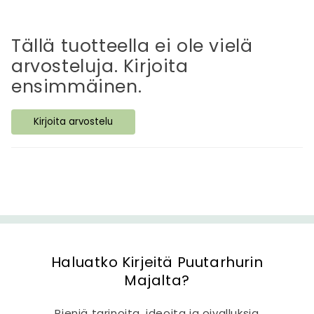
ä
v
ä
Tällä tuotteella ei ole vielä
s
arvosteluja. Kirjoita
i
ensimmäinen.
s
ä
Kirjoita arvostelu
l
t
ö
Haluatko Kirjeitä Puutarhurin
Majalta?
Pieniä tarinoita, ideoita ja oivalluksia