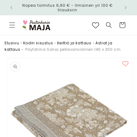
Ohita ja
Nopea toimitus 6,90 € - Ilmainen yli 100 €
siirry
n!
tilauksiin
sisältöön
Ostoskori
Etusivu
›
Kodin sisustus
›
Keittiö ja kattaus
›
Astiat ja
kattaus
›
Pöytäliina Sonia pellavanvärinen 145 x 300 cm
Siirry
tuotetietoihin