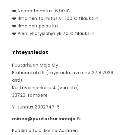
❤️ Nopea toimitus, 6,90 €
❤️ Ilmainen toimitus yli 100 € tilauksiin
❤️ Ilmainen palautus
❤️ Pieni yllätyslahja yli 70 € tilauksiin
Yhteystiedot
Puutarhurin Maja Oy
Etuhaankatu 5 (myymälä, avoinna 27.8.2026
asti).
Keskuvainionkatu 4 (varasto)
33720 Tampere
Y-tunnus 2802747-5
minna@puutarhurinmaja.fi
Puodin pitäjä: Minna Auranen