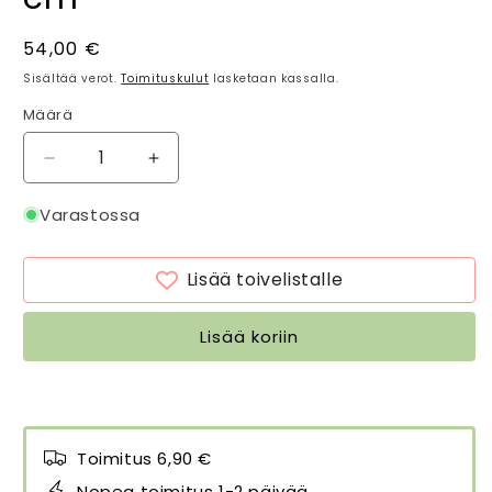
Normaalihinta
54,00 €
Sisältää verot.
Toimituskulut
lasketaan kassalla.
Määrä
Määrä
Vähennä
Lisää
tuotteen
tuotteen
Pöytäliina
Pöytäliina
Varastossa
Sonia
Sonia
pellavanvärinen
pellavanvärinen
Lisää toivelistalle
145
145
x
x
300
300
Lisää koriin
cm
cm
määrää
määrää
Toimitus 6,90 €
Nopea toimitus 1-2 päivää