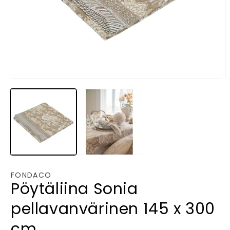
Avaa
A
aineisto
a
1
2
modaalisessa
m
ikkunassa
i
FONDACO
Pöytäliina Sonia
pellavanvärinen 145 x 300
cm