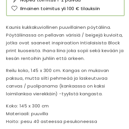
Ilmainen toimitus yli 100 € tilauksiin
Kaunis kukkakuviollinen puuvillainen pöytäliina.
Pöytäliinassa on pellavan värisiä / beigejä kuvioita,
jotka ovat saaneet inspiraation Intialaisista Block
print kuoseista. Ihana liina joka sopii sekä kevään ja
kesän rentoihin juhliin että arkeen.
Reilu koko, 145 x 300 cm. Kangas on mukavan
paksua, mutta silti pehmeää ja laskeutuvaa
canvas / puolipanama (kankaassa on kaksi
loimilankaa vierekkäin) -tyylistä kangasta.
Koko: 145 x 300 cm
Materiaali: puuvilla
Hoito: pesu 40 asteessa pesukoneessa