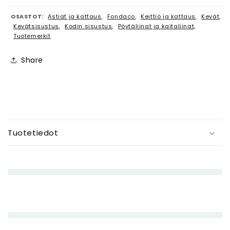
OSASTOT:
Astiat ja kattaus
,
Fondaco
,
Keittiö ja kattaus
,
Kevät
,
Kevätsisustus
,
Kodin sisustus
,
Pöytäliinat ja kaitaliinat
,
Tuotemerkit
Share
P
i
Tuotetiedot
e
n
e
n
e
t
t