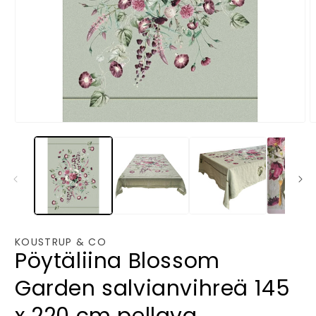
Avaa
A
aineisto
a
1
2
modaalisessa
m
ikkunassa
i
KOUSTRUP & CO
Pöytäliina Blossom
Garden salvianvihreä 145
x 220 cm pellava