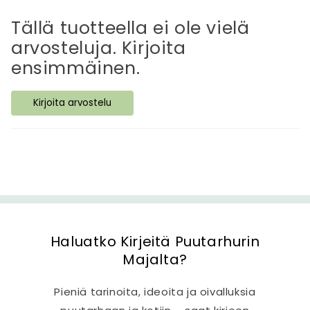
v
ä
Tällä tuotteella ei ole vielä
s
arvosteluja. Kirjoita
i
ensimmäinen.
s
ä
Kirjoita arvostelu
l
t
ö
Haluatko Kirjeitä Puutarhurin
Majalta?
Pieniä tarinoita, ideoita ja oivalluksia