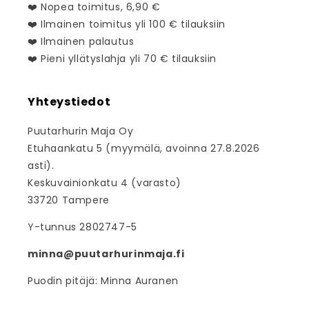
❤️ Nopea toimitus, 6,90 €
❤️ Ilmainen toimitus yli 100 € tilauksiin
❤️ Ilmainen palautus
❤️ Pieni yllätyslahja yli 70 € tilauksiin
Yhteystiedot
Puutarhurin Maja Oy
Etuhaankatu 5 (myymälä, avoinna 27.8.2026
asti).
Keskuvainionkatu 4 (varasto)
33720 Tampere
Y-tunnus 2802747-5
minna@puutarhurinmaja.fi
Puodin pitäjä: Minna Auranen