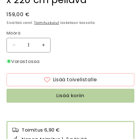
Normaalihinta
159,00 €
Sisältää verot.
Toimituskulut
lasketaan kassalla.
Määrä
Määrä
Vähennä
Lisää
tuotteen
tuotteen
Pöytäliina
Pöytäliina
Varastossa
Blossom
Blossom
Garden
Garden
Lisää toivelistalle
salvianvihreä
salvianvihreä
145
145
x
x
Lisää koriin
220
220
cm
cm
pellava
pellava
määrää
määrää
Toimitus 6,90 €