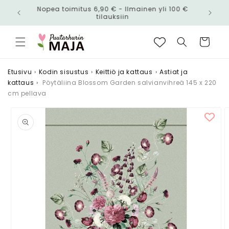
Ohita ja
Nopea toimitus 6,90 € - Ilmainen yli 100 €
siirry
n!
tilauksiin
sisältöön
Ostoskori
Etusivu
›
Kodin sisustus
›
Keittiö ja kattaus
›
Astiat ja
kattaus
›
Pöytäliina Blossom Garden salvianvihreä 145 x 220
cm pellava
Siirry
tuotetietoihin