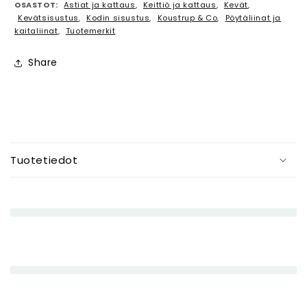
OSASTOT:
Astiat ja kattaus
,
Keittiö ja kattaus
,
Kevät
,
Kevätsisustus
,
Kodin sisustus
,
Koustrup & Co
,
Pöytäliinat ja
kaitaliinat
,
Tuotemerkit
Share
P
i
Tuotetiedot
e
n
e
n
e
t
t
ä