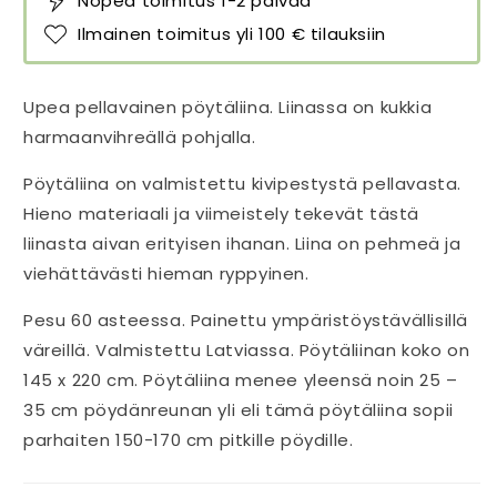
Nopea toimitus 1-2 päivää
Ilmainen toimitus yli 100 € tilauksiin
Upea pellavainen pöytäliina. Liinassa on kukkia
harmaanvihreällä pohjalla.
Pöytäliina on valmistettu kivipestystä pellavasta.
Hieno materiaali ja viimeistely tekevät tästä
liinasta aivan erityisen ihanan. Liina on pehmeä ja
viehättävästi hieman ryppyinen.
Pesu 60 asteessa. Painettu ympäristöystävällisillä
väreillä. Valmistettu Latviassa. Pöytäliinan koko on
145 x 220 cm. Pöytäliina menee yleensä noin 25 –
35 cm pöydänreunan yli eli tämä pöytäliina sopii
parhaiten 150-170 cm pitkille pöydille.