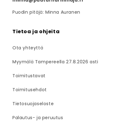
minna@puutarhurinmaja.fi
Puodin pitäjä: Minna Auranen
Tietoa ja ohjeita
Ota yhteyttä
Myymälä Tampereella 27.8.2026 asti
Toimitustavat
Toimitusehdot
Tietosuojaseloste
Palautus- ja peruutus