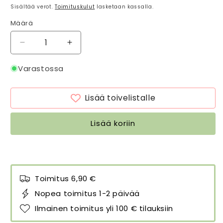
Sisältää verot.
Toimituskulut
lasketaan kassalla.
Määrä
Määrä
Vähennä
Lisää
tuotteen
tuotteen
Polvipehmuste
Polvipehmuste
Varastossa
William
William
Morris
Morris
Lisää toivelistalle
Jasmine
Jasmine
vihreä
vihreä
määrää
määrää
Lisää koriin
Toimitus 6,90 €
Nopea toimitus 1-2 päivää
Ilmainen toimitus yli 100 € tilauksiin