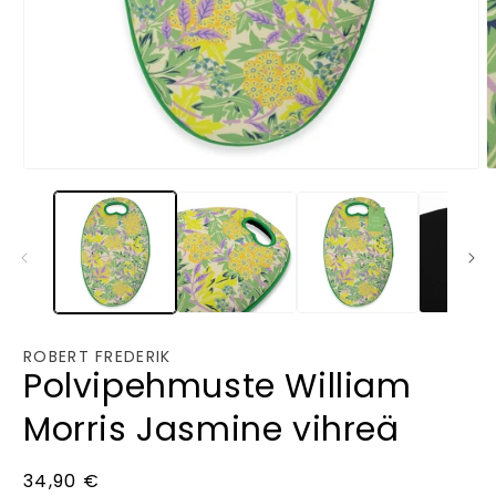
Avaa
A
aineisto
a
1
2
modaalisessa
m
ikkunassa
i
ROBERT FREDERIK
Polvipehmuste William
Morris Jasmine vihreä
Normaalihinta
34,90 €