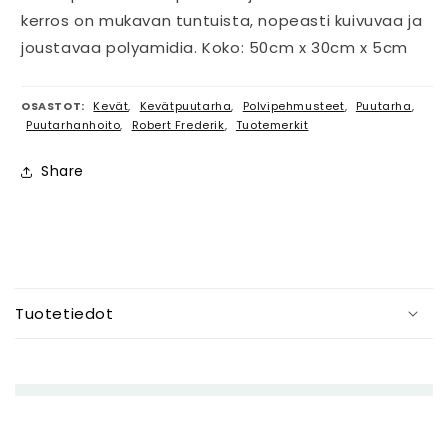
kerros on mukavan tuntuista, nopeasti kuivuvaa ja
joustavaa polyamidia. Koko: 50cm x 30cm x 5cm
OSASTOT:
Kevät
,
Kevätpuutarha
,
Polvipehmusteet
,
Puutarha
,
Puutarhanhoito
,
Robert Frederik
,
Tuotemerkit
Share
P
i
Tuotetiedot
e
n
e
n
e