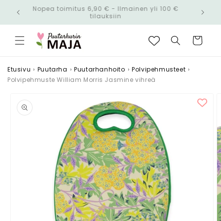
Ohita ja
Nopea toimitus 6,90 € - Ilmainen yli 100 €
siirry
n!
tilauksiin
sisältöön
Ostoskori
Etusivu
›
Puutarha
›
Puutarhanhoito
›
Polvipehmusteet
›
Polvipehmuste William Morris Jasmine vihreä
Siirry
tuotetietoihin