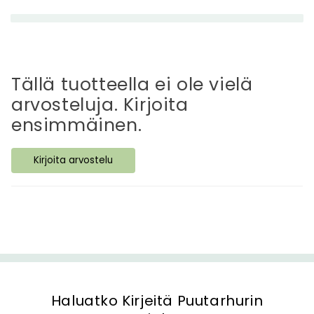
t
t
ä
v
ä
Tällä tuotteella ei ole vielä
s
arvosteluja. Kirjoita
i
ensimmäinen.
s
ä
Kirjoita arvostelu
l
t
ö
Haluatko Kirjeitä Puutarhurin