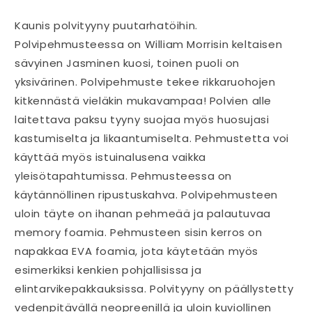
Kaunis polvityyny puutarhatöihin.
Polvipehmusteessa on William Morrisin keltaisen
sävyinen Jasminen kuosi, toinen puoli on
yksivärinen. Polvipehmuste tekee rikkaruohojen
kitkennästä vieläkin mukavampaa! Polvien alle
laitettava paksu tyyny suojaa myös huosujasi
kastumiselta ja likaantumiselta. Pehmustetta voi
käyttää myös istuinalusena vaikka
yleisötapahtumissa. Pehmusteessa on
käytännöllinen ripustuskahva. Polvipehmusteen
uloin täyte on ihanan pehmeää ja palautuvaa
memory foamia. Pehmusteen sisin kerros on
napakkaa EVA foamia, jota käytetään myös
esimerkiksi kenkien pohjallisissa ja
elintarvikepakkauksissa. Polvityyny on päällystetty
vedenpitävällä neopreenillä ja uloin kuviollinen