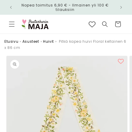
Ohita ja
Nopea toimitus 6,90 € - Ilmainen yli 100 €
siirry
n!
tilauksiin
sisältöön
Ostoskori
Etusivu
›
Asusteet
›
Huivit
›
Pitkä kapea huivi Floral keltainen 6
x 86 cm
Siirry
tuotetietoihin