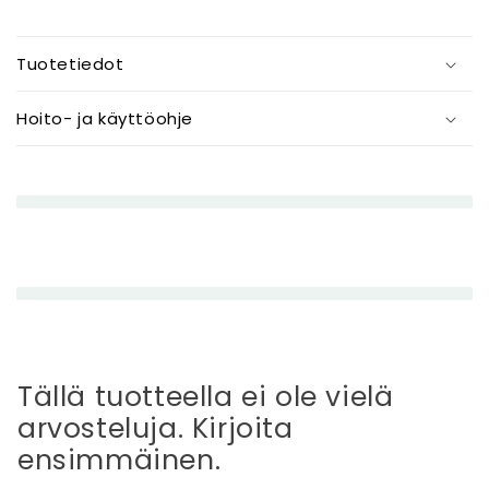
P
i
Tuotetiedot
e
n
Hoito- ja käyttöohje
e
n
e
t
t
ä
v
ä
s
i
Tällä tuotteella ei ole vielä
s
arvosteluja. Kirjoita
ä
ensimmäinen.
l