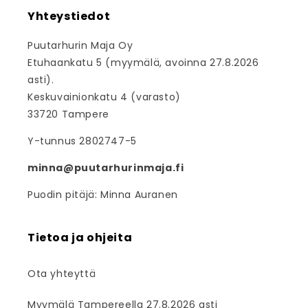
Yhteystiedot
Puutarhurin Maja Oy
Etuhaankatu 5 (myymälä, avoinna 27.8.2026
asti).
Keskuvainionkatu 4 (varasto)
33720 Tampere
Y-tunnus 2802747-5
minna@puutarhurinmaja.fi
Puodin pitäjä: Minna Auranen
Tietoa ja ohjeita
Ota yhteyttä
Myymälä Tampereella 27.8.2026 asti