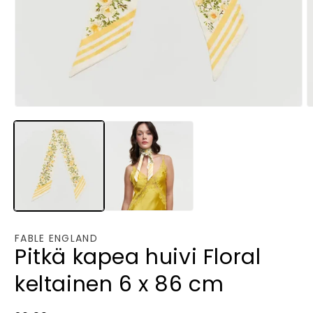
Avaa
A
aineisto
a
1
2
modaalisessa
m
ikkunassa
i
FABLE ENGLAND
Pitkä kapea huivi Floral
keltainen 6 x 86 cm