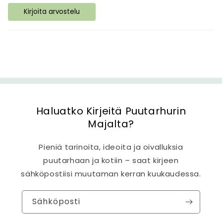
t
Kirjoita arvostelu
ö
Haluatko Kirjeitä Puutarhurin
Majalta?
Pieniä tarinoita, ideoita ja oivalluksia
puutarhaan ja kotiin – saat kirjeen
sähköpostiisi muutaman kerran kuukaudessa.
Sähköposti