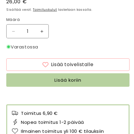
Normaalihinta
26,00 €
Sisältää verot.
Toimituskulut
lasketaan kassalla.
Määrä
Määrä
Vähennä
Lisää
tuotteen
tuotteen
Pitkä
Pitkä
Varastossa
kapea
kapea
huivi
huivi
Lisää toivelistalle
Floral
Floral
keltainen
keltainen
6
6
Lisää koriin
x
x
86
86
cm
cm
määrää
määrää
Toimitus 6,90 €
Nopea toimitus 1-2 päivää
Ilmainen toimitus yli 100 € tilauksiin