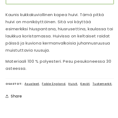
Kaunis kukkakuviollinen kapea huivi. Tämä pitkä
huivi on monikäyttöinen. Sitä voi käyttää
esimerkiksi hiuspantana, hiusrusettina, kaulassa tai
laukkua koristamassa. Huivissa on keltaiset raidat
päissä ja kuviona kermanvalkoisia juhannusruusua
muistuttavia ruusuja.
Materiaali 100 % polyesteri. Pesu pesukoneessa 30
asteessa.
OSASTOT:
Asusteet
,
Fable England
,
Huivit
,
Kevät
,
Tuotemerkit
,
Share