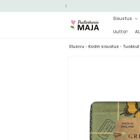
Ohita ja
siirry
sisältöön
Sisustus
Uutta!
AL
Etusivu
›
Kodin sisustus
›
Tuoksut
Siirry
tuotetietoihin