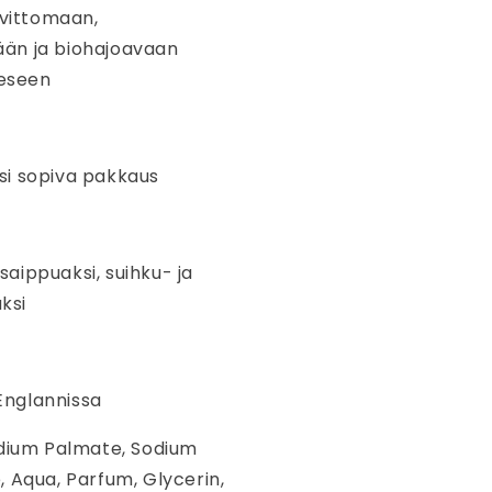
vittomaan,
ään ja biohajoavaan
eseen
ksi sopiva pakkaus
saippuaksi, suihku- ja
ksi
Englannissa
odium Palmate, Sodium
 Aqua, Parfum, Glycerin,