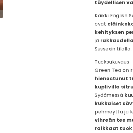
täydellisen v
Kaikki English
ovat
eläinkok
kehityksen pe
ja
rakkaudella
Sussexin tilalla.
Tuoksukuvaus
Green Tea on
hienostunut 
kuplivilla sit
Sydämessä
ku
kukkaiset säv
pehmeyttä ja l
vihreän tee m
raikkaat tuok