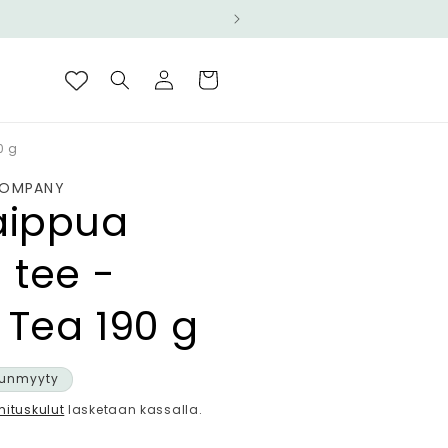
Kirjaudu
Ostoskori
sisään
0 g
COMPANY
aippua
 tee -
 Tea 190 g
ta
unmyyty
mituskulut
lasketaan kassalla.