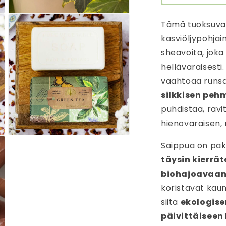
Avaa
Tämä tuoksuva 
aineisto
3
kasviöljypohjai
modaalisessa
ikkunassa
sheavoita, joka
hellävaraisesti
vaahtoaa runsa
silkkisen pe
puhdistaa, ravit
hienovaraisen, 
Avaa
Saippua on pa
aineisto
5
täysin kierrä
modaalisessa
ikkunassa
biohajoavaan
koristavat kaun
siitä
ekologise
päivittäisee