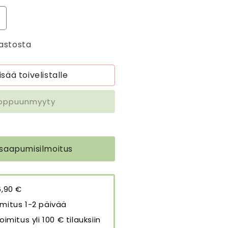
isää
uotteen
astosta
alasaippua
ihreä
ee
isää toivelistalle
reen
ea
oppuunmyyty
90
äärää
 saapumisilmoitus
6,90 €
mitus 1-2 päivää
oimitus yli 100 € tilauksiin