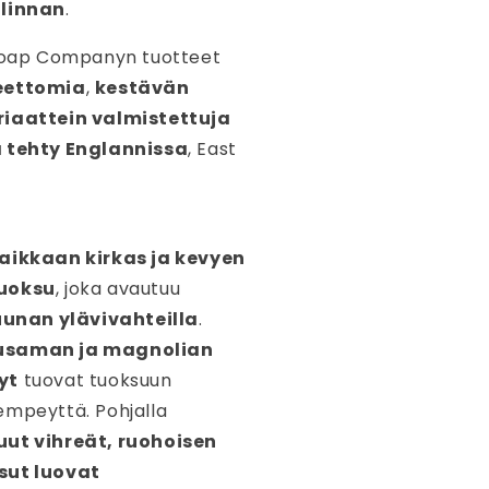
alinnan
.
 Soap Companyn tuotteet
eettomia
,
kestävän
riaattein valmistettuja
 tehty Englannissa
, East
raikkaan kirkas ja kevyen
tuoksu
, joka avautuu
ruunan ylävivahteilla
.
usaman ja magnolian
yt
tuovat tuoksuun
empeyttä. Pohjalla
uut vihreät, ruohoisen
sut luovat