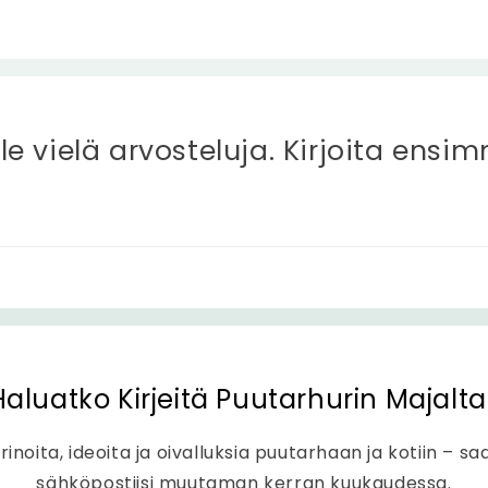
ole vielä arvosteluja. Kirjoita ensi
Haluatko Kirjeitä Puutarhurin Majalta
rinoita, ideoita ja oivalluksia puutarhaan ja kotiin – sa
sähköpostiisi muutaman kerran kuukaudessa.