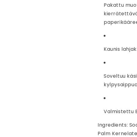
Pakattu muo
kierrätettäv
paperikääre
Kaunis lahja
Soveltuu käsi
kylpysaippua
Valmistettu 
Ingredients: S
Palm Kernelate,