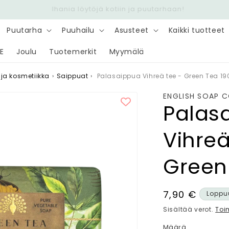
Nopea toimitus 6,90 € - Ilmainen yli 100 € tilauksiin
Puutarha
Puuhailu
Asusteet
Kaikki tuotteet
E
Joulu
Tuotemerkit
Myymälä
 ja kosmetiikka
›
Saippuat
›
Palasaippua Vihreä tee - Green Tea 19
ENGLISH SOAP 
Palas
Vihreä
Green
Normaalihin
7,90 €
Loppu
Sisältää verot.
Toi
Määrä
Määrä