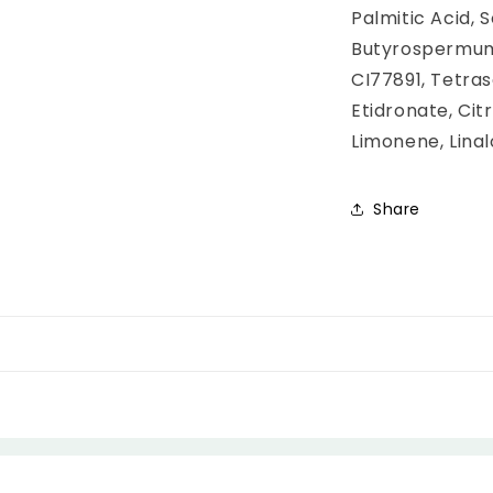
Palmitic Acid, 
Butyrospermum 
CI77891, Tetra
Etidronate, Citr
Limonene, Linal
Share