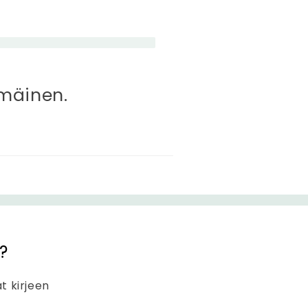
mmäinen.
?
at kirjeen