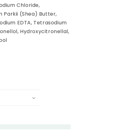
Sodium Chloride,
Parkii (Shea) Butter,
sodium EDTA, Tetrasodium
onellol, Hydroxycitronellal,
ool