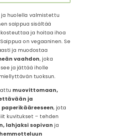
ja huolella valmistettu
nen saippua sisältää
 kosteuttaa ja hoitaa ihoa
. Saippua on vegaaninen. Se
asti ja muodostaa
hmeän vaahdon
, joka
see ja jättää iholle
miellyttävän tuoksun.
kattu
muovittomaan,
tettävään ja
 paperikääreeseen
, jota
iit kuvitukset – tehden
n, lahjaksi sopivan
ja
n hemmotteluun