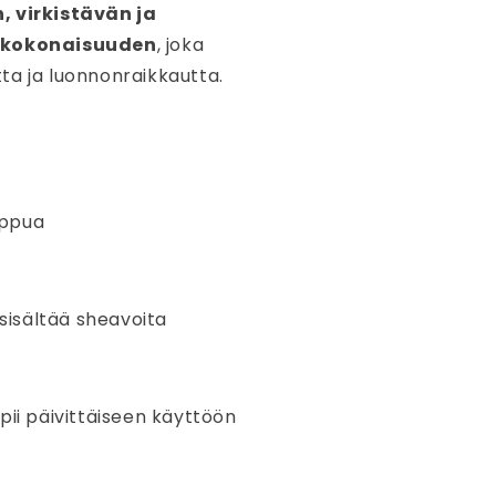
, virkistävän ja
 kokonaisuuden
, joka
ta ja luonnonraikkautta.
ippua
sisältää sheavoita
sopii päivittäiseen käyttöön