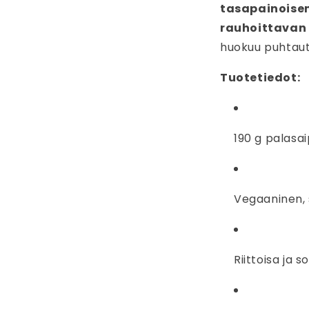
tasapainoisen
rauhoittavan
huokuu puhtaut
Tuotetiedot:
190 g palasa
Vegaaninen, 
Riittoisa ja 