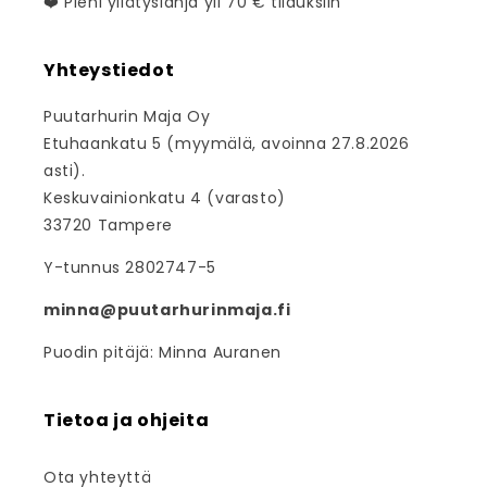
❤️ Pieni yllätyslahja yli 70 € tilauksiin
Yhteystiedot
Puutarhurin Maja Oy
Etuhaankatu 5 (myymälä, avoinna 27.8.2026
asti).
Keskuvainionkatu 4 (varasto)
33720 Tampere
Y-tunnus 2802747-5
minna@puutarhurinmaja.fi
Puodin pitäjä: Minna Auranen
Tietoa ja ohjeita
Ota yhteyttä