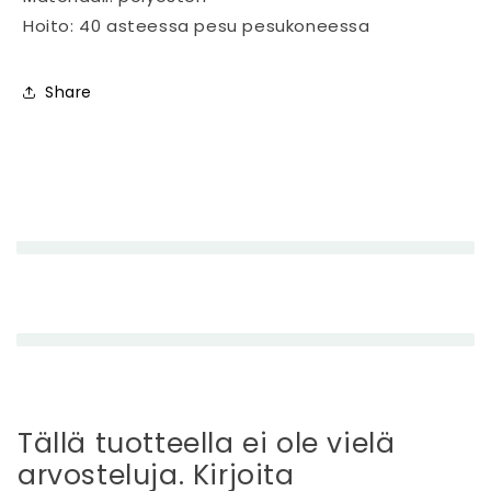
Hoito: 40 asteessa pesu pesukoneessa
Share
P
i
e
n
e
n
e
t
t
Tällä tuotteella ei ole vielä
ä
arvosteluja. Kirjoita
v