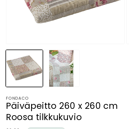
Avaa
A
aineisto
a
1
2
modaalisessa
m
ikkunassa
i
FONDACO
Päiväpeitto 260 x 260 cm
Roosa tilkkukuvio