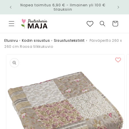
Ohita ja
Nopea toimitus 6,90 € - Ilmainen yli 100 €
siirry
n!
tilauksiin
sisältöön
Ostoskori
Etusivu
›
Kodin sisustus
›
Sisustustekstiilit
›
Päiväpeitto 260 x
260 cm Roosa tilkkukuvio
Siirry
tuotetietoihin