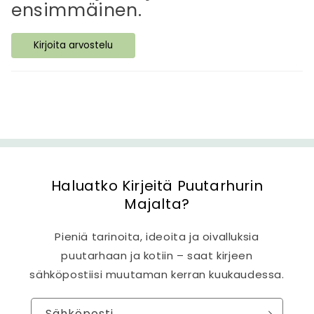
ensimmäinen.
ä
s
Kirjoita arvostelu
i
s
ä
l
t
ö
Haluatko Kirjeitä Puutarhurin
Majalta?
Pieniä tarinoita, ideoita ja oivalluksia
puutarhaan ja kotiin – saat kirjeen
sähköpostiisi muutaman kerran kuukaudessa.
Sähköposti