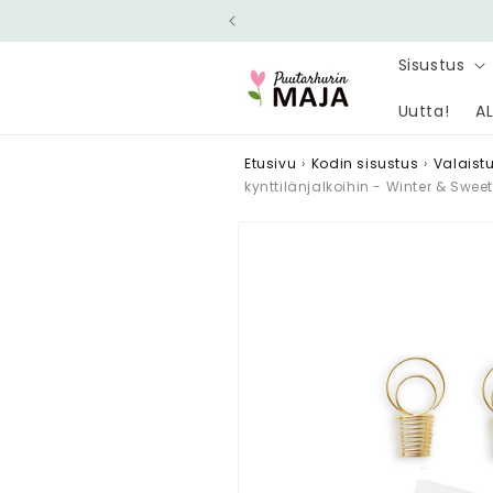
Ohita ja
siirry
sisältöön
Sisustus
Uutta!
AL
Etusivu
›
Kodin sisustus
›
Valaist
kynttilänjalkoihin - Winter & Sweet
Siirry
tuotetietoihin