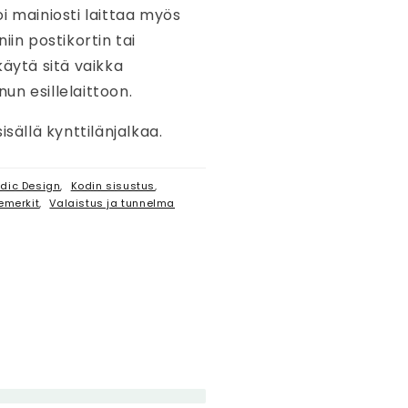
i mainiosti laittaa myös
iin postikortin tai
käytä sitä vaikka
n esillelaittoon.
isällä kynttilänjalkaa.
rdic Design
,
Kodin sisustus
,
emerkit
,
Valaistus ja tunnelma