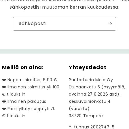
sähköpostiisi muutaman kerran kuukaudessa.
Sähköposti
Meillä on aina:
Yhteystiedot
❤️ Nopea toimitus, 6,90 €
Puutarhurin Maja Oy
❤️ Ilmainen toimitus yli 100
Etuhaankatu 5 (myymälä,
€ tilauksiin
avoinna 27.8.2026 asti).
❤️ Ilmainen palautus
Keskuvainionkatu 4
❤️ Pieni yllätyslahja yli 70
(varasto)
€ tilauksiin
33720 Tampere
Y-tunnus 2802747-5