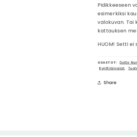
Pidikkeeseen vo
esimerkiksi kaun
valokuvan. Tai 
kattauksen menu
HUOM! Setti ei s
OSASTOT:
Dottir No
Kynttilänjalat
,
Tuot
Share