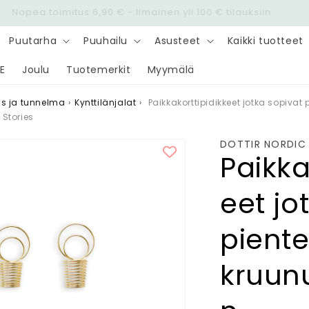
Nopea toimitus 6,90 € - Ilmainen yli 100 € tilauksiin
Puutarha
Puuhailu
Asusteet
Kaikki tuotteet
E
Joulu
Tuotemerkit
Myymälä
us ja tunnelma
›
Kynttilänjalat
›
Paikkakorttipidikkeet jotka sopivat
 Stories
DOTTIR NORDIC
Paikka
eet jo
pient
kruunu