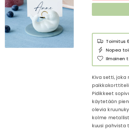
kruunukynttil
k
kynttilänjalko
k
-
-
Winter
W
&amp;
&
Sweet
S
Stories
S
Toimitus 
määrää
m
Nopea toi
Avaa
aineisto
Ilmainen t
3
modaalisessa
ikkunassa
Kiva setti, joka
paikkakorttiteli
Pidikkeet sopiva
käytetään pieni
olevia kruunukyn
kolme metallist
kuusi pahvista 