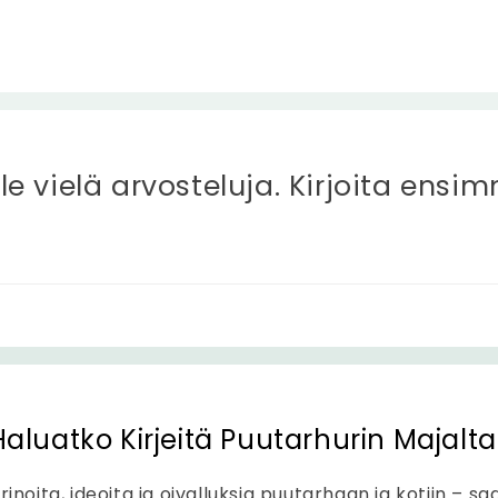
ole vielä arvosteluja. Kirjoita ensi
Haluatko Kirjeitä Puutarhurin Majalta
rinoita, ideoita ja oivalluksia puutarhaan ja kotiin – sa