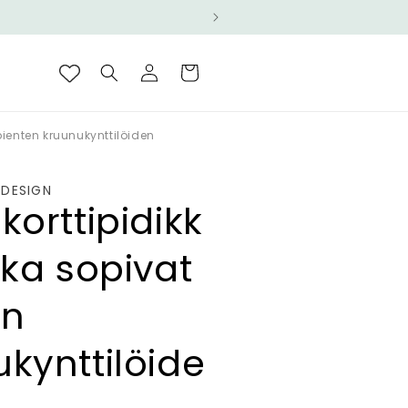
Kirjaudu
Ostoskori
sisään
 pienten kruunukynttilöiden
 DESIGN
korttipidikk
tka sopivat
en
kynttilöide