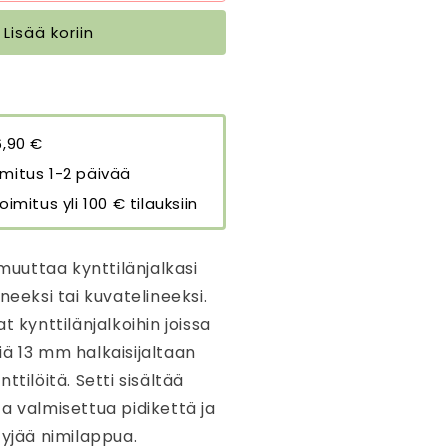
öiden
ruunukynttilöiden
ihin
ynttilänjalkoihin
Lisää koriin
inter
amp;
weet
tories
6,90 €
äärää
mitus 1-2 päivää
oimitus yli 100 € tilauksiin
 muuttaa kynttilänjalkasi
neeksi tai kuvatelineeksi.
t kynttilänjalkoihin joissa
ä 13 mm halkaisijaltaan
ttilöitä. Setti sisältää
a valmisettua pidikettä ja
tyjää nimilappua.