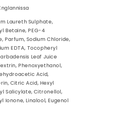
Englannissa
m Laureth Sulphate,
l Betaine, PEG-4
 Parfum, Sodium Chloride,
odium EDTA, Tocopheryl
Barbadensis Leaf Juice
extrin, Phenoxyethanol,
Dehydroacetic Acid,
in, Citric Acid, Hexyl
 Salicylate, Citronellol,
 Ionone, Linalool, Eugenol