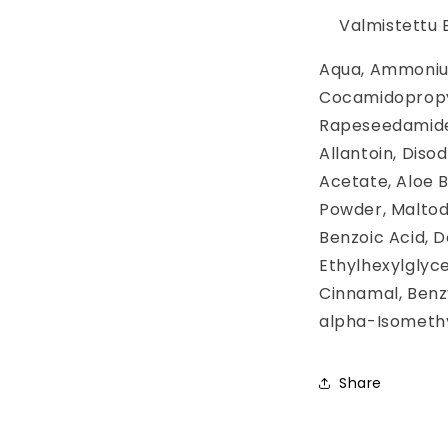
Valmistettu 
Aqua, Ammoniu
Cocamidopropy
Rapeseedamide,
Allantoin, Dis
Acetate, Aloe 
Powder, Maltod
Benzoic Acid, 
Ethylhexylglycer
Cinnamal, Benzyl
alpha-Isomethyl
Share