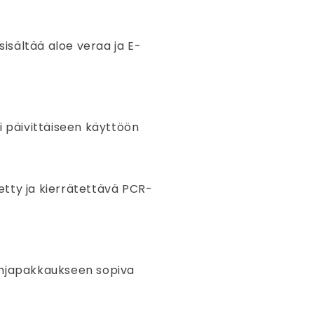
isältää aloe veraa ja E-
pii päivittäiseen käyttöön
etty ja kierrätettävä PCR-
lahjapakkaukseen sopiva