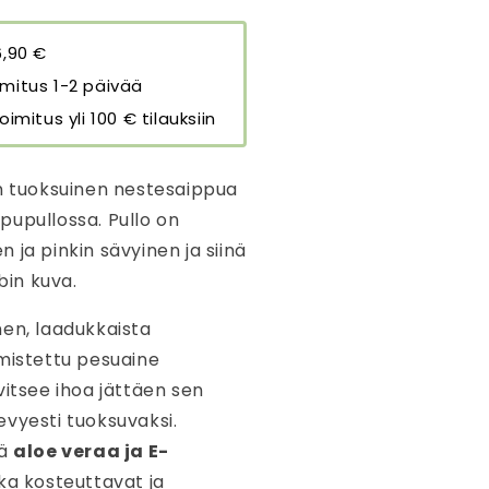
00
l
6,90 €
äärää
mitus 1-2 päivää
oimitus yli 100 € tilauksiin
in tuoksuinen nestesaippua
pupullossa. Pullo on
 ja pinkin sävyinen ja siinä
in kuva.
nen, laadukkaista
lmistettu pesuaine
vitsee ihoa jättäen sen
vyesti tuoksuvaksi.
ää
aloe veraa ja E-
tka kosteuttavat ja