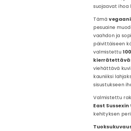
suojaavat ihoa l
Tämä
vegaan
pesuaine muodo
vaahdon ja sopi
päivittäiseen k
valmistettu
100
kierrätettäv
viehättävä kuvi
kauniiksi lahja
sisustukseen ih
Valmistettu ra
East Sussexin 
kehityksen peri
Tuoksukuvaus