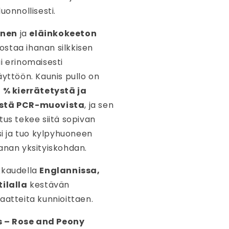
uonnollisesti.
inen
ja
eläinkokeeton
staa ihanan silkkisen
i erinomaisesti
äyttöön. Kaunis pullo on
 % kierrätetystä ja
ästä PCR-muovista
, ja sen
tus tekee siitä sopivan
ksi ja tuo kylpyhuoneen
anan yksityiskohdan.
kkaudella
Englannissa,
tilalla
kestävän
aatteita kunnioittaen.
 – Rose and Peony