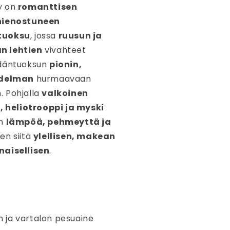
y on
romanttisen
hienostuneen
tuoksu
, jossa
ruusun ja
n lehtien
vivahteet
ydäntuoksun
pionin,
adelman
hurmaavaan
 Pohjalla
valkoinen
i, heliotrooppi ja myski
un
lämpöä, pehmeyttä ja
den siitä
ylellisen, makean
naisellisen
.
n ja vartalon pesuaine