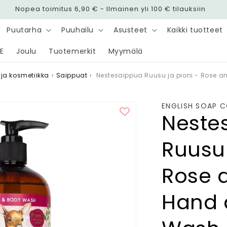
Nopea toimitus 6,90 € - Ilmainen yli 100 € tilauksiin
Puutarha
Puuhailu
Asusteet
Kaikki tuotteet
E
Joulu
Tuotemerkit
Myymälä
 ja kosmetiikka
›
Saippuat
›
Nestesaippua Ruusu ja pioni - Rose 
ENGLISH SOAP 
Neste
Ruusu 
Rose 
Hand 