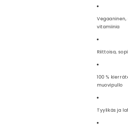
Vegaaninen, s
vitamiinia
Riittoisa, so
100 % kierrät
muovipullo
Tyylikäs ja 