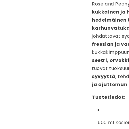
Rose and Peon
kukkainen ja 
hedelmäinen 
karhunvatuka
johdattavat s
freesian ja v
kukkakimppuun.
seetri, orvokk
tuovat tuoksu
syvyyttä
, teh
ja ajattoman 
Tuotetiedot:
500 ml käsie