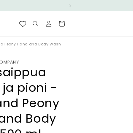
Kirjaudu
Ostoskori
sisään
and Peony Hand and Body Wash
COMPANY
saippua
ja pioni -
and Peony
and Body