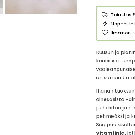
500
5
ml
m
Toimitus 
Avaa
määrää
m
aineisto
Nopea toi
3
modaalisessa
Ilmainen t
ikkunassa
Ruusun ja pion
kauniissa pump
vaaleanpunaisen
on soman bamb
Ihanan tuoksui
ainesosista va
puhdistaa ja ra
pehmeäksi ja ke
Saippua sisält
vitamiinia
, jo