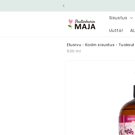
Ohita ja
siirry
sisältöön
Sisustus
Uutta!
AL
Etusivu
›
Kodin sisustus
›
Tuoksut
500 ml
Siirry
tuotetietoihin