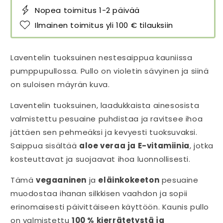
Nopea toimitus 1-2 päivää
Ilmainen toimitus yli 100 € tilauksiin
Laventelin tuoksuinen nestesaippua kauniissa
pumppupullossa. Pullo on violetin sävyinen ja siinä
on suloisen mäyrän kuva.
Laventelin tuoksuinen, laadukkaista ainesosista
valmistettu pesuaine puhdistaa ja ravitsee ihoa
jättäen sen pehmeäksi ja kevyesti tuoksuvaksi.
Saippua sisältää
aloe veraa ja E-vitamiinia
, jotka
kosteuttavat ja suojaavat ihoa luonnollisesti.
Tämä
vegaaninen
ja
eläinkokeeton
pesuaine
muodostaa ihanan silkkisen vaahdon ja sopii
erinomaisesti päivittäiseen käyttöön. Kaunis pullo
on valmistettu
100 % kierrätetystä ja