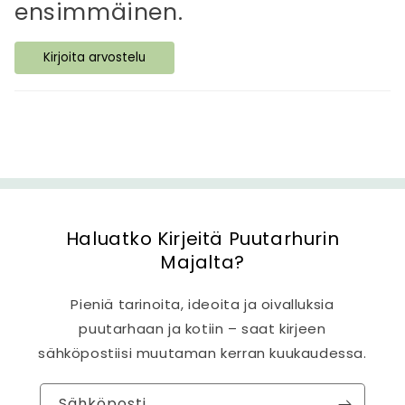
ensimmäinen.
ä
s
Kirjoita arvostelu
i
s
ä
l
t
ö
Haluatko Kirjeitä Puutarhurin
Majalta?
Pieniä tarinoita, ideoita ja oivalluksia
puutarhaan ja kotiin – saat kirjeen
sähköpostiisi muutaman kerran kuukaudessa.
Sähköposti