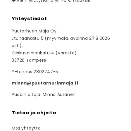
❤️ Pieni yllätyslahja yli 70 € tilauksiin
Yhteystiedot
Puutarhurin Maja Oy
Etuhaankatu 5 (myymälä, avoinna 27.8.2026
asti).
Keskuvainionkatu 4 (varasto)
33720 Tampere
Y-tunnus 2802747-5
minna@puutarhurinmaja.fi
Puodin pitäjä: Minna Auranen
Tietoa ja ohjeita
Ota yhteyttä