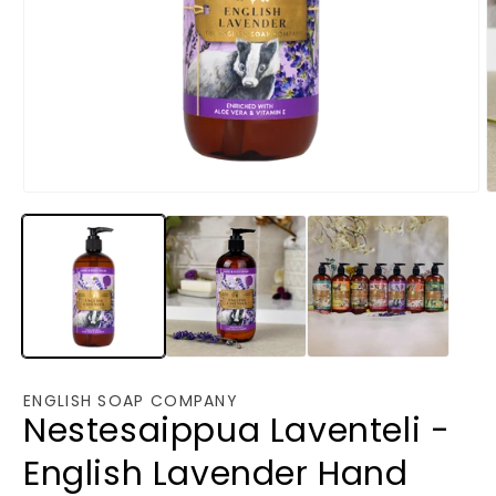
Avaa
A
aineisto
a
1
2
modaalisessa
m
ikkunassa
i
ENGLISH SOAP COMPANY
Nestesaippua Laventeli -
English Lavender Hand