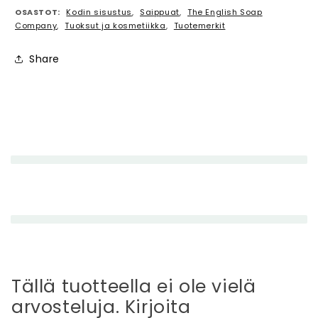
OSASTOT:
Kodin sisustus
,
Saippuat
,
The English Soap
Company
,
Tuoksut ja kosmetiikka
,
Tuotemerkit
Share
P
i
e
n
e
n
e
t
t
Tällä tuotteella ei ole vielä
ä
arvosteluja. Kirjoita
v