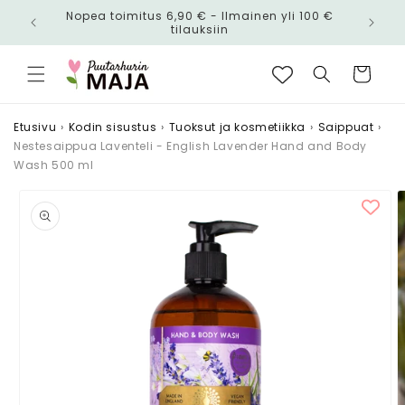
Ohita ja
Nopea toimitus 6,90 € - Ilmainen yli 100 €
siirry
n!
tilauksiin
sisältöön
Ostoskori
Etusivu
›
Kodin sisustus
›
Tuoksut ja kosmetiikka
›
Saippuat
›
Nestesaippua Laventeli - English Lavender Hand and Body
Wash 500 ml
Siirry
tuotetietoihin