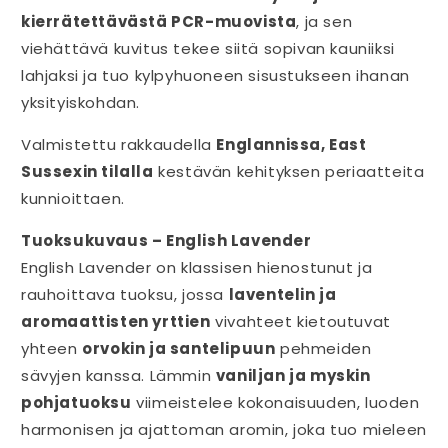
kierrätettävästä PCR-muovista
, ja sen
viehättävä kuvitus tekee siitä sopivan kauniiksi
lahjaksi ja tuo kylpyhuoneen sisustukseen ihanan
yksityiskohdan.
Valmistettu rakkaudella
Englannissa, East
Sussexin tilalla
kestävän kehityksen periaatteita
kunnioittaen.
Tuoksukuvaus – English Lavender
English Lavender on klassisen hienostunut ja
rauhoittava tuoksu, jossa
laventelin ja
aromaattisten yrttien
vivahteet kietoutuvat
yhteen
orvokin ja santelipuun
pehmeiden
sävyjen kanssa. Lämmin
vaniljan ja myskin
pohjatuoksu
viimeistelee kokonaisuuden, luoden
harmonisen ja ajattoman aromin, joka tuo mieleen