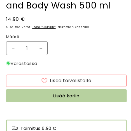
and Body Wash 500 ml
Normaalihinta
14,90 €
Sisältää verot.
Toimituskulut
lasketaan kassalla.
Määrä
Määrä
Vähennä
Lisää
tuotteen
tuotteen
Nestesaippua
Nestesaippua
Varastossa
Laventeli
Laventeli
-
-
Lisää toivelistalle
English
English
Lavender
Lavender
Hand
Hand
Lisää koriin
and
and
Body
Body
Wash
Wash
500
500
ml
ml
Toimitus 6,90 €
määrää
määrää