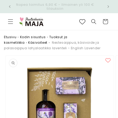
Ohita ja
Nopea toimitus 6,90 € - Ilmainen yli 100 €
siirry
n!
tilauksiin
sisältöön
Ostoskori
Etusivu
›
Kodin sisustus
›
Tuoksut ja
kosmetiikka
›
Käsivoiteet
›
Nestesaippua, käsivoide ja
palasaippua lahjalaatikko laventeli - English Lavender
Siirry
tuotetietoihin