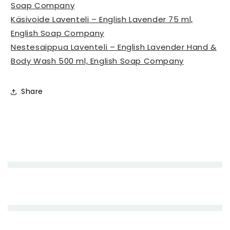
Soap Company
Käsivoide Laventeli – English Lavender 75 ml,
English Soap Company
Nestesaippua Laventeli – English Lavender Hand &
Body Wash 500 ml, English Soap Company
Share
P
i
e
n
e
n
e