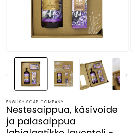
Avaa
A
aineisto
a
1
2
modaalisessa
m
ikkunassa
i
ENGLISH SOAP COMPANY
Nestesaippua, käsivoide
ja palasaippua
lahjalaatikko laventeli -