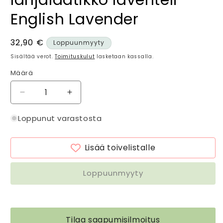
English Lavender
Normaalihinta
32,90 €
Loppuunmyyty
Sisältää verot.
Toimituskulut
lasketaan kassalla.
Määrä
Määrä
Vähennä
Lisää
tuotteen
tuotteen
Nestesaippua,
Nestesaippua,
Loppunut varastosta
käsivoide
käsivoide
ja
ja
Lisää toivelistalle
palasaippua
palasaippua
lahjalaatikko
lahjalaatikko
laventeli
laventeli
Loppuunmyyty
-
-
English
English
Lavender
Lavender
määrää
määrää
Tilaa saapumisilmoitus