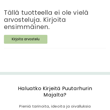
t
t
Tällä tuotteella ei ole vielä
ä
arvosteluja. Kirjoita
v
ensimmäinen.
ä
s
Kirjoita arvostelu
i
s
ä
l
t
ö
Haluatko Kirjeitä Puutarhurin
Majalta?
Pieniä tarinoita, ideoita ja oivalluksia