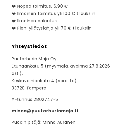
❤️ Nopea toimitus, 6,90 €
❤️ Ilmainen toimitus yli 100 € tilauksiin
❤️ Ilmainen palautus
❤️ Pieni yllätyslahja yli 70 € tilauksiin
Yhteystiedot
Puutarhurin Maja Oy
Etuhaankatu 5 (myymälä, avoinna 27.8.2026
asti).
Keskuvainionkatu 4 (varasto)
33720 Tampere
Y-tunnus 2802747-5
minna@puutarhurinmaja.fi
Puodin pitäjä: Minna Auranen