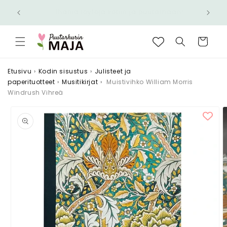
Ohita ja
Nopea toimitus 6,90 € - Ilmainen yli 100 €
siirry
n!
tilauksiin
sisältöön
Ostoskori
Etusivu
›
Kodin sisustus
›
Julisteet ja
paperituotteet
›
Musitikirjat
›
Muistivihko William Morris
Windrush Vihreä
Siirry
tuotetietoihin