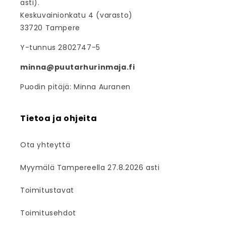
asti).
Keskuvainionkatu 4 (varasto)
33720 Tampere
Y-tunnus 2802747-5
minna@puutarhurinmaja.fi
Puodin pitäjä: Minna Auranen
Tietoa ja ohjeita
Ota yhteyttä
Myymälä Tampereella 27.8.2026 asti
Toimitustavat
Toimitusehdot