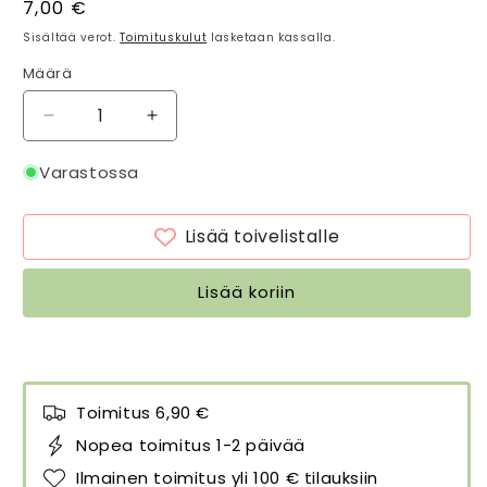
Normaalihinta
7,00 €
Sisältää verot.
Toimituskulut
lasketaan kassalla.
Määrä
Määrä
Vähennä
Lisää
tuotteen
tuotteen
Muistivihko
Muistivihko
Varastossa
William
William
Morris
Morris
Lisää toivelistalle
Windrush
Windrush
Vihreä
Vihreä
määrää
määrää
Lisää koriin
Toimitus 6,90 €
Nopea toimitus 1-2 päivää
Ilmainen toimitus yli 100 € tilauksiin