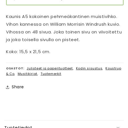
Kaunis A5 kokoinen pehmeäkantinen muistivihko.
Vihon kannessa on William Morrisin Windrush kuvio.
Vihossa on 48 sivua. Joka toinen sivu on viivoitettu
ja joka toisella sivulla on pisteet.
Koko: 15,5 x 21,5 cm.
OSASTOT:
Julisteet ja paperituotteet
,
Kodin sisustus
,
Koustrup
& Co
,
Musitikirjat
,
Tuotemerkit
Share
P
i
Tuotetiedot