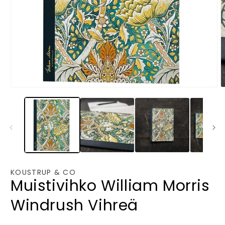
Avaa
A
aineisto
a
1
2
modaalisessa
m
ikkunassa
i
KOUSTRUP & CO
Muistivihko William Morris
Windrush Vihreä