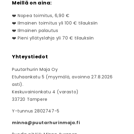
Meillä on aina:
❤️ Nopea toimitus, 6,90 €
❤️ Ilmainen toimitus yli 100 € tilauksiin
❤️ Ilmainen palautus
❤️ Pieni yllätyslahja yli 70 € tilauksiin
Yhteystiedot
Puutarhurin Maja Oy
Etuhaankatu 5 (myymälä, avoinna 27.8.2026
asti).
Keskuvainionkatu 4 (varasto)
33720 Tampere
Y-tunnus 2802747-5
minna@puutarhurinmaja.fi