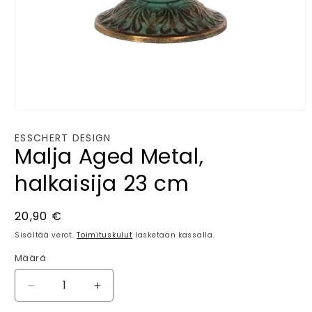
Avaa
aineisto
1
ESSCHERT DESIGN
modaalisessa
Malja Aged Metal,
ikkunassa
halkaisija 23 cm
Normaalihinta
20,90 €
Sisältää verot.
Toimituskulut
lasketaan kassalla.
Määrä
Määrä
Vähennä
Lisää
tuotteen
tuotteen