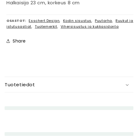
Halkaisija 23 cm, korkeus 8 cm
OSASTOT:
Esschert Design
,
Kodin sisustus
,
Puutarha
,
Ruukut ja
istutusastiat
,
Tuotemerkit
,
Vihersisustus ja kukkasidonta
Share
P
i
Tuotetiedot
e
n
e
n
e
t
t