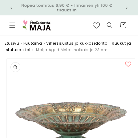
Ohita ja
Nopea toimitus 6,90 € - Ilmainen yli 100 €
siirry
n!
tilauksiin
sisältöön
Ostoskori
Etusivu
›
Puutarha
›
Vihersisustus ja kukkasidonta
›
Ruukut ja
istutusastiat
›
Malja Aged Metal, halkaisija 23 cm
Siirry
tuotetietoihin