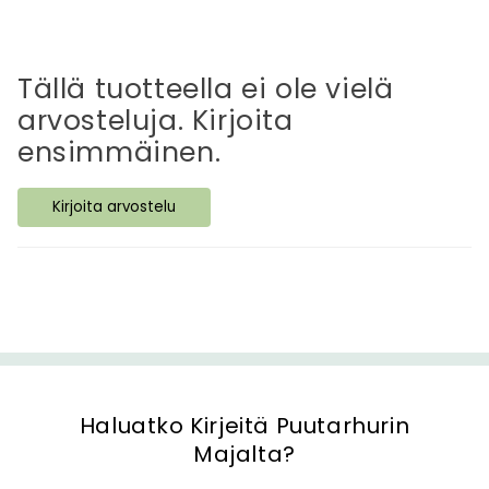
ä
v
ä
Tällä tuotteella ei ole vielä
s
arvosteluja. Kirjoita
i
ensimmäinen.
s
ä
Kirjoita arvostelu
l
t
ö
Haluatko Kirjeitä Puutarhurin
Majalta?