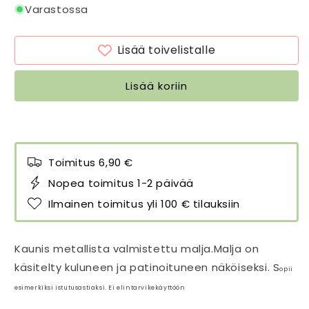
Malja
Malja
Varastossa
Aged
Aged
Metal,
Metal,
Lisää toivelistalle
halkaisija
halkaisija
23
23
cm
cm
Lisää koriin
määrää
määrää
Toimitus 6,90 €
Nopea toimitus 1-2 päivää
Ilmainen toimitus yli 100 € tilauksiin
Kaunis metallista valmistettu malja.Malja on
käsitelty kuluneen ja patinoituneen näköiseksi. S
opii
esimerkiksi istutusastiaksi. Ei elintarvikekäyttöön