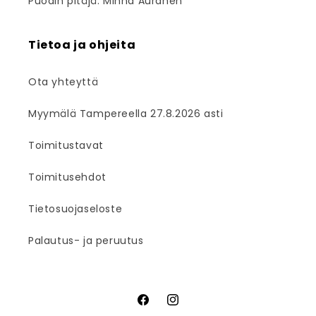
Puodin pitäjä: Minna Auranen
Tietoa ja ohjeita
Ota yhteyttä
Myymälä Tampereella 27.8.2026 asti
Toimitustavat
Toimitusehdot
Tietosuojaseloste
Palautus- ja peruutus
Facebook
Instagram