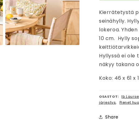
Kierrätetystä 
seinähylly. Hyl
lokeroa. Yhden 
10 cm. Hylly sop
keittiötarvikke
Avaa
aineisto
Hyllyssä ei ole 
3
modaalisessa
näkyy takana o
ikkunassa
Koko: 46 x 61 x
OSASTOT:
Ib Laurs
järjestys
,
Pienet hu
Share