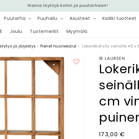
Nopea toimitus 6,90 € - Ilmainen yli 100 € tilauksiin
Puutarha
Puuhailu
Asusteet
Kaikki tuotteet
E
Joulu
Tuotemerkit
Myymälä
ilytys ja järjestys
›
Pienet huonekalut
›
Lokerikkohylly seinälle 46 
IB LAURSEN
Lokeri
seinäl
cm vi
puine
Normaalihin
173,00 €