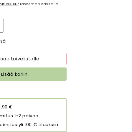
mituskulut
lasketaan kassalla.
isää
uotteen
ssä
y
okerikkohylly
einälle
6
isää toivelistalle
1
m
Lisää koriin
intage
uinen
äärää
6,90 €
mitus 1-2 päivää
oimitus yli 100 € tilauksiin