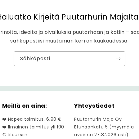
Haluatko Kirjeitä Puutarhurin Majalta
rinoita, ideoita ja oivalluksia puutarhaan ja kotiin – sa
sähköpostiisi muutaman kerran kuukaudessa.
Sähköposti
Meillä on aina:
Yhteystiedot
❤️ Nopea toimitus, 6,90 €
Puutarhurin Maja Oy
❤️ Ilmainen toimitus yli 100
Etuhaankatu 5 (myymälä,
€ tilauksiin
avoinna 27.8.2026 asti).