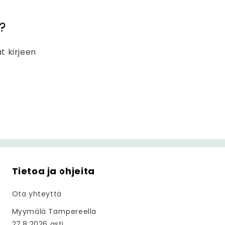
?
at kirjeen
Tietoa ja ohjeita
Ota yhteyttä
Myymälä Tampereella
27.8.2026 asti