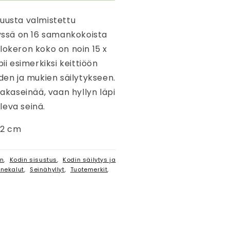
puusta valmistettu
lyssä on 16 samankokoista
lokeron koko on noin 15 x
ii esimerkiksi keittiöön
iden ja mukien säilytykseen.
takaseinää, vaan hyllyn läpi
leva seinä.
 12 cm
en
,
Kodin sisustus
,
Kodin säilytys ja
onekalut
,
Seinähyllyt
,
Tuotemerkit
,