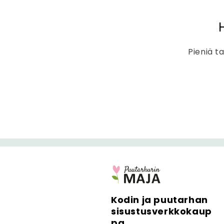
s
ä
l
Pieniä ta
t
ö
Kodin ja puutarhan
sisustusverkkokaup
pa