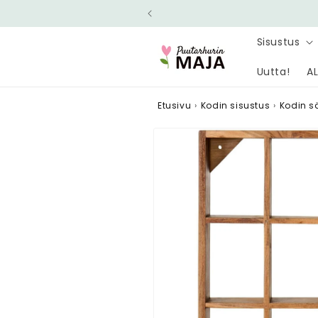
Ohita ja
siirry
sisältöön
Sisustus
Uutta!
AL
Etusivu
›
Kodin sisustus
›
Kodin sä
Siirry
tuotetietoihin