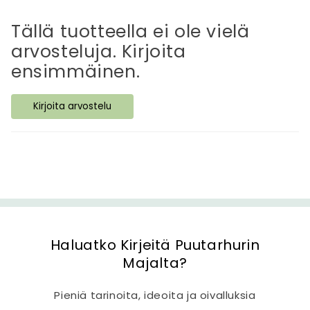
v
ä
Tällä tuotteella ei ole vielä
s
arvosteluja. Kirjoita
i
ensimmäinen.
s
ä
Kirjoita arvostelu
l
t
ö
Haluatko Kirjeitä Puutarhurin
Majalta?
Pieniä tarinoita, ideoita ja oivalluksia