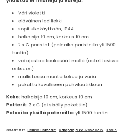
yhdistää eri malleja ja värejä.
Väri violetti
eläväinen led liekki
sopii ulkokäyttöön, IP44
halkaisija 10 cm, korkeus 10 cm
2 x C paristot (paloaika paristoilla yli 1500
tuntia)
voi ajastaa kaukosäätimellä (ostettavissa
erikseen)
mallistossa monta kokoa ja väriä
pakattu kuvalliseen pahvilaatikkoon
Koko:
halkaisija 10 cm, korkeus 10 cm
Patterit:
2 x C (ei sisälly pakettiin)
Paloaika yksillä patereilla:
yli 1500 tuntia
OSASTOT:
Deluxe Homeart
,
Kampanja kaukosäädin
,
Kodin