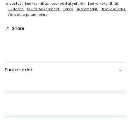
sisustus
,
Led-kynttilät
,
Led-pöytäkynttilät
,
Led-ulkokynttilät
,
Puutarha
,
Puutarhakoristeet
,
Syksy
,
Tuotemerkit
,
Ulkovalaistus
,
Valaistus ja tunnelma
Share
P
i
Tuotetiedot
e
n
e
n
e
t
t
ä