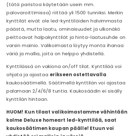
(tätä paristoa käytetään usein mm.
palovaroittimissa) riittää yli 1500 tunniksi. Merkin
kynttilät eivät ole led-kynttilöiden halvimmasta
päästä, mutta laatu, ominaisuudet ja ulkonäkö
peittoavat halpakynttilät ja hinta-laatusuhde on
varsin mainio. Valikoimasta löytyy monta ihanaa
väriä ja mallia, joita on helppo yhdistellä.
Kynttilässä on vakiona on/off tilat. Kynttilää voi
ohjata ja ajastaa
erikseen ostettavalla
kaukosäätimellä. Säätimellä kynttilän voi ajastaa
palamaan 2/4/6/8 tuntia. Kaukosäädin ei sisälly
kynttilän hintaan.
HUOM! Kun tilaat valikoimastamme vähintään
kolme Deluxe homeart led-kynttilää, saat
kaukosäätimen kaupan päälle! Etuun voi