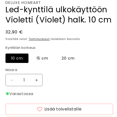
DELUXE HOMEART
Led-kynttilä ulkokäyttöön
Violetti (Violet) halk. 10 cm
Normaalihinta
32,90 €
Sisältää verot.
Toimituskulut
lasketaan kassalla.
Kynttilän korkeus
10 cm
15 cm
20 cm
Määrä
Määrä
Vähennä
Lisää
tuotteen
tuotteen
Led-
Led-
Varastossa
kynttilä
kynttilä
ulkokäyttöön
ulkokäyttöön
Lisää toivelistalle
Violetti
Violetti
(Violet)
(Violet)