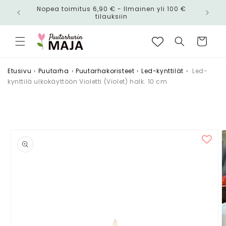
Ohita ja
Nopea toimitus 6,90 € - Ilmainen yli 100 €
siirry
n!
tilauksiin
sisältöön
Ostoskori
Etusivu
›
Puutarha
›
Puutarhakoristeet
›
Led-kynttilät
›
Led-
kynttilä ulkokäyttöön Violetti (Violet) halk. 10 cm
Siirry
tuotetietoihin