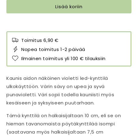
halk.
halk.
Lisää koriin
10
10
cm
cm
määrää
määrää
Toimitus 6,90 €
Nopea toimitus 1-2 päivää
Ilmainen toimitus yli 100 € tilauksiin
Kaunis aidon näköinen violetti led-kynttilä
ulkokäyttöön. Värin sävy on upea ja syvä
punavioletti. Väri sopii todella kauniisti myös
kesäiseen ja syksyiseen puutarhaan.
Tämä kynttilä on halkaisijaltaan 10 cm, eli se on
hieman tavanomaista pöytäkynttilää isompi
(saatavana myös halkaisijaltaan 7,5 cm