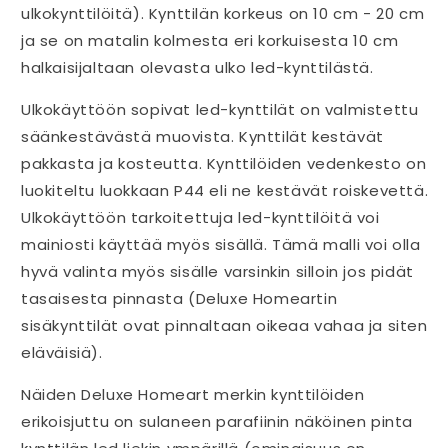
ulkokynttilöitä). Kynttilän korkeus on 10 cm - 20 cm
ja se on matalin kolmesta eri korkuisesta 10 cm
halkaisijaltaan olevasta ulko led-kynttilästä.
Ulkokäyttöön sopivat led-kynttilät on valmistettu
säänkestävästä muovista. Kynttilät kestävät
pakkasta ja kosteutta. Kynttilöiden vedenkesto on
luokiteltu luokkaan P44 eli ne kestävät roiskevettä.
Ulkokäyttöön tarkoitettuja led-kynttilöitä voi
mainiosti käyttää myös sisällä. Tämä malli voi olla
hyvä valinta myös sisälle varsinkin silloin jos pidät
tasaisesta pinnasta (Deluxe Homeartin
sisäkynttilät ovat pinnaltaan oikeaa vahaa ja siten
eläväisiä).
Näiden Deluxe Homeart merkin kynttilöiden
erikoisjuttu on sulaneen parafiinin näköinen pinta