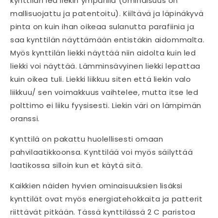
kynttilän led liekin ympärillä (ominaisuus on
mallisuojattu ja patentoitu). Kiiltävä ja läpinäkyvä
pinta on kuin ihan oikeaa sulanutta parafiinia ja
saa kynttilän näyttämään entistäkin aidommalta.
Myös kynttilän liekki näyttää niin aidolta kuin led
liekki voi näyttää. Lämminsävyinen liekki lepattaa
kuin oikea tuli. Liekki liikkuu siten että liekin valo
liikkuu/ sen voimakkuus vaihtelee, mutta itse led
polttimo ei liiku fyysisesti. Liekin väri on lämpimän
oranssi.
Kynttilä on pakattu huolellisesti omaan
pahvilaatikkoonsa. Kynttilää voi myös säilyttää
laatikossa silloin kun et käytä sitä.
Kaikkien näiden hyvien ominaisuuksien lisäksi
kynttilät ovat myös energiatehokkaita ja patterit
riittävät pitkään. Tässä kynttilässä 2 C paristoa