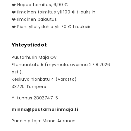
❤️ Nopea toimitus, 6,90 €
❤️ Ilmainen toimitus yli 100 € tilauksiin
❤️ Ilmainen palautus
❤️ Pieni yllätyslahja yli 70 € tilauksiin
Yhteystiedot
Puutarhurin Maja Oy
Etuhaankatu 5 (myymälä, avoinna 27.8.2026
asti).
Keskuvainionkatu 4 (varasto)
33720 Tampere
Y-tunnus 2802747-5
minna@puutarhurinmaja.fi
Puodin pitäjä: Minna Auranen