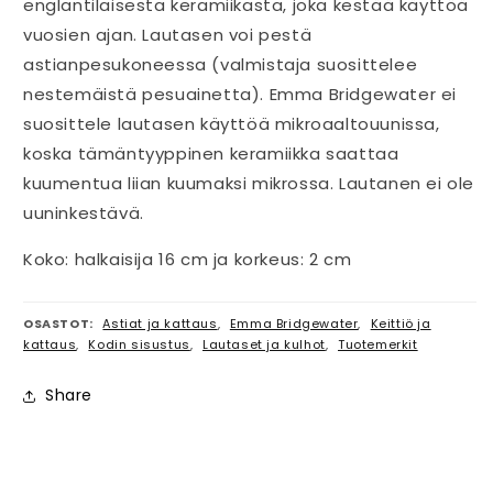
englantilaisesta keramiikasta, joka kestää käyttöä
vuosien ajan. Lautasen voi pestä
astianpesukoneessa (valmistaja suosittelee
nestemäistä pesuainetta). Emma Bridgewater ei
suosittele lautasen käyttöä mikroaaltouunissa,
koska tämäntyyppinen keramiikka saattaa
kuumentua liian kuumaksi mikrossa. Lautanen ei ole
uuninkestävä.
Koko: halkaisija 16 cm ja korkeus: 2 cm
OSASTOT:
Astiat ja kattaus
,
Emma Bridgewater
,
Keittiö ja
kattaus
,
Kodin sisustus
,
Lautaset ja kulhot
,
Tuotemerkit
Share