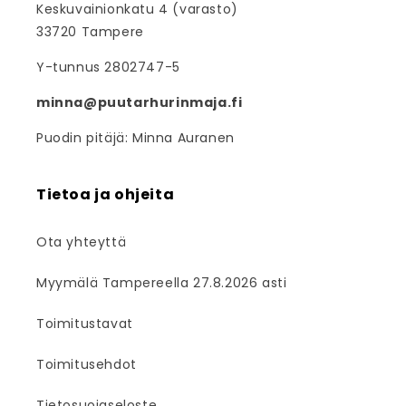
Keskuvainionkatu 4 (varasto)
33720 Tampere
Y-tunnus 2802747-5
minna@puutarhurinmaja.fi
Puodin pitäjä: Minna Auranen
Tietoa ja ohjeita
Ota yhteyttä
Myymälä Tampereella 27.8.2026 asti
Toimitustavat
Toimitusehdot
Tietosuojaseloste