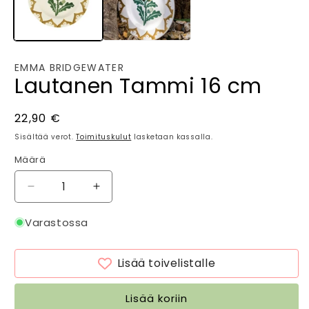
EMMA BRIDGEWATER
Lautanen Tammi 16 cm
Normaalihinta
22,90 €
Sisältää verot.
Toimituskulut
lasketaan kassalla.
Määrä
Määrä
Vähennä
Lisää
tuotteen
tuotteen
Lautanen
Lautanen
Varastossa
Tammi
Tammi
16
16
Lisää toivelistalle
cm
cm
määrää
määrää
Lisää koriin