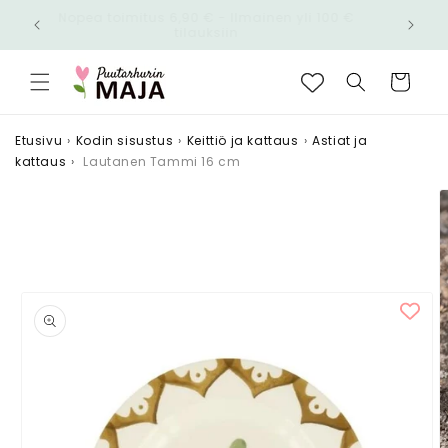
Ohita ja
Nopea toimitus 6,90 € - Ilmainen yli 100 €
siirry
n!
tilauksiin
sisältöön
Ostoskori
Etusivu
›
Kodin sisustus
›
Keittiö ja kattaus
›
Astiat ja
kattaus
›
Lautanen Tammi 16 cm
Siirry
tuotetietoihin