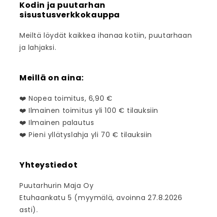
Kodin ja puutarhan
sisustusverkkokauppa
Meiltä löydät kaikkea ihanaa kotiin, puutarhaan
ja lahjaksi.
Meillä on aina:
❤️ Nopea toimitus, 6,90 €
❤️ Ilmainen toimitus yli 100 € tilauksiin
❤️ Ilmainen palautus
❤️ Pieni yllätyslahja yli 70 € tilauksiin
Yhteystiedot
Puutarhurin Maja Oy
Etuhaankatu 5 (myymälä, avoinna 27.8.2026
asti).