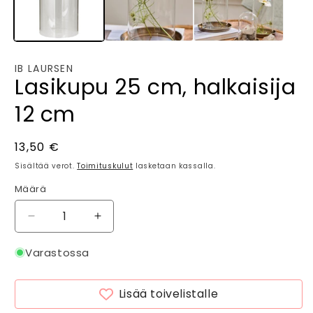
IB LAURSEN
Lasikupu 25 cm, halkaisija
12 cm
Normaalihinta
13,50 €
Sisältää verot.
Toimituskulut
lasketaan kassalla.
Määrä
Määrä
Vähennä
Lisää
tuotteen
tuotteen
Lasikupu
Lasikupu
Varastossa
25
25
cm,
cm,
Lisää toivelistalle
halkaisija
halkaisija
12
12