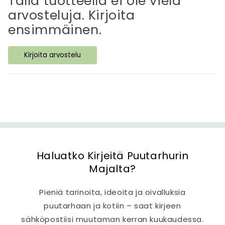
Tällä tuotteella ei ole vielä
ä
arvosteluja. Kirjoita
v
ensimmäinen.
ä
s
Kirjoita arvostelu
i
s
ä
l
t
ö
Haluatko Kirjeitä Puutarhurin
Majalta?
Pieniä tarinoita, ideoita ja oivalluksia
puutarhaan ja kotiin – saat kirjeen
sähköpostiisi muutaman kerran kuukaudessa.