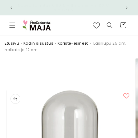
Ohita ja
Nopea toimitus 6,90 € - Ilmainen yli 100 €
siirry
n!
tilauksiin
sisältöön
Ostoskori
Etusivu
›
Kodin sisustus
›
Koriste-esineet
›
Lasikupu 25 cm,
halkaisija 12 cm
Siirry
tuotetietoihin