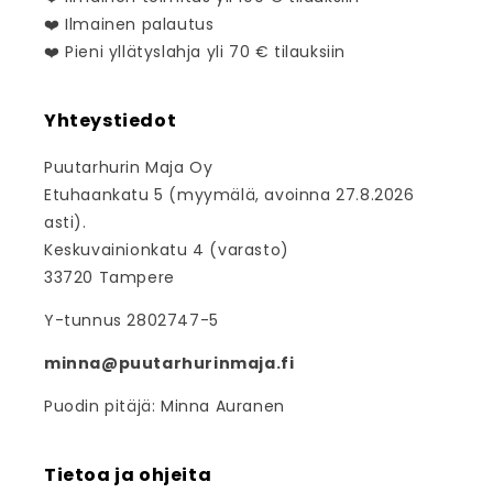
❤️ Ilmainen palautus
❤️ Pieni yllätyslahja yli 70 € tilauksiin
Yhteystiedot
Puutarhurin Maja Oy
Etuhaankatu 5 (myymälä, avoinna 27.8.2026
asti).
Keskuvainionkatu 4 (varasto)
33720 Tampere
Y-tunnus 2802747-5
minna@puutarhurinmaja.fi
Puodin pitäjä: Minna Auranen
Tietoa ja ohjeita