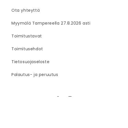
Ota yhteyttä
Myymälä Tampereella 27.8.2026 asti
Toimitustavat
Toimitusehdot
Tietosuojaseloste
Palautus- ja peruutus
Facebook
Instagram
© 2026,
Puutarhurin Maja
Shopify-verkkokaupat