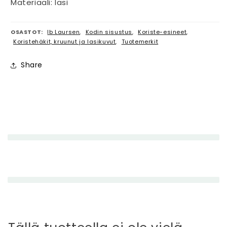
Materiaali: lasi
OSASTOT:
Ib Laursen
,
Kodin sisustus
,
Koriste-esineet
,
Koristehäkit, kruunut ja lasikuvut
,
Tuotemerkit
Share
P
i
e
n
e
n
e
t
t