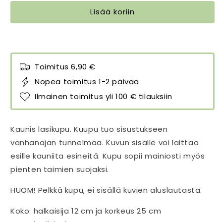
cm
cm
Lisää koriin
määrää
määrää
Toimitus 6,90 €
Nopea toimitus 1-2 päivää
Ilmainen toimitus yli 100 € tilauksiin
Kaunis lasikupu. Kuupu tuo sisustukseen
vanhanajan tunnelmaa. Kuvun sisälle voi laittaa
esille kauniita esineitä. Kupu sopii mainiosti myös
pienten taimien suojaksi.
HUOM! Pelkkä kupu, ei sisällä kuvien aluslautasta.
Koko: halkaisija 12 cm ja korkeus 25 cm