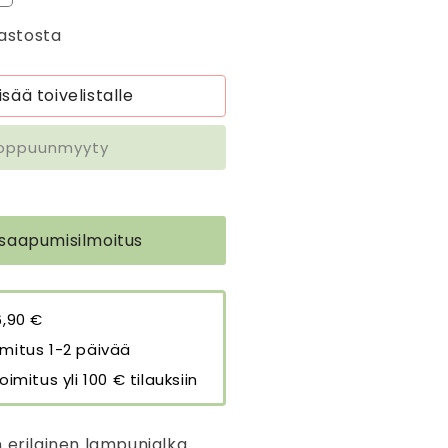
uotteen
astosta
ampunjalka
rava
äärää
isää toivelistalle
oppuunmyyty
 saapumisilmoitus
6,90 €
mitus 1-2 päivää
oimitus yli 100 € tilauksiin
 erilainen lampunjalka.