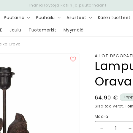
Nopea toimitus 6,90 € - Ilmainen yli 100 € tilauksiin
Puutarha
Puuhailu
Asusteet
Kaikki tuotteet
E
Joulu
Tuotemerkit
Myymälä
lka Orava
A LOT DECORAT
Lampu
Orava
Normaalihin
64,90 €
Lop
Sisältää verot.
Toi
Määrä
Määrä
Vähennä
L