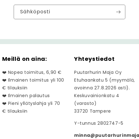
Sähköposti
Meillä on aina:
Yhteystiedot
❤️ Nopea toimitus, 6,90 €
Puutarhurin Maja Oy
❤️ Ilmainen toimitus yli 100
Etuhaankatu 5 (myymälä,
€ tilauksiin
avoinna 27.8.2026 asti).
❤️ Ilmainen palautus
Keskuvainionkatu 4
❤️ Pieni yllätyslahja yli 70
(varasto)
€ tilauksiin
33720 Tampere
Y-tunnus 2802747-5
minna@puutarhurinmaja.