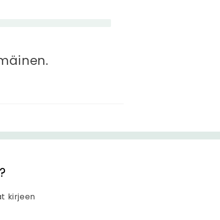
mmäinen.
?
at kirjeen