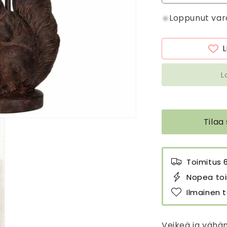
tuotteen
t
Loppunut var
Lampunjalka
L
Orava
O
määrää
m
L
L
Tilaa
Toimitus 
Nopea toi
Ilmainen t
Veikeä ja vähän