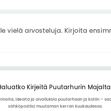
ole vielä arvosteluja. Kirjoita ensi
Haluatko Kirjeitä Puutarhurin Majalta
rinoita, ideoita ja oivalluksia puutarhaan ja kotiin – sa
sähköpostiisi muutaman kerran kuukaudessa.