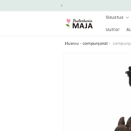
Ohita ja
siirry
sisältöön
Sisustus
Uutta!
AL
Etusivu
›
Lampunjalat
›
Lampunja
Siirry
tuotetietoihin