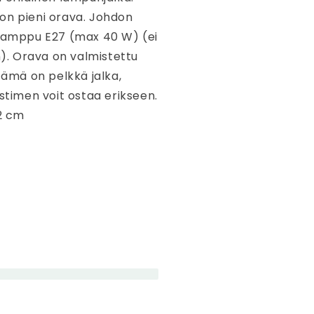
on pieni orava. Johdon
 Lamppu E27 (max 40 W) (ei
in). Orava on valmistettu
 Tämä on pelkkä jalka,
ostimen voit ostaa erikseen.
12 cm