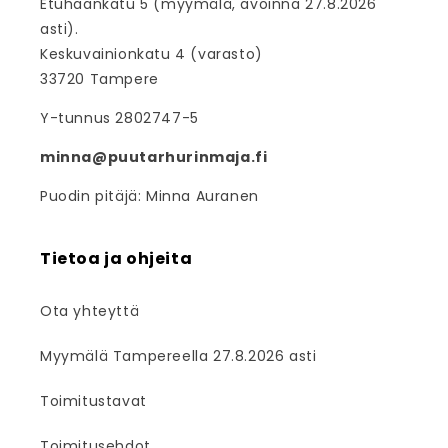
Etuhaankatu 5 (myymälä, avoinna 27.8.2026
asti).
Keskuvainionkatu 4 (varasto)
33720 Tampere
Y-tunnus 2802747-5
minna@puutarhurinmaja.fi
Puodin pitäjä: Minna Auranen
Tietoa ja ohjeita
Ota yhteyttä
Myymälä Tampereella 27.8.2026 asti
Toimitustavat
Toimitusehdot