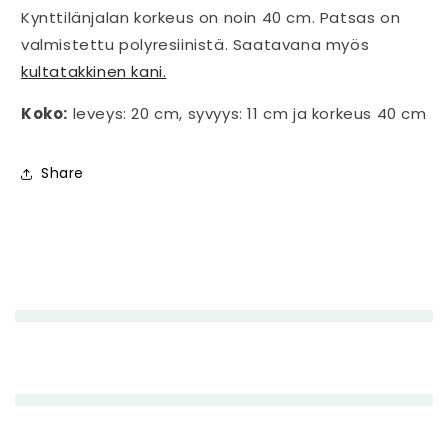
Kynttilänjalan korkeus on noin 40 cm. Patsas on
valmistettu polyresiinistä. Saatavana myös
kultatakkinen kani.
Koko:
leveys: 20 cm, syvyys: 11 cm ja korkeus 40 cm
Share
P
i
e
n
e
n
e