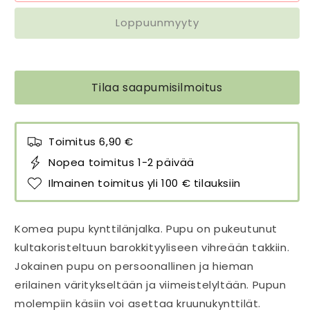
määrää
määrää
Loppuunmyyty
Tilaa saapumisilmoitus
Toimitus 6,90 €
Nopea toimitus 1-2 päivää
Ilmainen toimitus yli 100 € tilauksiin
Komea pupu kynttilänjalka. Pupu on pukeutunut
kultakoristeltuun barokkityyliseen vihreään takkiin.
Jokainen pupu on persoonallinen ja hieman
erilainen väritykseltään ja viimeistelyltään. Pupun
molempiin käsiin voi asettaa kruunukynttilät.