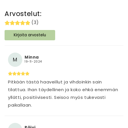
t
t
Arvostelut:
ä
(3)
v
ä
Kirjoita arvostelu
s
i
s
Minna
M
ä
19-11-2024
l
t
Pitkään tästä haaveillut ja vihdoinkin sain
ö
tilattua. Ihan täydellinen ja koko ehkä enemmän
yllätti, positiivisesti. Seisoo myös tukevasti
paikallaan.
Päivi