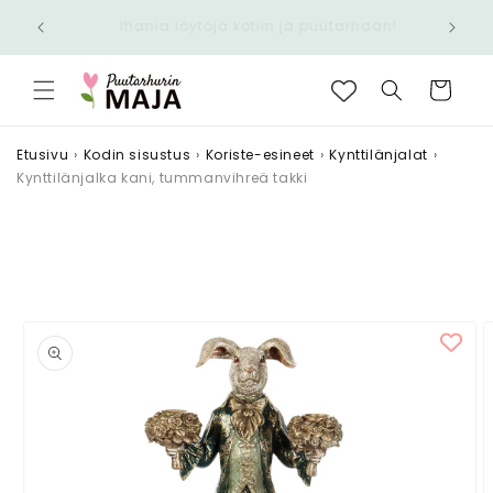
Ohita ja
Nopea toimitus 6,90 € - Ilmainen yli 100 €
siirry
n!
tilauksiin
sisältöön
Ostoskori
Etusivu
›
Kodin sisustus
›
Koriste-esineet
›
Kynttilänjalat
›
Kynttilänjalka kani, tummanvihreä takki
Siirry
tuotetietoihin