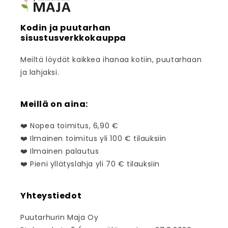
Kodin ja puutarhan
sisustusverkkokauppa
Meiltä löydät kaikkea ihanaa kotiin, puutarhaan
ja lahjaksi.
Meillä on aina:
❤️ Nopea toimitus, 6,90 €
❤️ Ilmainen toimitus yli 100 € tilauksiin
❤️ Ilmainen palautus
❤️ Pieni yllätyslahja yli 70 € tilauksiin
Yhteystiedot
Puutarhurin Maja Oy