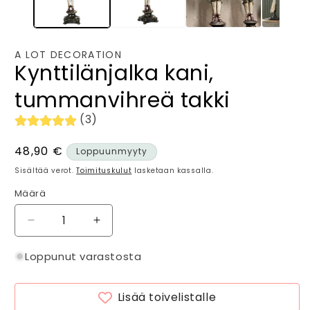
A LOT DECORATION
Kynttilänjalka kani,
tummanvihreä takki
(3)
Normaalihinta
48,90 €
Loppuunmyyty
Sisältää verot.
Toimituskulut
lasketaan kassalla.
Määrä
Määrä
Vähennä
Lisää
tuotteen
tuotteen
Kynttilänjalka
Kynttilänjalka
Loppunut varastosta
kani,
kani,
tummanvihreä
tummanvihreä
Lisää toivelistalle
takki
takki