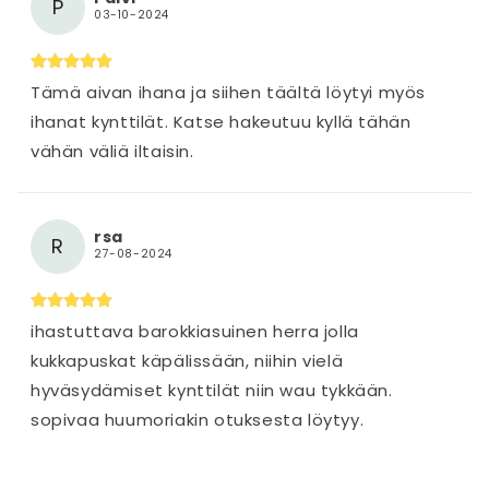
P
03-10-2024
Tämä aivan ihana ja siihen täältä löytyi myös
ihanat kynttilät. Katse hakeutuu kyllä tähän
vähän väliä iltaisin.
rsa
R
27-08-2024
ihastuttava barokkiasuinen herra jolla
kukkapuskat käpälissään, niihin vielä
hyväsydämiset kynttilät niin wau tykkään.
sopivaa huumoriakin otuksesta löytyy.