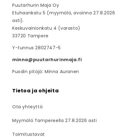
Puutarhurin Maja Oy
Etuhaankatu 5 (myymälä, avoinna 27.8.2026
asti).
Keskuvainionkatu 4 (varasto)
33720 Tampere
Y-tunnus 2802747-5
minna@puutarhurinmaja.fi
Puodin pitäjä: Minna Auranen
Tietoa ja ohjeita
Ota yhteyttä
Myymälä Tampereella 27.8.2026 asti
Toimitustavat