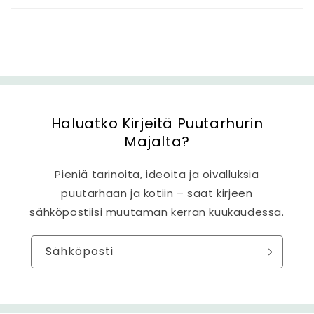
t
ö
Haluatko Kirjeitä Puutarhurin
Majalta?
Pieniä tarinoita, ideoita ja oivalluksia
puutarhaan ja kotiin – saat kirjeen
sähköpostiisi muutaman kerran kuukaudessa.
Sähköposti