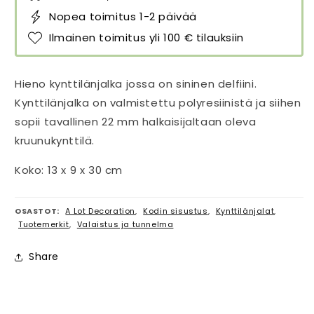
Nopea toimitus 1-2 päivää
Ilmainen toimitus yli 100 € tilauksiin
Hieno kynttilänjalka jossa on sininen delfiini.
Kynttilänjalka on valmistettu polyresiinistä ja siihen
sopii tavallinen 22 mm halkaisijaltaan oleva
kruunukynttilä.
Koko: 13 x 9 x 30 cm
OSASTOT:
A Lot Decoration
,
Kodin sisustus
,
Kynttilänjalat
,
Tuotemerkit
,
Valaistus ja tunnelma
Share