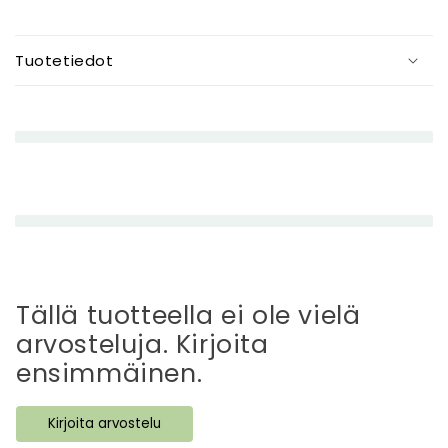
P
i
Tuotetiedot
e
n
e
n
e
t
t
ä
v
ä
Tällä tuotteella ei ole vielä
s
arvosteluja. Kirjoita
i
ensimmäinen.
s
ä
Kirjoita arvostelu
l