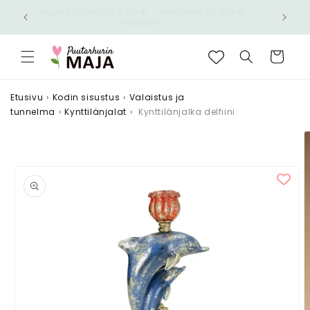
Ohita ja
Nopea toimitus 6,90 € - Ilmainen yli 100 €
siirry
n!
tilauksiin
sisältöön
Ostoskori
Etusivu
›
Kodin sisustus
›
Valaistus ja
tunnelma
›
Kynttilänjalat
›
Kynttilänjalka delfiini
Siirry
tuotetietoihin