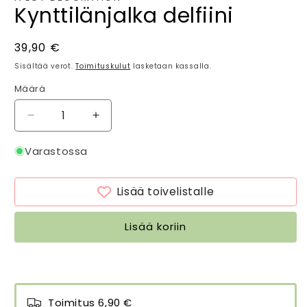
Kynttilänjalka delfiini
Normaalihinta
39,90 €
Sisältää verot.
Toimituskulut
lasketaan kassalla.
Määrä
Määrä
Vähennä
Lisää
tuotteen
tuotteen
Kynttilänjalka
Kynttilänjalka
Varastossa
delfiini
delfiini
määrää
määrää
Lisää toivelistalle
Lisää koriin
Toimitus 6,90 €