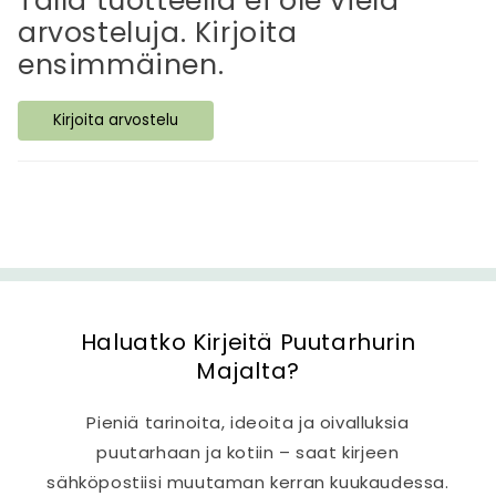
Tällä tuotteella ei ole vielä
ä
arvosteluja. Kirjoita
v
ensimmäinen.
ä
s
Kirjoita arvostelu
i
s
ä
l
t
ö
Haluatko Kirjeitä Puutarhurin
Majalta?
Pieniä tarinoita, ideoita ja oivalluksia
puutarhaan ja kotiin – saat kirjeen
sähköpostiisi muutaman kerran kuukaudessa.