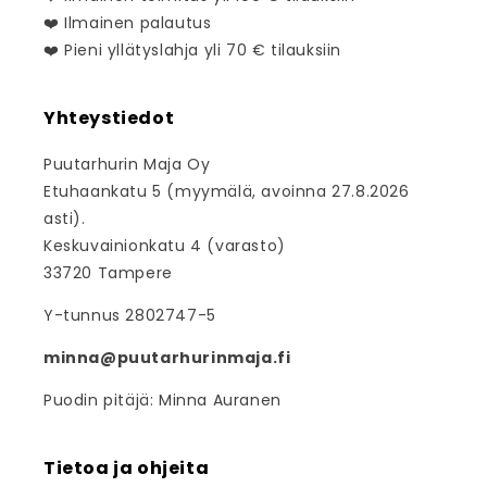
❤️ Ilmainen palautus
❤️ Pieni yllätyslahja yli 70 € tilauksiin
Yhteystiedot
Puutarhurin Maja Oy
Etuhaankatu 5 (myymälä, avoinna 27.8.2026
asti).
Keskuvainionkatu 4 (varasto)
33720 Tampere
Y-tunnus 2802747-5
minna@puutarhurinmaja.fi
Puodin pitäjä: Minna Auranen
Tietoa ja ohjeita