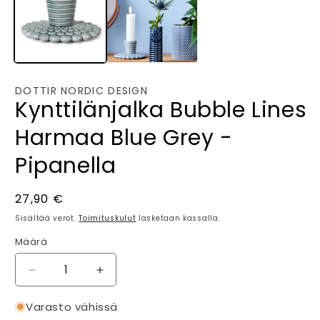
i
DOTTIR NORDIC DESIGN
Kynttilänjalka Bubble Lines
Harmaa Blue Grey -
Pipanella
Normaalihinta
27,90 €
Sisältää verot.
Toimituskulut
lasketaan kassalla.
Määrä
Määrä
Vähennä
Lisää
tuotteen
tuotteen
Kynttilänjalka
Kynttilänjalka
Varasto vähissä