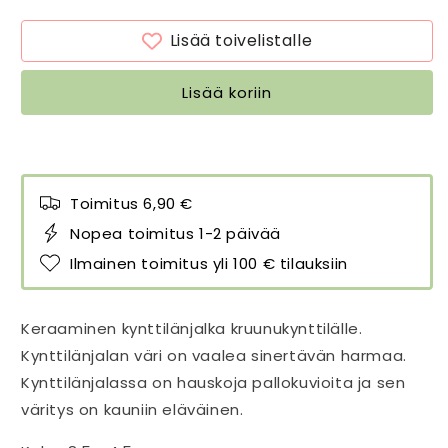
Bubble
Bubble
Lines
Lines
Lisää toivelistalle
Harmaa
Harmaa
Blue
Blue
Grey
Grey
Lisää koriin
-
-
Pipanella
Pipanella
määrää
määrää
Toimitus 6,90 €
Nopea toimitus 1-2 päivää
Ilmainen toimitus yli 100 € tilauksiin
Keraaminen kynttilänjalka kruunukynttilälle.
Kynttilänjalan väri on vaalea sinertävän harmaa.
Kynttilänjalassa on hauskoja pallokuvioita ja sen
väritys on kauniin eläväinen.