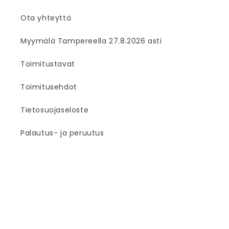
Ota yhteyttä
Myymälä Tampereella 27.8.2026 asti
Toimitustavat
Toimitusehdot
Tietosuojaseloste
Palautus- ja peruutus
Facebook
Instagram
© 2026,
Puutarhurin Maja
Shopify-verkkokaupat