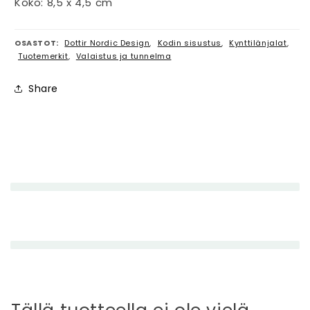
Koko: 8,5 x 4,5 cm
OSASTOT:
Dottir Nordic Design
,
Kodin sisustus
,
Kynttilänjalat
,
Tuotemerkit
,
Valaistus ja tunnelma
Share
P
i
e
n
e
n
e
t
t