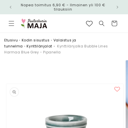
Ohita ja
Nopea toimitus 6,90 € - Ilmainen yli 100 €
siirry
n!
tilauksiin
sisältöön
Ostoskori
Etusivu
›
Kodin sisustus
›
Valaistus ja
tunnelma
›
Kynttilänjalat
›
Kynttilänjalka Bubble Lines
Harmaa Blue Grey - Pipanella
Siirry
tuotetietoihin