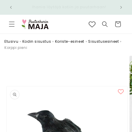
Ohita ja
Nopea toimitus 6,90 € - Ilmainen yli 100 €
siirry
tilauksiin
sisältöön
Ostoskori
Etusivu
›
Kodin sisustus
›
Koriste-esineet
›
Sisustusesineet
›
Korppi pieni
Siirry
tuotetietoihin