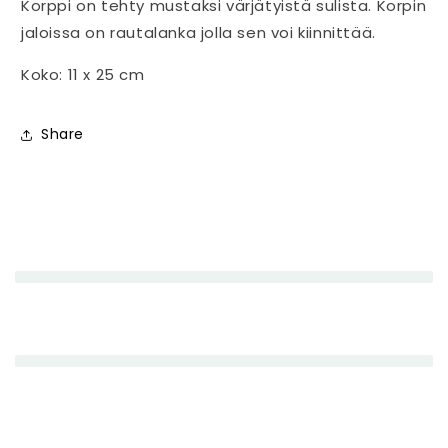
Korppi on tehty mustaksi värjätyistä sulista. Korpin
jaloissa on rautalanka jolla sen voi kiinnittää.
Koko: 11 x 25 cm
Share
P
i
e
n
e
n
e
t
t