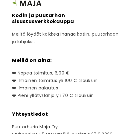
Kodin ja puutarhan
sisustusverkkokauppa
Meiltä löydät kaikkea ihanaa kotiin, puutarhaan
ja lahjaksi.
Meillä on aina:
❤️ Nopea toimitus, 6,90 €
❤️ Ilmainen toimitus yli 100 € tilauksiin
❤️ Ilmainen palautus
❤️ Pieni yllätyslahja yli 70 € tilauksiin
Yhteystiedot
Puutarhurin Maja Oy