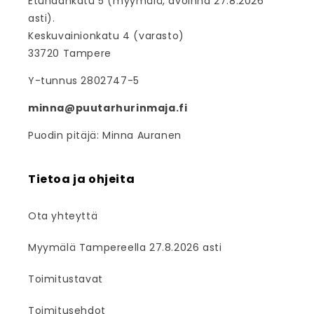
Etuhaankatu 5 (myymälä, avoinna 27.8.2026
asti).
Keskuvainionkatu 4 (varasto)
33720 Tampere
Y-tunnus 2802747-5
minna@puutarhurinmaja.fi
Puodin pitäjä: Minna Auranen
Tietoa ja ohjeita
Ota yhteyttä
Myymälä Tampereella 27.8.2026 asti
Toimitustavat
Toimitusehdot