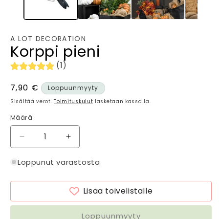
A LOT DECORATION
Korppi pieni
(1)
Normaalihinta
7,90 €
Loppuunmyyty
Sisältää verot.
Toimituskulut
lasketaan kassalla.
Määrä
Määrä
Vähennä
Lisää
tuotteen
tuotteen
Korppi
Korppi
Loppunut varastosta
pieni
pieni
määrää
määrää
Lisää toivelistalle
Loppuunmyyty