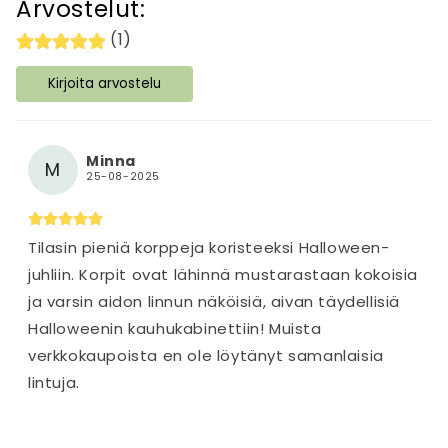
Arvostelut:
ä
(1)
v
ä
Kirjoita arvostelu
s
i
s
Minna
M
ä
25-08-2025
l
t
Tilasin pieniä korppeja koristeeksi Halloween-
ö
juhliin. Korpit ovat lähinnä mustarastaan kokoisia
ja varsin aidon linnun näköisiä, aivan täydellisiä
Halloweenin kauhukabinettiin! Muista
verkkokaupoista en ole löytänyt samanlaisia
lintuja.