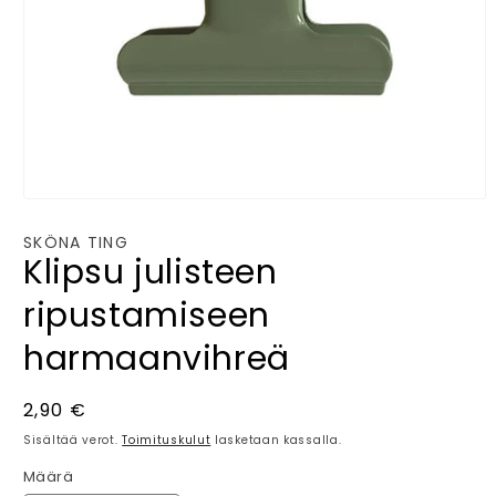
Avaa
aineisto
1
SKÖNA TING
modaalisessa
Klipsu julisteen
ikkunassa
ripustamiseen
harmaanvihreä
Normaalihinta
2,90 €
Sisältää verot.
Toimituskulut
lasketaan kassalla.
Määrä
Määrä