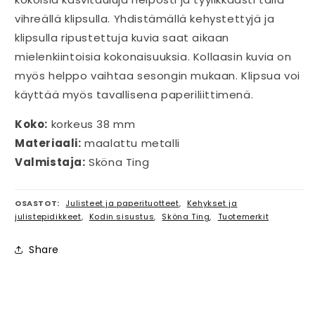
vihreällä klipsulla. Yhdistämällä kehystettyjä ja
klipsulla ripustettuja kuvia saat aikaan
mielenkiintoisia kokonaisuuksia. Kollaasin kuvia on
myös helppo vaihtaa sesongin mukaan. Klipsua voi
käyttää myös tavallisena paperiliittimenä.
Koko:
korkeus 38 mm
Materiaali:
maalattu metalli
Valmistaja:
Sköna Ting
OSASTOT:
Julisteet ja paperituotteet
,
Kehykset ja
julistepidikkeet
,
Kodin sisustus
,
Sköna Ting
,
Tuotemerkit
Share