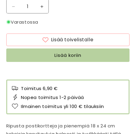
Vähennä
Lisää
tuotteen
tuotteen
Klipsu
Klipsu
Varastossa
julisteen
julisteen
ripustamiseen
ripustamiseen
Lisää toivelistalle
harmaanvihreä
harmaanvihreä
määrää
määrää
Lisää koriin
Toimitus 6,90 €
Nopea toimitus 1-2 päivää
Ilmainen toimitus yli 100 € tilauksiin
Ripusta postikortteja ja pienempiä 18 x 24 cm
kokoisia kasvitauluja helposti ja tyylikkäästi tällä