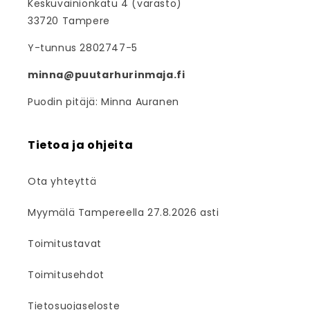
Keskuvainionkatu 4 (varasto)
33720 Tampere
Y-tunnus 2802747-5
minna@puutarhurinmaja.fi
Puodin pitäjä: Minna Auranen
Tietoa ja ohjeita
Ota yhteyttä
Myymälä Tampereella 27.8.2026 asti
Toimitustavat
Toimitusehdot
Tietosuojaseloste