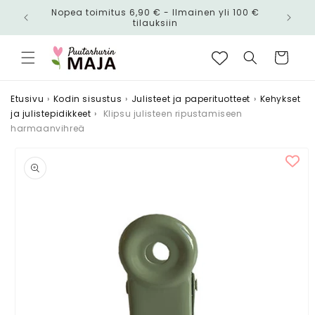
Ohita ja
Nopea toimitus 6,90 € - Ilmainen yli 100 €
siirry
n!
tilauksiin
sisältöön
Ostoskori
Etusivu
›
Kodin sisustus
›
Julisteet ja paperituotteet
›
Kehykset
ja julistepidikkeet
›
Klipsu julisteen ripustamiseen
harmaanvihreä
Siirry
tuotetietoihin