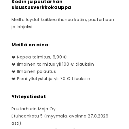
Kodin ja puutarhan
sisustusverkkokauppa
Meiltä löydät kaikkea ihanaa kotiin, puutarhaan
ja lahjaksi.
Meillä on aina:
❤️ Nopea toimitus, 6,90 €
❤️ Ilmainen toimitus yli 100 € tilauksiin
❤️ Ilmainen palautus
❤️ Pieni yllätyslahja yli 70 € tilauksiin
Yhteystiedot
Puutarhurin Maja Oy
Etuhaankatu 5 (myymälä, avoinna 27.8.2026
asti).