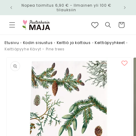
Ohita ja
Nopea toimitus 6,90 € - Ilmainen yli 100 €
siirry
n!
tilauksiin
sisältöön
Ostoskori
Etusivu
›
Kodin sisustus
›
Keittiö ja kattaus
›
Keittiöpyyhkeet
›
Keittiöpyyhe Kävyt - Pine trees
Siirry
tuotetietoihin