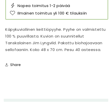
Nopea toimitus 1-2 päivää
Ilmainen toimitus yli 100 € tilauksiin
Käpykuviollinen keittiöpyyhe. Pyyhe on valmistettu
100 % puuvillasta. Kuvion on suunnitellut
Tanskalainen Jim Lyngvild. Pakattu biohajoavaan
sellofaaniin. Koko 48 x 70 cm. Pesu 40 asteessa.
Share
P
i
e
n