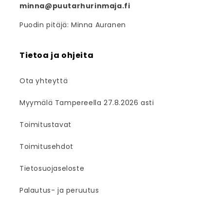
minna@puutarhurinmaja.fi
Puodin pitäjä: Minna Auranen
Tietoa ja ohjeita
Ota yhteyttä
Myymälä Tampereella 27.8.2026 asti
Toimitustavat
Toimitusehdot
Tietosuojaseloste
Palautus- ja peruutus