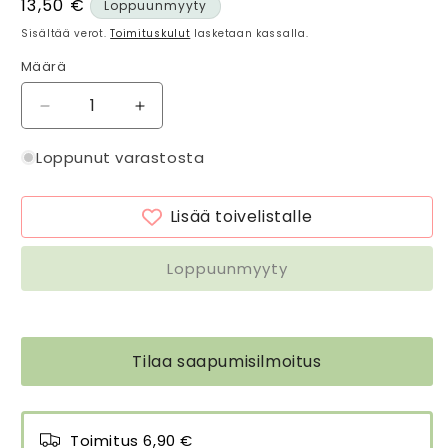
Normaalihinta
13,50 €
Loppuunmyyty
Sisältää verot.
Toimituskulut
lasketaan kassalla.
Määrä
Määrä
Vähennä
Lisää
tuotteen
tuotteen
Keittiöpyyhe
Keittiöpyyhe
Loppunut varastosta
Kävyt
Kävyt
-
-
Lisää toivelistalle
Pine
Pine
trees
trees
määrää
määrää
Loppuunmyyty
Tilaa saapumisilmoitus
Toimitus 6,90 €