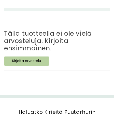
e
n
e
t
t
Tällä tuotteella ei ole vielä
ä
arvosteluja. Kirjoita
v
ensimmäinen.
ä
s
Kirjoita arvostelu
i
s
ä
l
t
ö
Haluatko Kirjeitä Puutarhurin