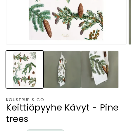
Avaa
A
aineisto
a
1
2
modaalisessa
m
ikkunassa
i
KOUSTRUP & CO
Keittiöpyyhe Kävyt - Pine
trees