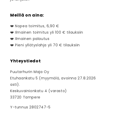
Meillä on aina:
❤️ Nopea toimitus, 6,90 €
❤️ Ilmainen toimitus yli 100 € tilauksiin
❤️ Ilmainen palautus
❤️ Pieni yllätyslahja yli 70 € tilauksiin
Yhteystiedot
Puutarhurin Maja Oy
Etuhaankatu 5 (myymälä, avoinna 27.8.2026
asti).
Keskuvainionkatu 4 (varasto)
33720 Tampere
Y-tunnus 2802747-5