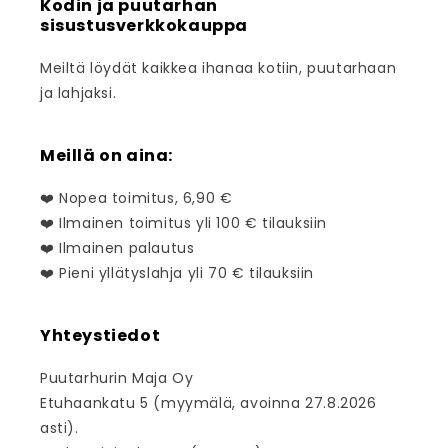
Kodin ja puutarhan
sisustusverkkokauppa
Meiltä löydät kaikkea ihanaa kotiin, puutarhaan
ja lahjaksi.
Meillä on aina:
❤️ Nopea toimitus, 6,90 €
❤️ Ilmainen toimitus yli 100 € tilauksiin
❤️ Ilmainen palautus
❤️ Pieni yllätyslahja yli 70 € tilauksiin
Yhteystiedot
Puutarhurin Maja Oy
Etuhaankatu 5 (myymälä, avoinna 27.8.2026
asti).