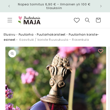
Ohita ja
Nopea toimitus 6,90 € - Ilmainen yli 100 €
siirry
n!
tilauksiin
sisältöön
Ostoskori
Etusivu
›
Puutarha
›
Puutarhakoristeet
›
Puutarhan koriste-
esineet
›
Kasvituki / koriste Ruusukuula - Rosenkula
Siirry
tuotetietoihin