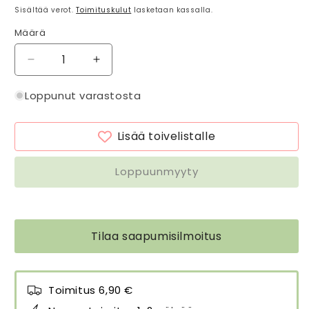
Sisältää verot.
Toimituskulut
lasketaan kassalla.
Määrä
Määrä
Vähennä
Lisää
tuotteen
tuotteen
Kasvituki
Kasvituki
Loppunut varastosta
/
/
koriste
koriste
Lisää toivelistalle
Ruusukuula
Ruusukuula
-
-
Rosenkula
Rosenkula
Loppuunmyyty
määrää
määrää
Tilaa saapumisilmoitus
Toimitus 6,90 €