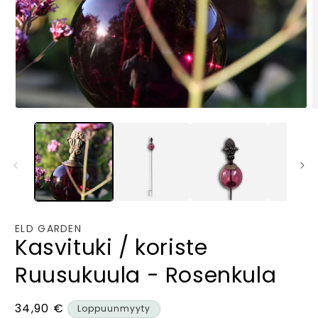
Avaa
A
aineisto
a
1
2
modaalisessa
m
ikkunassa
i
ELD GARDEN
Kasvituki / koriste
Ruusukuula - Rosenkula
Normaalihinta
34,90 €
Loppuunmyyty