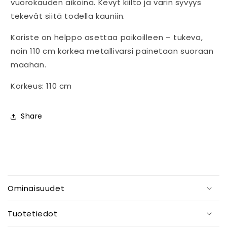
vuorokauden aikoina. Kevyt kiilto ja värin syvyys
tekevät siitä todella kauniin.
Koriste on helppo asettaa paikoilleen – tukeva,
noin 110 cm korkea metallivarsi painetaan suoraan
maahan.
Korkeus: 110 cm
Share
P
i
Ominaisuudet
e
n
Tuotetiedot
e