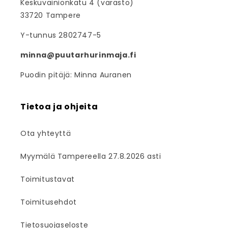
Keskuvainionkatu 4 (varasto)
33720 Tampere
Y-tunnus 2802747-5
minna@puutarhurinmaja.fi
Puodin pitäjä: Minna Auranen
Tietoa ja ohjeita
Ota yhteyttä
Myymälä Tampereella 27.8.2026 asti
Toimitustavat
Toimitusehdot
Tietosuojaseloste