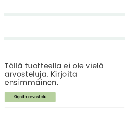
n
e
t
t
ä
v
ä
s
i
Tällä tuotteella ei ole vielä
s
arvosteluja. Kirjoita
ä
ensimmäinen.
l
t
Kirjoita arvostelu
ö