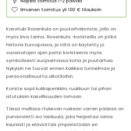
Nopea toimitus 1-2 päivää
Ilmainen toimitus yli 100 € tilauksiin
Kasvituki Rosenkula on puutarhakoriste, jolla on
myös kiva tarina. Rosenkula -koristeilla on pitkä
historia Euroopassa, ja niitä on käytetty jo
vuosisatojen ajan paitsi koristeena myös
symbolisesti suojaamassa kotia ja puutarhaa.
Nykyisin ne tuovat ennen kaikkea tunnelmaa ja
persoonallisuutta ulkotiloihin.
Koriste sopii kukkapenkkiin, ruukkuun tai pihan
istutuksiin kasvillisuuden lomaan.
Tässä mallissa rtukevan ruskean varren päässä on
punavioletti iso lasikuula, joka heijastaa valoa
kauniisti ja elävöittää ympäristöään eri