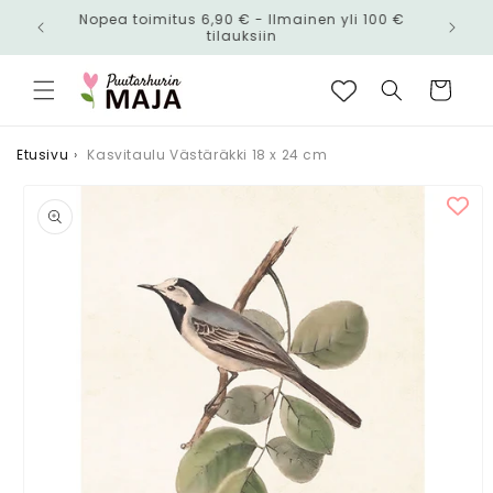
Ohita ja
Nopea toimitus 6,90 € - Ilmainen yli 100 €
siirry
n!
tilauksiin
sisältöön
Ostoskori
Etusivu
›
Kasvitaulu Västäräkki 18 x 24 cm
Siirry
tuotetietoihin