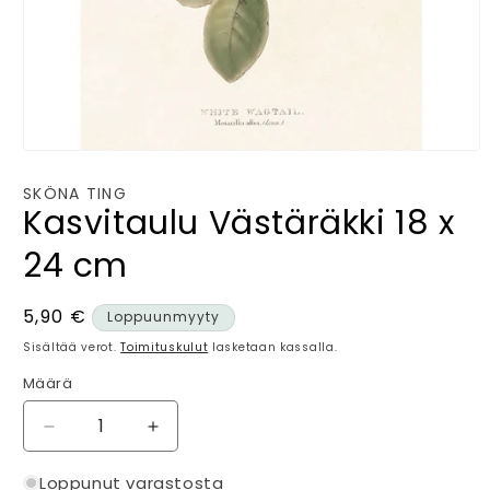
Avaa
aineisto
1
SKÖNA TING
modaalisessa
Kasvitaulu Västäräkki 18 x
ikkunassa
24 cm
Normaalihinta
5,90 €
Loppuunmyyty
Sisältää verot.
Toimituskulut
lasketaan kassalla.
Määrä
Määrä
Vähennä
Lisää
tuotteen
tuotteen
Kasvitaulu
Kasvitaulu
Loppunut varastosta