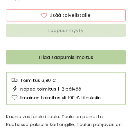
Västäräkki
Västäräkki
18
18
Lisää toivelistalle
x
x
24
24
cm
cm
Loppuunmyyty
määrää
määrää
Tilaa saapumisilmoitus
Toimitus 6,90 €
Nopea toimitus 1-2 päivää
Ilmainen toimitus yli 100 € tilauksiin
Kaunis västäräkki taulu. Taulu on painettu
Ruotsissa paksulle kartongille. Taulun pohjaväri on