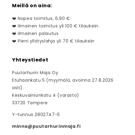
Meillä on aina:
❤️ Nopea toimitus, 6,90 €
❤️ Ilmainen toimitus yli 100 € tilauksiin
❤️ Ilmainen palautus
❤️ Pieni yllätyslahja yli 70 € tilauksiin
Yhteystiedot
Puutarhurin Maja Oy
Etuhaankatu 5 (myymälä, avoinna 27.8.2026
asti).
Keskuvainionkatu 4 (varasto)
33720 Tampere
Y-tunnus 2802747-5
minna@puutarhurinmaja.fi