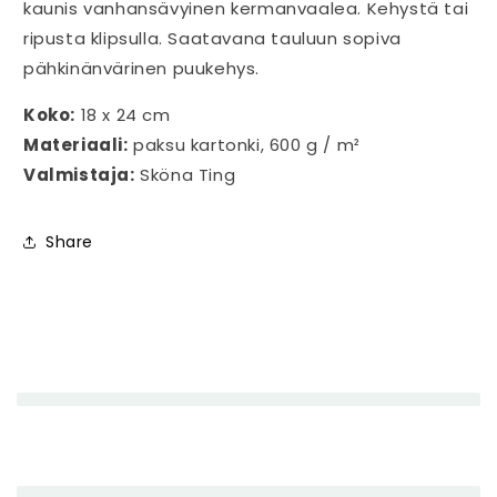
kaunis vanhansävyinen kermanvaalea. Kehystä tai
ripusta klipsulla. Saatavana tauluun sopiva
pähkinänvärinen puukehys.
Koko:
18 x 24 cm
Materiaali:
paksu kartonki, 600 g / m²
Valmistaja:
Sköna Ting
Share
P
i
e
n
e