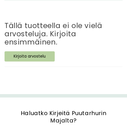
n
e
t
t
Tällä tuotteella ei ole vielä
ä
arvosteluja. Kirjoita
v
ensimmäinen.
ä
s
Kirjoita arvostelu
i
s
ä
l
t
ö
Haluatko Kirjeitä Puutarhurin
Majalta?