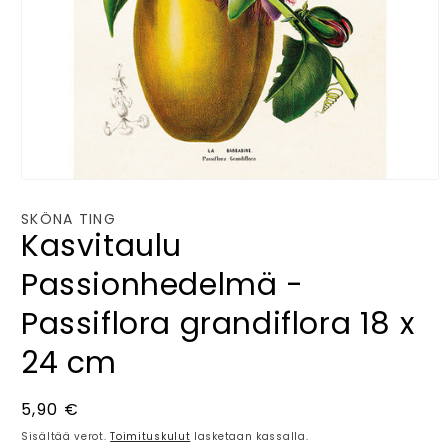
Avaa
aineisto
1
SKÖNA TING
modaalisessa
Kasvitaulu
ikkunassa
Passionhedelmä -
Passiflora grandiflora 18 x
24 cm
Normaalihinta
5,90 €
Sisältää verot.
Toimituskulut
lasketaan kassalla.