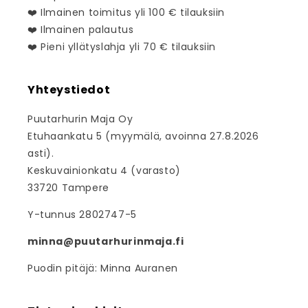
❤️ Ilmainen toimitus yli 100 € tilauksiin
❤️ Ilmainen palautus
❤️ Pieni yllätyslahja yli 70 € tilauksiin
Yhteystiedot
Puutarhurin Maja Oy
Etuhaankatu 5 (myymälä, avoinna 27.8.2026
asti).
Keskuvainionkatu 4 (varasto)
33720 Tampere
Y-tunnus 2802747-5
minna@puutarhurinmaja.fi
Puodin pitäjä: Minna Auranen