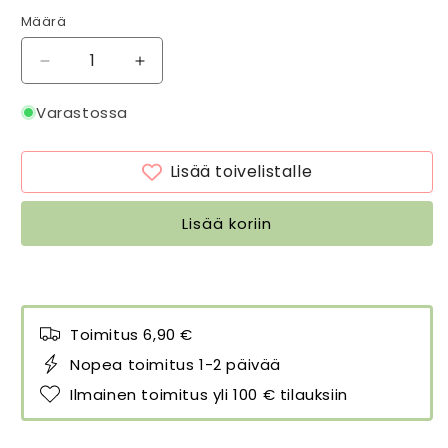
Määrä
Määrä
Vähennä
Lisää
tuotteen
tuotteen
Kasvitaulu
Kasvitaulu
Varastossa
Passionhedelmä
Passionhedelmä
-
-
Lisää toivelistalle
Passiflora
Passiflora
grandiflora
grandiflora
18
18
Lisää koriin
x
x
24
24
cm
cm
määrää
määrää
Toimitus 6,90 €
Nopea toimitus 1-2 päivää
Ilmainen toimitus yli 100 € tilauksiin