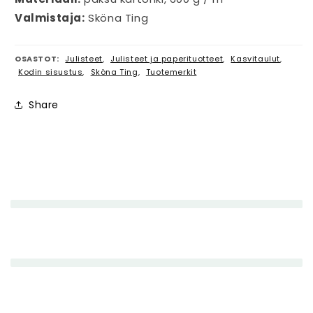
Valmistaja:
Sköna Ting
OSASTOT:
Julisteet
,
Julisteet ja paperituotteet
,
Kasvitaulut
,
Kodin sisustus
,
Sköna Ting
,
Tuotemerkit
Share
P
i
e
n
e
n
e
t