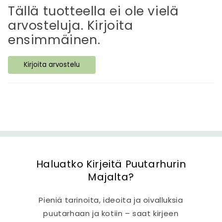
t
Tällä tuotteella ei ole vielä
ä
arvosteluja. Kirjoita
v
ensimmäinen.
ä
s
Kirjoita arvostelu
i
s
ä
l
t
ö
Haluatko Kirjeitä Puutarhurin
Majalta?
Pieniä tarinoita, ideoita ja oivalluksia
puutarhaan ja kotiin – saat kirjeen