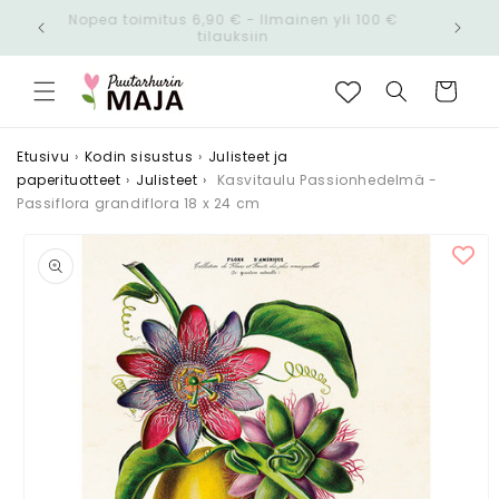
Ohita ja
Nopea toimitus 6,90 € - Ilmainen yli 100 €
siirry
n!
tilauksiin
sisältöön
Ostoskori
Etusivu
›
Kodin sisustus
›
Julisteet ja
paperituotteet
›
Julisteet
›
Kasvitaulu Passionhedelmä -
Passiflora grandiflora 18 x 24 cm
Siirry
tuotetietoihin