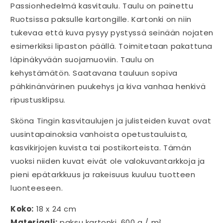
Passionhedelmä kasvitaulu. Taulu on painettu
Ruotsissa paksulle kartongille. Kartonki on niin
tukevaa että kuva pysyy pystyssä seinään nojaten
esimerkiksi lipaston päällä. Toimitetaan pakattuna
läpinäkyvään suojamuoviin. Taulu on
kehystämätön. Saatavana tauluun sopiva
pähkinänvärinen puukehys ja kiva vanhaa henkivä
ripustusklipsu.
Sköna Tingin kasvitaulujen ja julisteiden kuvat ovat
uusintapainoksia vanhoista opetustauluista,
kasvikirjojen kuvista tai postikorteista. Tämän
vuoksi niiden kuvat eivät ole valokuvantarkkoja ja
pieni epätarkkuus ja rakeisuus kuuluu tuotteen
luonteeseen.
Koko:
18 x 24 cm
Materiaali:
paksu kartonki, 600 g / m²