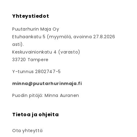
Yhteystiedot
Puutarhurin Maja Oy
Etuhaankatu 5 (myymälä, avoinna 27.8.2026
asti).
Keskuvainionkatu 4 (varasto)
33720 Tampere
Y-tunnus 2802747-5
minna@puutarhurinmaja.fi
Puodin pitäjä: Minna Auranen
Tietoa ja ohjeita
Ota yhteyttä