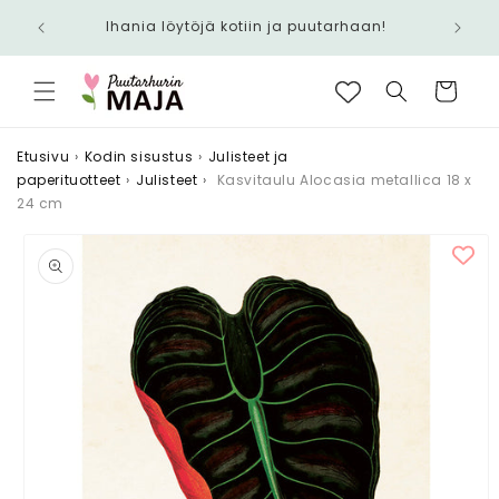
Ohita ja
Nopea toimitus 6,90 € - Ilmainen yli 100 €
siirry
tilauksiin
sisältöön
Ostoskori
Etusivu
›
Kodin sisustus
›
Julisteet ja
paperituotteet
›
Julisteet
›
Kasvitaulu Alocasia metallica 18 x
24 cm
Siirry
tuotetietoihin