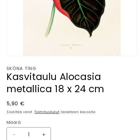
Avaa
aineisto
1
SKÖNA TING
modaalisessa
Kasvitaulu Alocasia
ikkunassa
metallica 18 x 24 cm
Normaalihinta
5,90 €
Sisältää verot.
Toimituskulut
lasketaan kassalla.
Määrä
Määrä
Vähennä
Lisää