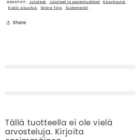
OSASTOT:
Julisteet
,
Julisteet ja paperituotteet
,
Kasvitaulut
,
Kodin sisustus
,
Sköna Ting
,
Tuotemerkit
Share
P
i
e
n
e
n
e
t
t
Tällä tuotteella ei ole vielä
ä
arvosteluja. Kirjoita
v