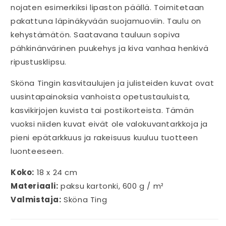
nojaten esimerkiksi lipaston päällä. Toimitetaan
pakattuna läpinäkyvään suojamuoviin. Taulu on
kehystämätön. Saatavana tauluun sopiva
pähkinänvärinen puukehys ja kiva vanhaa henkivä
ripustusklipsu.
Sköna Tingin kasvitaulujen ja julisteiden kuvat ovat
uusintapainoksia vanhoista opetustauluista,
kasvikirjojen kuvista tai postikorteista. Tämän
vuoksi niiden kuvat eivät ole valokuvantarkkoja ja
pieni epätarkkuus ja rakeisuus kuuluu tuotteen
luonteeseen.
Koko:
18 x 24 cm
Materiaali:
paksu kartonki, 600 g / m²
Valmistaja:
Sköna Ting