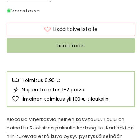
tuotteen
tuotteen
Kasvitaulu
Kasvitaulu
Varastossa
Alocasia
Alocasia
metallica
metallica
Lisää toivelistalle
18
18
x
x
24
24
Lisää koriin
cm
cm
määrää
määrää
Toimitus 6,90 €
Nopea toimitus 1-2 päivää
Ilmainen toimitus yli 100 € tilauksiin
Alocasia viherkasviaiheinen kasvitaulu. Taulu on
painettu Ruotsissa paksulle kartongille. Kartonki on
niin tukevaa että kuva pysyy pystyssä seinään