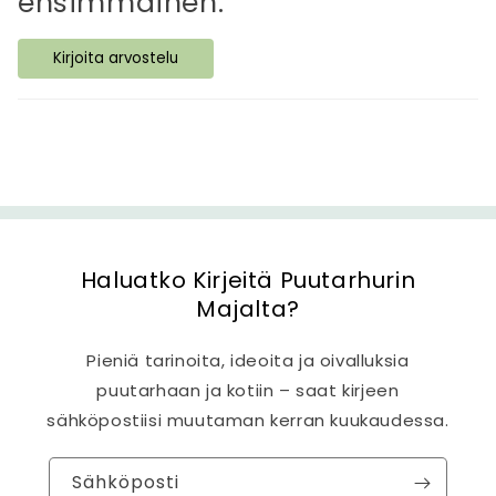
ensimmäinen.
ä
s
Kirjoita arvostelu
i
s
ä
l
t
ö
Haluatko Kirjeitä Puutarhurin
Majalta?
Pieniä tarinoita, ideoita ja oivalluksia
puutarhaan ja kotiin – saat kirjeen
sähköpostiisi muutaman kerran kuukaudessa.
Sähköposti