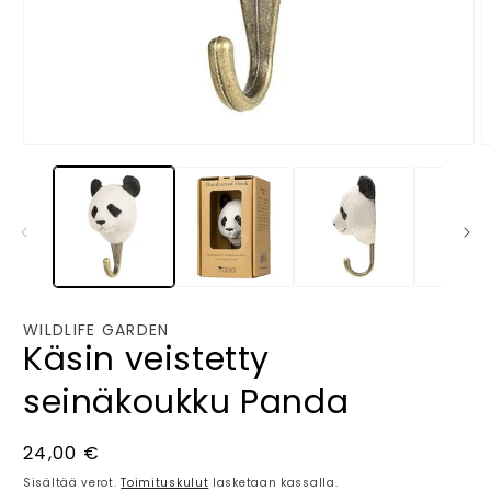
Avaa
A
aineisto
a
1
2
modaalisessa
m
ikkunassa
i
WILDLIFE GARDEN
Käsin veistetty
seinäkoukku Panda
Normaalihinta
24,00 €
Sisältää verot.
Toimituskulut
lasketaan kassalla.