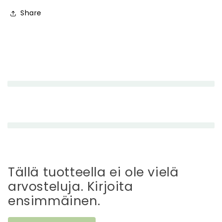
Share
P
i
e
n
e
n
e
t
t
Tällä tuotteella ei ole vielä
ä
arvosteluja. Kirjoita
v
ensimmäinen.
ä
s