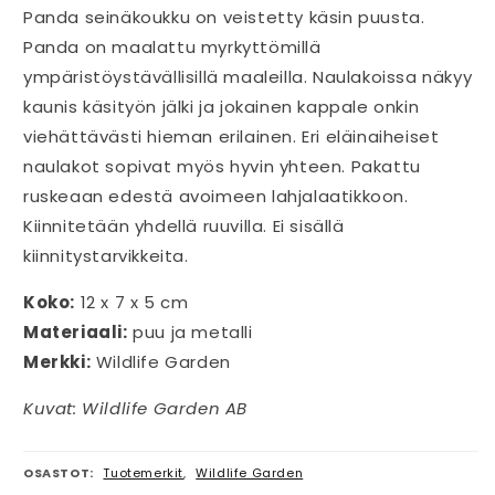
Panda seinäkoukku on veistetty käsin puusta.
Panda on maalattu myrkyttömillä
ympäristöystävällisillä maaleilla. Naulakoissa näkyy
kaunis käsityön jälki ja jokainen kappale onkin
viehättävästi hieman erilainen. Eri eläinaiheiset
naulakot sopivat myös hyvin yhteen. Pakattu
ruskeaan edestä avoimeen lahjalaatikkoon.
Kiinnitetään yhdellä ruuvilla. Ei sisällä
kiinnitystarvikkeita.
Koko:
12 x 7 x 5 cm
Materiaali:
puu ja metalli
Merkki:
Wildlife Garden
Kuvat: Wildlife Garden AB
OSASTOT:
Tuotemerkit
,
Wildlife Garden