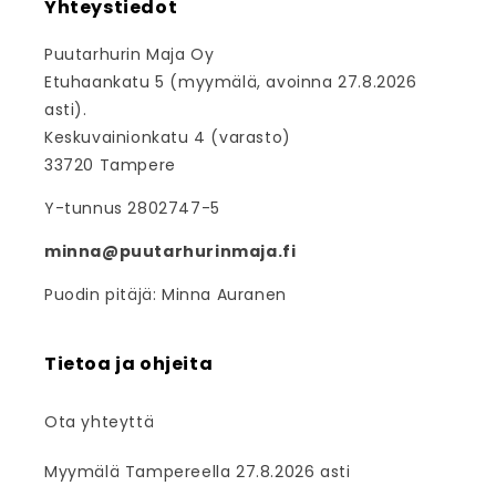
Yhteystiedot
Puutarhurin Maja Oy
Etuhaankatu 5 (myymälä, avoinna 27.8.2026
asti).
Keskuvainionkatu 4 (varasto)
33720 Tampere
Y-tunnus 2802747-5
minna@puutarhurinmaja.fi
Puodin pitäjä: Minna Auranen
Tietoa ja ohjeita
Ota yhteyttä
Myymälä Tampereella 27.8.2026 asti