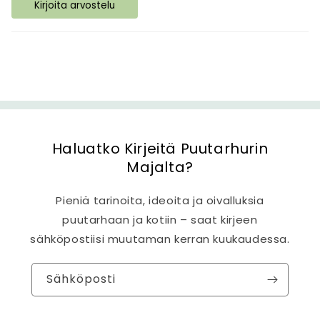
Kirjoita arvostelu
i
s
ä
l
t
ö
Haluatko Kirjeitä Puutarhurin
Majalta?
Pieniä tarinoita, ideoita ja oivalluksia
puutarhaan ja kotiin – saat kirjeen
sähköpostiisi muutaman kerran kuukaudessa.
Sähköposti