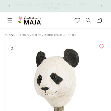
Ohita ja
Nopea toimitus 6,90 € - Ilmainen yli 100 €
siirry
n!
tilauksiin
sisältöön
Ostoskori
Etusivu
›
Käsin veistetty seinäkoukku Panda
Siirry
tuotetietoihin