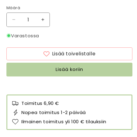
Määrä
Määrä
Vähennä
Lisää
tuotteen
tuotteen
Käsin
Käsin
Varastossa
veistetty
veistetty
seinäkoukku
seinäkoukku
Lisää toivelistalle
Panda
Panda
määrää
määrää
Lisää koriin
Toimitus 6,90 €
Nopea toimitus 1-2 päivää
Ilmainen toimitus yli 100 € tilauksiin