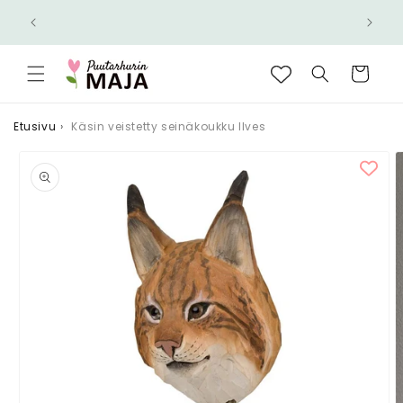
Ohita ja
Nopea toimitus 6,90 € - Ilmainen yli 100 €
siirry
n!
tilauksiin
sisältöön
Ostoskori
Etusivu
›
Käsin veistetty seinäkoukku Ilves
Siirry
tuotetietoihin