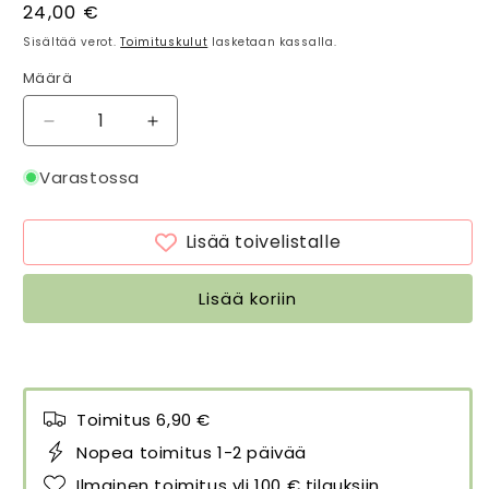
Normaalihinta
24,00 €
Sisältää verot.
Toimituskulut
lasketaan kassalla.
Määrä
Määrä
Vähennä
Lisää
tuotteen
tuotteen
Käsin
Käsin
Varastossa
veistetty
veistetty
seinäkoukku
seinäkoukku
Lisää toivelistalle
Ilves
Ilves
määrää
määrää
Lisää koriin
Toimitus 6,90 €
Nopea toimitus 1-2 päivää
Ilmainen toimitus yli 100 € tilauksiin