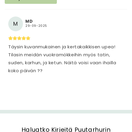
s
i
s
MD
M
ä
29-09-2025
l
t
Täysin kuvanmukainen ja kertakaikkisen upea!
ö
Tilasin meidän vuokramökkeihin myös tatin,
suden, karhun, ja ketun. Näitä voisi vaan ihailla
koko päivän ??
Haluatko Kirjeitä Puutarhurin