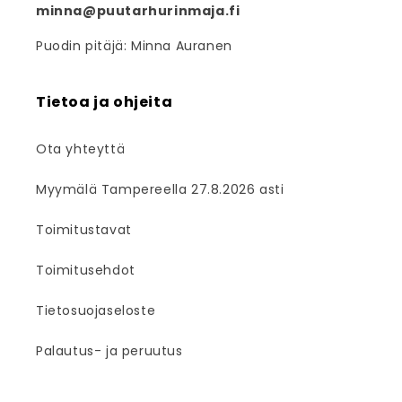
minna@puutarhurinmaja.fi
Puodin pitäjä: Minna Auranen
Tietoa ja ohjeita
Ota yhteyttä
Myymälä Tampereella 27.8.2026 asti
Toimitustavat
Toimitusehdot
Tietosuojaseloste
Palautus- ja peruutus