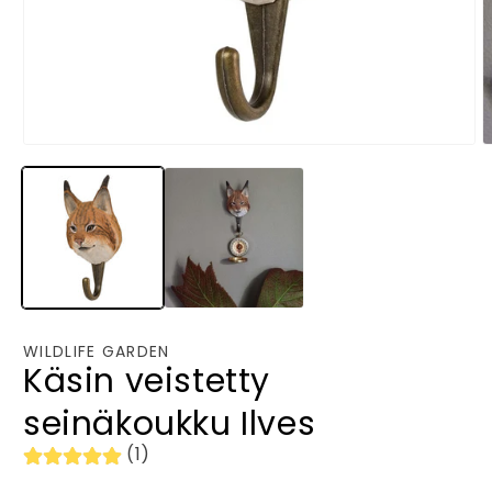
Avaa
A
aineisto
a
1
2
modaalisessa
m
ikkunassa
i
WILDLIFE GARDEN
Käsin veistetty
seinäkoukku Ilves
(1)