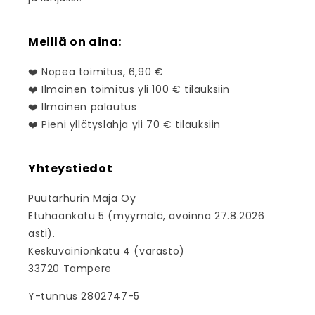
Meillä on aina:
❤️ Nopea toimitus, 6,90 €
❤️ Ilmainen toimitus yli 100 € tilauksiin
❤️ Ilmainen palautus
❤️ Pieni yllätyslahja yli 70 € tilauksiin
Yhteystiedot
Puutarhurin Maja Oy
Etuhaankatu 5 (myymälä, avoinna 27.8.2026
asti).
Keskuvainionkatu 4 (varasto)
33720 Tampere
Y-tunnus 2802747-5