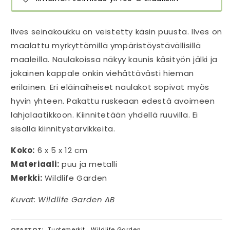
Ilves seinäkoukku on veistetty käsin puusta. Ilves on
maalattu myrkyttömillä ympäristöystävällisillä
maaleilla. Naulakoissa näkyy kaunis käsityön jälki ja
jokainen kappale onkin viehättävästi hieman
erilainen. Eri eläinaiheiset naulakot sopivat myös
hyvin yhteen. Pakattu ruskeaan edestä avoimeen
lahjalaatikkoon. Kiinnitetään yhdellä ruuvilla. Ei
sisällä kiinnitystarvikkeita.
Koko:
6 x 5 x 12 cm
Materiaali:
puu ja metalli
Merkki:
Wildlife Garden
Kuvat: Wildlife Garden AB
OSASTOT:
Tuotemerkit
,
Wildlife Garden