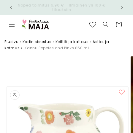
Ohita ja
Nopea toimitus 6,90 € - Ilmainen yli 100 €
siirry
n!
tilauksiin
sisältöön
Ostoskori
Etusivu
›
Kodin sisustus
›
Keittiö ja kattaus
›
Astiat ja
kattaus
›
Kannu Poppies and Pinks 850 ml
Siirry
tuotetietoihin