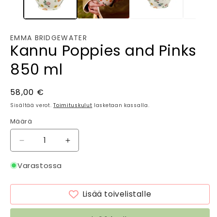
EMMA BRIDGEWATER
Kannu Poppies and Pinks
850 ml
Normaalihinta
58,00 €
Sisältää verot.
Toimituskulut
lasketaan kassalla.
Määrä
Määrä
Vähennä
Lisää
tuotteen
tuotteen
Kannu
Kannu
Varastossa
Poppies
Poppies
and
and
Lisää toivelistalle
Pinks
Pinks
850
850
ml
ml