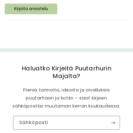
ä
Kirjoita arvostelu
l
t
ö
Haluatko Kirjeitä Puutarhurin
Majalta?
Pieniä tarinoita, ideoita ja oivalluksia
puutarhaan ja kotiin – saat kirjeen
sähköpostiisi muutaman kerran kuukaudessa.
Sähköposti