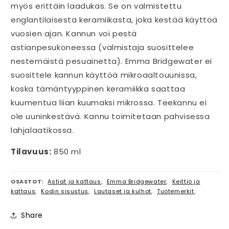
myös erittäin laadukas. Se on valmistettu
englantilaisesta keramiikasta, joka kestää käyttöä
vuosien ajan. Kannun voi pestä
astianpesukoneessa (valmistaja suosittelee
nestemäistä pesuainetta). Emma Bridgewater ei
suosittele kannun käyttöä mikroaaltouunissa,
koska tämäntyyppinen keramiikka saattaa
kuumentua liian kuumaksi mikrossa. Teekannu ei
ole uuninkestävä. Kannu toimitetaan pahvisessa
lahjalaatikossa.
Tilavuus:
850 ml
OSASTOT:
Astiat ja kattaus
,
Emma Bridgewater
,
Keittiö ja
kattaus
,
Kodin sisustus
,
Lautaset ja kulhot
,
Tuotemerkit
,
Share