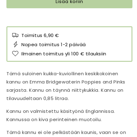
Lisää koriin
määrää
määrää
Toimitus 6,90 €
Nopea toimitus 1-2 päivää
Ilmainen toimitus yli 100 € tilauksiin
Tämä suloinen kukka-kuviollinen keskikokoinen
kannu on Emma Bridgewaterin Poppies and Pinks
sarjasta. Kannu on täynnä niittykukkia. Kannu on
tilavuudeltaan 0,85 litraa.
Kannu on valmistettu käsityönä Englannissa.
Kannussa on kiva perinteinen muotoilu.
Tämä kannu ei ole pelkästään kaunis, vaan se on