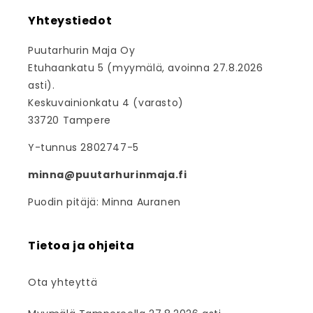
Yhteystiedot
Puutarhurin Maja Oy
Etuhaankatu 5 (myymälä, avoinna 27.8.2026
asti).
Keskuvainionkatu 4 (varasto)
33720 Tampere
Y-tunnus 2802747-5
minna@puutarhurinmaja.fi
Puodin pitäjä: Minna Auranen
Tietoa ja ohjeita
Ota yhteyttä