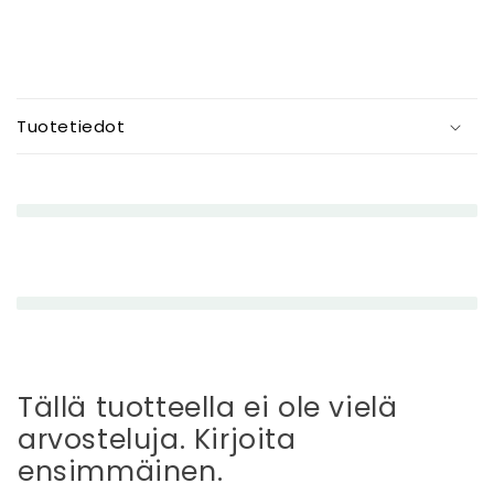
P
i
Tuotetiedot
e
n
e
n
e
t
t
ä
v
ä
Tällä tuotteella ei ole vielä
s
arvosteluja. Kirjoita
i
ensimmäinen.
s