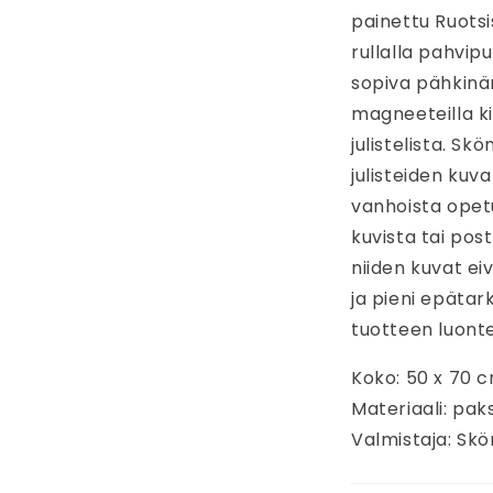
painettu Ruotsi
rullalla pahvip
sopiva pähkinä
magneeteilla ki
julistelista. Sk
julisteiden kuv
vanhoista opetu
kuvista tai pos
niiden kuvat ei
ja pieni epätar
tuotteen luont
Koko: 50 x 70 
Materiaali: pak
Valmistaja: Skö