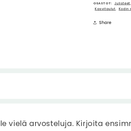
OSASTOT:
Julisteet
Kasvitaulut
,
Kodin 
Share
ole vielä arvosteluja. Kirjoita ensi