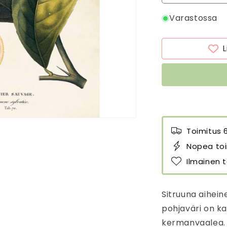
tuotteen
t
Varastossa
Juliste
J
Sitruuna
S
50
5
L
x
x
70
7
cm
c
määrää
m
Toimitus 
Nopea toi
Ilmainen t
Sitruuna aiheine
pohjaväri on k
kermanvaalea. 