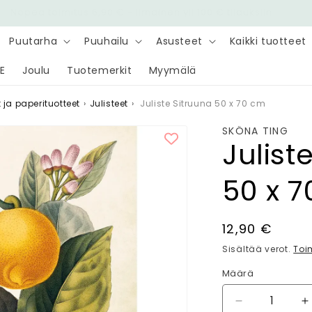
Nopea toimitus 6,90 € - Ilmainen yli 100 € tilauksiin
Puutarha
Puuhailu
Asusteet
Kaikki tuotteet
E
Joulu
Tuotemerkit
Myymälä
t ja paperituotteet
›
Julisteet
›
Juliste Sitruuna 50 x 70 cm
SKÖNA TING
Julist
50 x 
Normaalihin
12,90 €
Sisältää verot.
Toi
Määrä
Määrä
Vähennä
L