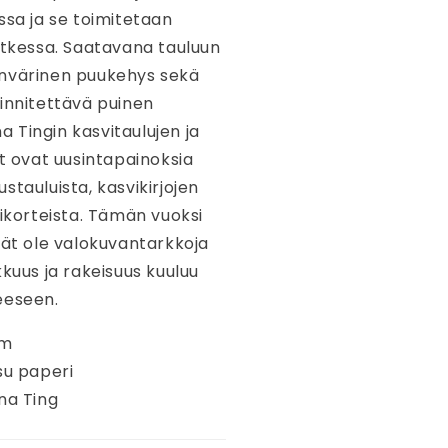
ssa ja se toimitetaan
utkessa. Saatavana tauluun
nvärinen puukehys sekä
innitettävä puinen
öna Tingin kasvitaulujen ja
at ovat uusintapainoksia
stauluista, kasvikirjojen
tikorteista. Tämän vuoksi
vät ole valokuvantarkkoja
kkuus ja rakeisuus kuuluu
eeseen.
cm
su paperi
na Ting