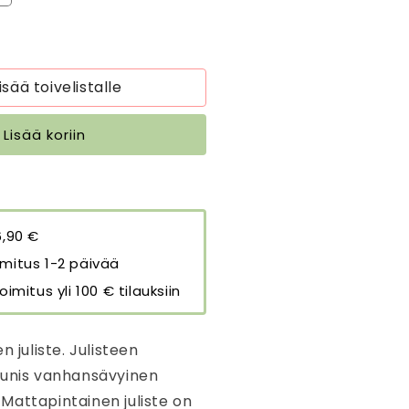
uotteen
uliste
itruuna
0
isää toivelistalle
0
m
Lisää koriin
äärää
6,90 €
mitus 1-2 päivää
oimitus yli 100 € tilauksiin
n juliste. Julisteen
aunis vanhansävyinen
Mattapintainen juliste on