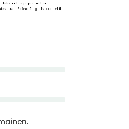
,
Julisteet ja paperituotteet
,
sisustus
,
Sköna Ting
,
Tuotemerkit
mmäinen.