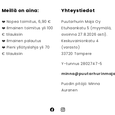
Meillä on aina:
Yhteystiedot
❤️ Nopea toimitus, 6,90 €
Puutarhurin Maja Oy
❤️ Ilmainen toimitus yli 100
Etuhaankatu 5 (myymälä,
€ tilauksiin
avoinna 27.8.2026 asti).
❤️ Ilmainen palautus
Keskuvainionkatu 4
❤️ Pieni yllätyslahja yli 70
(varasto)
€ tilauksiin
33720 Tampere
Y-tunnus 2802747-5
minna@puutarhurinmaja.
Puodin pitäjä: Minna
Auranen
Facebook
Instagram