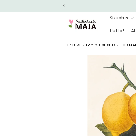
Ohita ja
siirry
sisältöön
Sisustus
Uutta!
AL
Etusivu
›
Kodin sisustus
›
Julistee
Siirry
tuotetietoihin