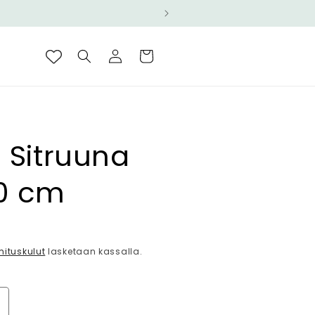
Kirjaudu
Ostoskori
sisään
e Sitruuna
70 cm
ta
mituskulut
lasketaan kassalla.
isää