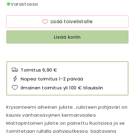
Juliste
Juliste
Varastossa
Krysanteemi
Krysanteemi
50
50
Lisää toivelistalle
x
x
70
70
cm
cm
Lisää koriin
määrää
määrää
Toimitus 6,90 €
Nopea toimitus 1-2 päivää
Ilmainen toimitus yli 100 € tilauksiin
Krysanteemi aiheinen juliste. Julisteen pohjaväri on
kaunis vanhansävyinen kermanvaalea.
Mattapintainen juliste on painettu Ruotsissa ja se
toimitetaan rullalla pahviputkessa. Saatavana