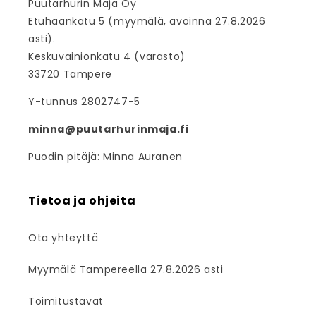
Puutarhurin Maja Oy
Etuhaankatu 5 (myymälä, avoinna 27.8.2026
asti).
Keskuvainionkatu 4 (varasto)
33720 Tampere
Y-tunnus 2802747-5
minna@puutarhurinmaja.fi
Puodin pitäjä: Minna Auranen
Tietoa ja ohjeita
Ota yhteyttä
Myymälä Tampereella 27.8.2026 asti
Toimitustavat