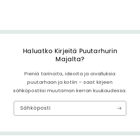
s
ä
l
t
ö
Haluatko Kirjeitä Puutarhurin
Majalta?
Pieniä tarinoita, ideoita ja oivalluksia
puutarhaan ja kotiin – saat kirjeen
sähköpostiisi muutaman kerran kuukaudessa.
Sähköposti