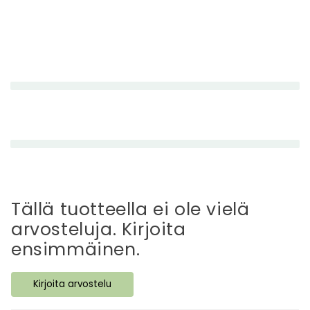
P
i
e
n
e
n
e
t
t
Tällä tuotteella ei ole vielä
ä
arvosteluja. Kirjoita
v
ensimmäinen.
ä
s
Kirjoita arvostelu
i