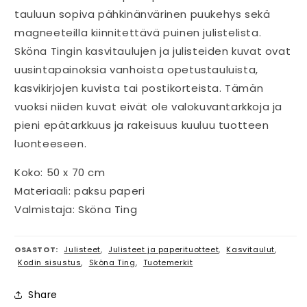
tauluun sopiva pähkinänvärinen puukehys sekä
magneeteilla kiinnitettävä puinen julistelista.
Sköna Tingin kasvitaulujen ja julisteiden kuvat ovat
uusintapainoksia vanhoista opetustauluista,
kasvikirjojen kuvista tai postikorteista. Tämän
vuoksi niiden kuvat eivät ole valokuvantarkkoja ja
pieni epätarkkuus ja rakeisuus kuuluu tuotteen
luonteeseen.
Koko: 50 x 70 cm
Materiaali: paksu paperi
Valmistaja: Sköna Ting
OSASTOT:
Julisteet
,
Julisteet ja paperituotteet
,
Kasvitaulut
,
Kodin sisustus
,
Sköna Ting
,
Tuotemerkit
Share