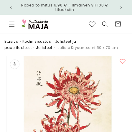
Ohita ja
Nopea toimitus 6,90 € - Ilmainen yli 100 €
siirry
n!
tilauksiin
sisältöön
Ostoskori
Etusivu
›
Kodin sisustus
›
Julisteet ja
paperituotteet
›
Julisteet
›
Juliste Krysanteemi 50 x 70 cm
Siirry
tuotetietoihin