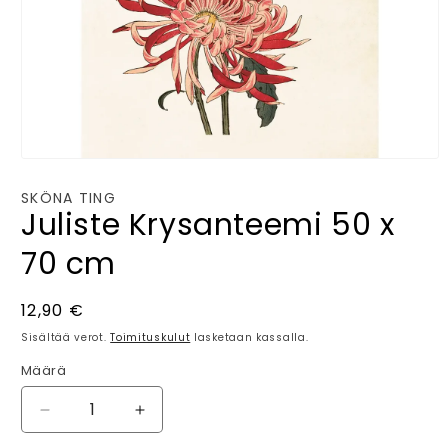
Avaa
aineisto
1
SKÖNA TING
modaalisessa
Juliste Krysanteemi 50 x
ikkunassa
70 cm
Normaalihinta
12,90 €
Sisältää verot.
Toimituskulut
lasketaan kassalla.
Määrä
Määrä
Vähennä
Lisää
tuotteen
tuotteen