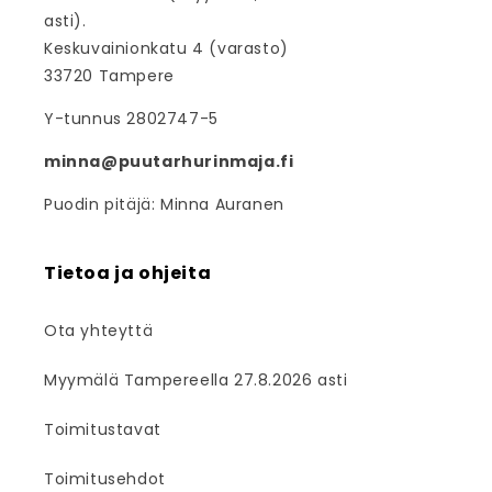
asti).
Keskuvainionkatu 4 (varasto)
33720 Tampere
Y-tunnus 2802747-5
minna@puutarhurinmaja.fi
Puodin pitäjä: Minna Auranen
Tietoa ja ohjeita
Ota yhteyttä
Myymälä Tampereella 27.8.2026 asti
Toimitustavat
Toimitusehdot