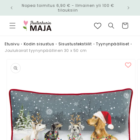
Ohita ja
Nopea toimitus 6,90 € - Ilmainen yli 100 €
siirry
n!
tilauksiin
sisältöön
Ostoskori
Etusivu
›
Kodin sisustus
›
Sisustustekstiilit
›
Tyynynpäälliset
›
Joulukoirat tyynynpäällinen 30 x 50 cm
Siirry
tuotetietoihin