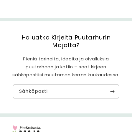
l
t
ö
Haluatko Kirjeitä Puutarhurin
Majalta?
Pieniä tarinoita, ideoita ja oivalluksia
puutarhaan ja kotiin – saat kirjeen
sähköpostiisi muutaman kerran kuukaudessa.
Sähköposti