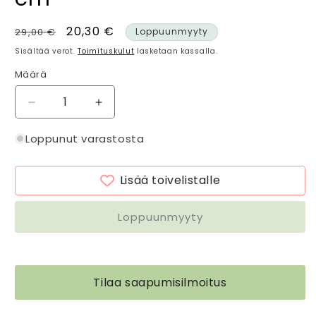
Normaalihinta
Alennushinta
20,30 €
29,00 €
Loppuunmyyty
Sisältää verot.
Toimituskulut
lasketaan kassalla.
Määrä
Määrä
Vähennä
Lisää
tuotteen
tuotteen
Joulukoirat
Joulukoirat
Loppunut varastosta
tyynynpäällinen
tyynynpäällinen
30
30
Lisää toivelistalle
x
x
50
50
cm
cm
Loppuunmyyty
määrää
määrää
Tilaa saapumisilmoitus