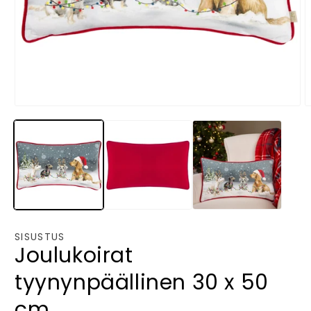
Avaa
A
aineisto
a
1
2
modaalisessa
m
ikkunassa
i
SISUSTUS
Joulukoirat
tyynynpäällinen 30 x 50
cm