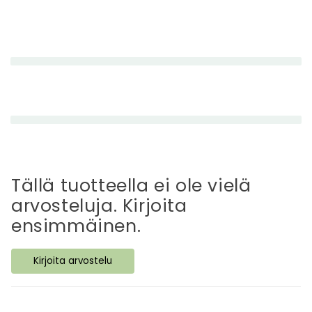
P
i
e
n
e
n
e
t
t
Tällä tuotteella ei ole vielä
ä
arvosteluja. Kirjoita
v
ensimmäinen.
ä
s
Kirjoita arvostelu
i
s
ä